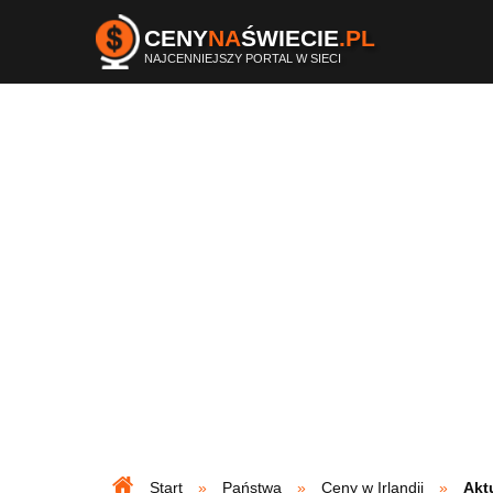
CENY
NA
ŚWIECIE
.PL
NAJCENNIEJSZY PORTAL W SIECI
Start
Państwa
Ceny w Irlandii
Akt