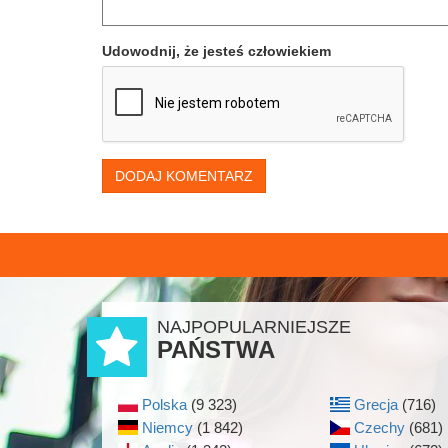
Udowodnij, że jesteś człowiekiem
DODAJ KOMENTARZ
NAJPOPULARNIEJSZE
PAŃSTWA
Polska
(9 323)
Grecja
(716)
Niemcy
(1 842)
Czechy
(681)