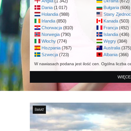
Anglia
(1 342)
Ukraina
(672)
Dania
(1 017)
Bułgaria
(606)
Holandia
(988)
Stany Zjedno
Irlandia
(850)
Kanada
(503)
Chorwacja
(810)
Francja
(492)
Norwegia
(790)
Islandia
(436)
Włochy
(774)
Węgry
(384)
Hiszpania
(767)
Australia
(375
Szwecja
(723)
Albania
(366)
W nawiasach podana jest ilość cen. Ogólna liczba c
WIĘCE
ŚWIAT