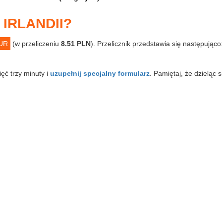
IRLANDII?
EUR
(w przeliczeniu
8.51 PLN
). Przelicznik przedstawia się następując
ięć trzy minuty i
uzupełnij specjalny formularz
. Pamiętaj, że dzieląc 