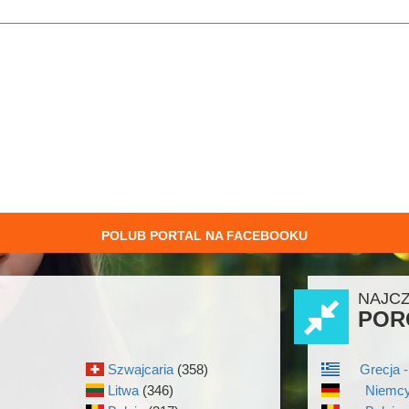
POLUB PORTAL NA FACEBOOKU
NAJC
POR
Szwajcaria
(358)
Grecja -
Litwa
(346)
Niemcy