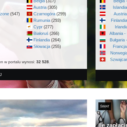
Belgia
(317)
Belgia 
Austria
(305)
Islandi
czone
(547)
Czarnogóra
(299)
Austria
Rumunia
(293)
Finlandi
Cypr
(277)
Irlandi
Białoruś
(266)
Albania -
Finlandia
(264)
Bułgaria 
)
Słowacja
(255)
Francja
Norwegia
Szwajcar
en w portalu wynosi:
32 528
.
J
ŚWIAT
Ile zapłac