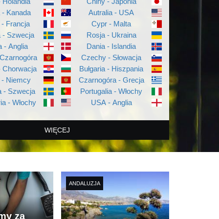
- Holandia
Chiny - Japonia
a - Kanada
Autralia - USA
 - Francja
Cypr - Malta
a - Szwecja
Rosja - Ukraina
a - Anglia
Dania - Islandia
 Czarnogóra
Czechy - Słowacja
- Chorwacja
Bułgaria - Hiszpania
 - Niemcy
Czarnogóra - Grecja
 - Szwecja
Portugalia - Włochy
ia - Włochy
USA - Anglia
WIĘCEJ
ANDALUZJA
imy za