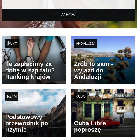
WIĘCEJ
ŚWIAT
ANDALUZJA
Ile zapłacimy za
Zrób to sam -
dobę w szpitalu?
wyjazd do
Ranking krajów
Andaluzji
RZYM
KUBA
Podstawowy
przewodnik po
Cuba Libre
Rzymie
poproszę!