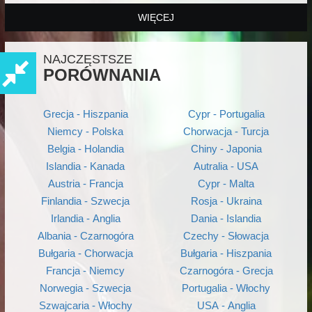
WIĘCEJ
NAJCZĘSTSZE
PORÓWNANIA
Grecja - Hiszpania
Cypr - Portugalia
Niemcy - Polska
Chorwacja - Turcja
Belgia - Holandia
Chiny - Japonia
Islandia - Kanada
Autralia - USA
Austria - Francja
Cypr - Malta
Finlandia - Szwecja
Rosja - Ukraina
Irlandia - Anglia
Dania - Islandia
Albania - Czarnogóra
Czechy - Słowacja
Bułgaria - Chorwacja
Bułgaria - Hiszpania
Francja - Niemcy
Czarnogóra - Grecja
Norwegia - Szwecja
Portugalia - Włochy
Szwajcaria - Włochy
USA - Anglia