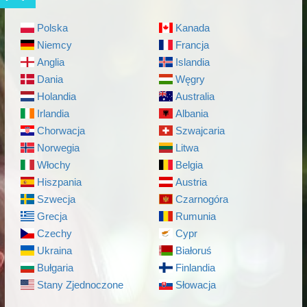
Polska
Kanada
Niemcy
Francja
Anglia
Islandia
Dania
Węgry
Holandia
Australia
Irlandia
Albania
Chorwacja
Szwajcaria
Norwegia
Litwa
Włochy
Belgia
Hiszpania
Austria
Szwecja
Czarnogóra
Grecja
Rumunia
Czechy
Cypr
Ukraina
Białoruś
Bułgaria
Finlandia
Stany Zjednoczone
Słowacja