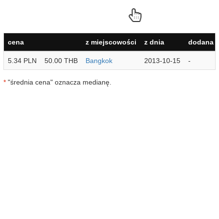
cena
z miejscowości
z dnia
dodana p
5.34 PLN
50.00 THB
Bangkok
2013-10-15
-
*
"średnia cena" oznacza medianę.