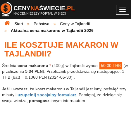
CENY
NA
ŚWIECIE
.PL
Togg
NAJCENNIEJSZY PORTAL W SIECI
navi
Start
Państwa
Ceny w Tajlandii
Aktualna cena makaronu w Tajlandii 2026
ILE KOSZTUJE MAKARON W
TAJLANDII?
Średnia
cena makaronu
*
(400g)
w Tajlandii wynosi
50.00 THB
(w
przeliczeniu
5.34 PLN
). Przelicznik przedstawia się następująco: 1
THB (bat) = 0.1068 PLN (2024-05-30) .
Jeśli uważasz, że koszt makaronu w Tajlandii jest inny, poświęć trzy
minuty i
uzupełnij specjalny formularz
. Pamiętaj, że dzieląc się
swoją wiedzą,
pomagasz
innym internautom.