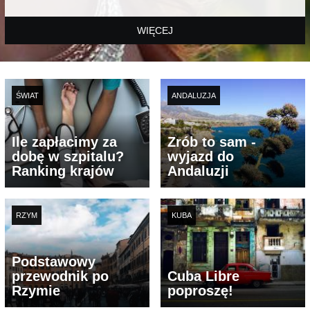
WIĘCEJ
ŚWIAT
ANDALUZJA
Ile zapłacimy za
Zrób to sam -
dobę w szpitalu?
wyjazd do
Ranking krajów
Andaluzji
RZYM
KUBA
Podstawowy
przewodnik po
Cuba Libre
Rzymie
poproszę!