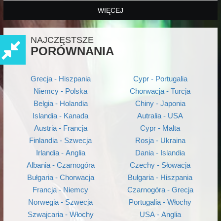
WIĘCEJ
NAJCZĘSTSZE
PORÓWNANIA
Grecja - Hiszpania
Cypr - Portugalia
Niemcy - Polska
Chorwacja - Turcja
Belgia - Holandia
Chiny - Japonia
Islandia - Kanada
Autralia - USA
Austria - Francja
Cypr - Malta
Finlandia - Szwecja
Rosja - Ukraina
Irlandia - Anglia
Dania - Islandia
Albania - Czarnogóra
Czechy - Słowacja
Bułgaria - Chorwacja
Bułgaria - Hiszpania
Francja - Niemcy
Czarnogóra - Grecja
Norwegia - Szwecja
Portugalia - Włochy
Szwajcaria - Włochy
USA - Anglia