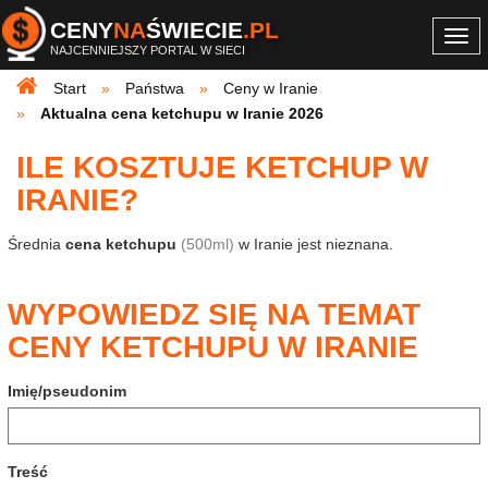
CENY
NA
ŚWIECIE
.PL
Togg
NAJCENNIEJSZY PORTAL W SIECI
navi
Start
Państwa
Ceny w Iranie
Aktualna cena ketchupu w Iranie 2026
ILE KOSZTUJE KETCHUP W
IRANIE?
Średnia
cena ketchupu
(500ml)
w Iranie jest nieznana.
WYPOWIEDZ SIĘ NA TEMAT
CENY KETCHUPU W IRANIE
Imię/pseudonim
Treść