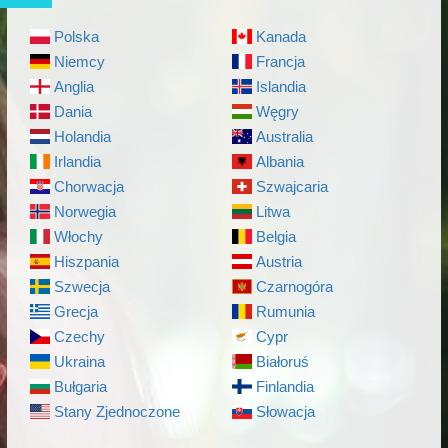
Polska
Kanada
Niemcy
Francja
Anglia
Islandia
Dania
Węgry
Holandia
Australia
Irlandia
Albania
Chorwacja
Szwajcaria
Norwegia
Litwa
Włochy
Belgia
Hiszpania
Austria
Szwecja
Czarnogóra
Grecja
Rumunia
Czechy
Cypr
Ukraina
Białoruś
Bułgaria
Finlandia
Stany Zjednoczone
Słowacja