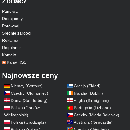
Zobacz
Państwa
Dodaj ceny
Porównaj
Średnie zarobki
Reklama
Regulamin
Kontakt
Kanał RSS
Najnowsze ceny
Niemcy (Cottbus)
Grecja (Sidari)
Czechy (Ołomuniec)
Irlandia (Dublin)
Dania (Sønderborg)
Anglia (Birmigham)
Polska (Gorzów
Portugalia (Lizbona)
Wielkopolski)
Czechy (Mlada Boleslav)
Polska (Grudziądz)
Australia (Newcastle)
Polska (Kraków)
Namibia (Windhuk)