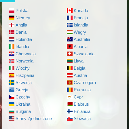
Polska
Kanada
Niemcy
Francja
Anglia
Islandia
Dania
Węgry
Holandia
Australia
Irlandia
Albania
Chorwacja
Szwajcaria
Norwegia
Litwa
Włochy
Belgia
Hiszpania
Austria
Szwecja
Czarnogóra
Grecja
Rumunia
Czechy
Cypr
Ukraina
Białoruś
Bułgaria
Finlandia
Stany Zjednoczone
Słowacja