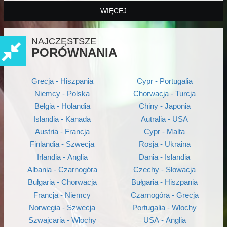
WIĘCEJ
NAJCZĘSTSZE
PORÓWNANIA
Grecja - Hiszpania
Cypr - Portugalia
Niemcy - Polska
Chorwacja - Turcja
Belgia - Holandia
Chiny - Japonia
Islandia - Kanada
Autralia - USA
Austria - Francja
Cypr - Malta
Finlandia - Szwecja
Rosja - Ukraina
Irlandia - Anglia
Dania - Islandia
Albania - Czarnogóra
Czechy - Słowacja
Bułgaria - Chorwacja
Bułgaria - Hiszpania
Francja - Niemcy
Czarnogóra - Grecja
Norwegia - Szwecja
Portugalia - Włochy
Szwajcaria - Włochy
USA - Anglia