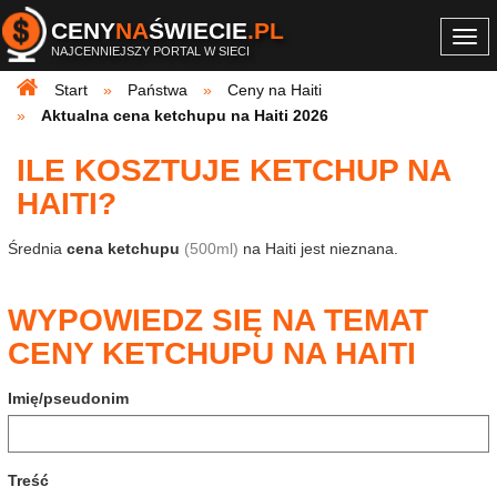
CENY
NA
ŚWIECIE
.PL
Togg
NAJCENNIEJSZY PORTAL W SIECI
navi
Start
Państwa
Ceny na Haiti
Aktualna cena ketchupu na Haiti 2026
ILE KOSZTUJE KETCHUP NA
HAITI?
Średnia
cena ketchupu
(500ml)
na Haiti jest nieznana.
WYPOWIEDZ SIĘ NA TEMAT
CENY KETCHUPU NA HAITI
Imię/pseudonim
Treść