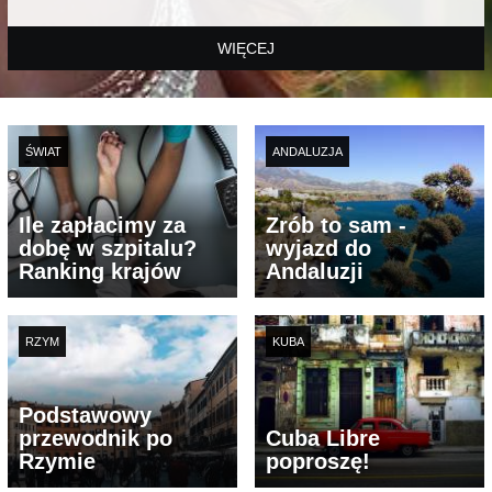
WIĘCEJ
ŚWIAT
ANDALUZJA
Ile zapłacimy za
Zrób to sam -
dobę w szpitalu?
wyjazd do
Ranking krajów
Andaluzji
RZYM
KUBA
Podstawowy
przewodnik po
Cuba Libre
Rzymie
poproszę!