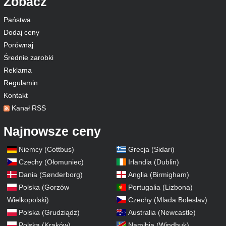
Zobacz
Państwa
Dodaj ceny
Porównaj
Średnie zarobki
Reklama
Regulamin
Kontakt
Kanał RSS
Najnowsze ceny
Niemcy (Cottbus)
Grecja (Sidari)
Czechy (Ołomuniec)
Irlandia (Dublin)
Dania (Sønderborg)
Anglia (Birmigham)
Polska (Gorzów
Portugalia (Lizbona)
Wielkopolski)
Czechy (Mlada Boleslav)
Polska (Grudziądz)
Australia (Newcastle)
Polska (Kraków)
Namibia (Windhuk)