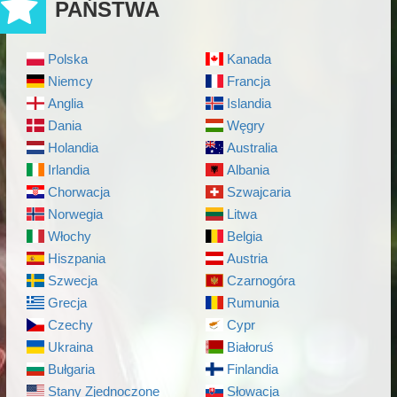
PAŃSTWA
Polska
Kanada
Niemcy
Francja
Anglia
Islandia
Dania
Węgry
Holandia
Australia
Irlandia
Albania
Chorwacja
Szwajcaria
Norwegia
Litwa
Włochy
Belgia
Hiszpania
Austria
Szwecja
Czarnogóra
Grecja
Rumunia
Czechy
Cypr
Ukraina
Białoruś
Bułgaria
Finlandia
Stany Zjednoczone
Słowacja