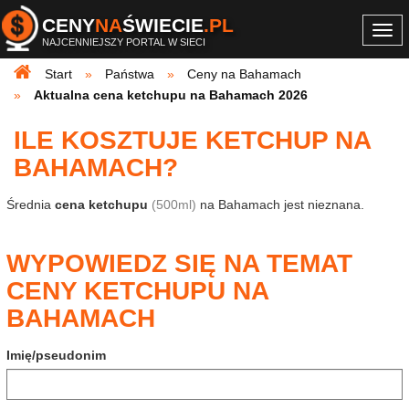
CENY
NA
ŚWIECIE
.PL
Togg
NAJCENNIEJSZY PORTAL W SIECI
navi
Start
Państwa
Ceny na Bahamach
Aktualna cena ketchupu na Bahamach 2026
ILE KOSZTUJE KETCHUP NA
BAHAMACH?
Średnia
cena ketchupu
(500ml)
na Bahamach jest nieznana.
WYPOWIEDZ SIĘ NA TEMAT
CENY KETCHUPU NA
BAHAMACH
Imię/pseudonim