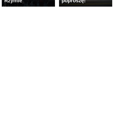
Rzymie
poproszę!