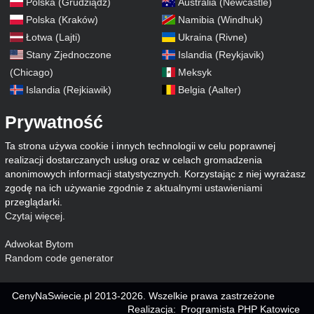
Polska (Grudziądz)
Australia (Newcastle)
Polska (Kraków)
Namibia (Windhuk)
Łotwa (Lajti)
Ukraina (Rivne)
Stany Zjednoczone
Islandia (Reykjavik)
(Chicago)
Meksyk
Islandia (Rejkiawik)
Belgia (Aalter)
Prywatność
Ta strona używa cookie i innych technologii w celu poprawnej
realizacji dostarczanych usług oraz w celach gromadzenia
anonimowych informacji statystycznych. Korzystając z niej wyrażasz
zgodę na ich używanie zgodnie z aktualnymi ustawieniami
przeglądarki.
Czytaj więcej
.
Adwokat Bytom
Random code generator
CenyNaSwiecie.pl 2013-2026. Wszelkie prawa zastrzeżone
Realizacja:
Programista PHP Katowice