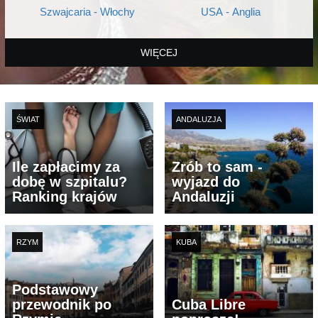
Szwajcaria - Włochy
USA - Anglia
WIĘCEJ
ŚWIAT
ANDALUZJA
Ile zapłacimy za
Zrób to sam -
dobę w szpitalu?
wyjazd do
Ranking krajów
Andaluzji
RZYM
KUBA
Podstawowy
przewodnik po
Cuba Libre