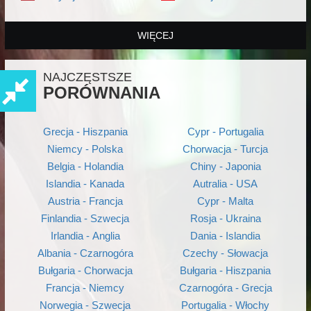
WIĘCEJ
NAJCZĘSTSZE
PORÓWNANIA
Grecja - Hiszpania
Cypr - Portugalia
Niemcy - Polska
Chorwacja - Turcja
Belgia - Holandia
Chiny - Japonia
Islandia - Kanada
Autralia - USA
Austria - Francja
Cypr - Malta
Finlandia - Szwecja
Rosja - Ukraina
Irlandia - Anglia
Dania - Islandia
Albania - Czarnogóra
Czechy - Słowacja
Bułgaria - Chorwacja
Bułgaria - Hiszpania
Francja - Niemcy
Czarnogóra - Grecja
Norwegia - Szwecja
Portugalia - Włochy