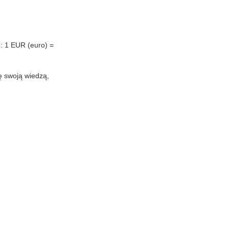
o: 1 EUR (euro) =
ię swoją wiedzą,