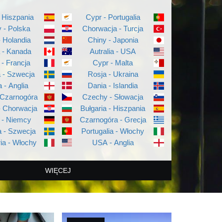
 Hiszpania
Cypr - Portugalia
 - Polska
Chorwacja - Turcja
- Holandia
Chiny - Japonia
a - Kanada
Autralia - USA
 - Francja
Cypr - Malta
a - Szwecja
Rosja - Ukraina
a - Anglia
Dania - Islandia
 Czarnogóra
Czechy - Słowacja
- Chorwacja
Bułgaria - Hiszpania
 - Niemcy
Czarnogóra - Grecja
 - Szwecja
Portugalia - Włochy
ia - Włochy
USA - Anglia
WIĘCEJ