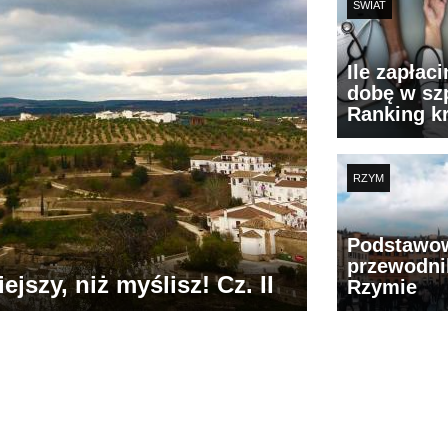
ŚWIAT
Ile zapłac
dobę w szp
Ranking k
RZYM
Podstawo
przewodni
jszy, niż myślisz! Cz. II
Rzymie