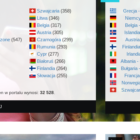
Szwajcaria
(358)
Grecja -
Litwa
(346)
Niemcy
Belgia
(317)
Belgia 
Austria
(305)
Islandi
czone
(547)
Czarnogóra
(299)
Austria
Rumunia
(293)
Finlandi
Cypr
(277)
Irlandi
Białoruś
(266)
Albania -
Finlandia
(264)
Bułgaria 
)
Słowacja
(255)
Francja
Norwegia
Szwajcar
en w portalu wynosi:
32 528
.
J