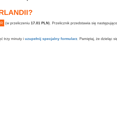
RLANDII?
UR
(w przeliczeniu
17.01 PLN
). Przelicznik przedstawia się następując
ęć trzy minuty i
uzupełnij specjalny formularz
. Pamiętaj, że dzieląc s