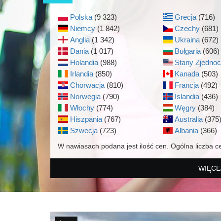
Polska
(9 323)
Grecja
(716)
Niemcy
(1 842)
Czechy
(681)
Anglia
(1 342)
Ukraina
(672)
Dania
(1 017)
Bułgaria
(606)
Holandia
(988)
Stany Zjedno
Irlandia
(850)
Kanada
(503)
Chorwacja
(810)
Francja
(492)
Norwegia
(790)
Islandia
(436)
Włochy
(774)
Węgry
(384)
Hiszpania
(767)
Australia
(375
Szwecja
(723)
Albania
(366)
W nawiasach podana jest ilość cen. Ogólna liczba c
WIĘCE