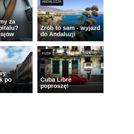
ANDALUZJA
imy za
italu?
Zrób to sam - wyjazd
rajów
do Andaluzji
KUBA
wy
k po
Cuba Libre
poproszę!