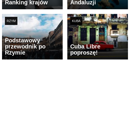
Ranking krajów
Andaluzji
RZYM
KUBA
Podstawowy
przewodnik po
Cuba Libre
Rzymie
poproszę!