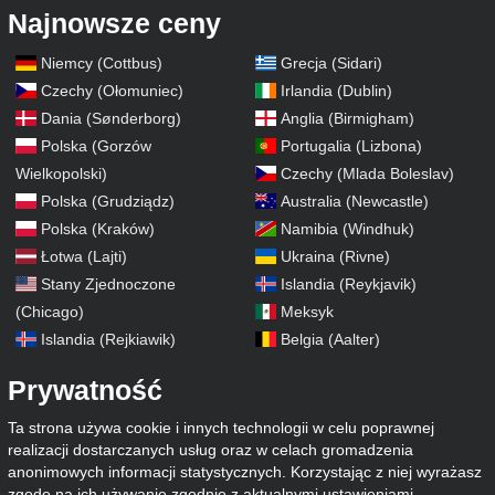
Najnowsze ceny
Niemcy (Cottbus)
Grecja (Sidari)
Czechy (Ołomuniec)
Irlandia (Dublin)
Dania (Sønderborg)
Anglia (Birmigham)
Polska (Gorzów
Portugalia (Lizbona)
Wielkopolski)
Czechy (Mlada Boleslav)
Polska (Grudziądz)
Australia (Newcastle)
Polska (Kraków)
Namibia (Windhuk)
Łotwa (Lajti)
Ukraina (Rivne)
Stany Zjednoczone
Islandia (Reykjavik)
(Chicago)
Meksyk
Islandia (Rejkiawik)
Belgia (Aalter)
Prywatność
Ta strona używa cookie i innych technologii w celu poprawnej
realizacji dostarczanych usług oraz w celach gromadzenia
anonimowych informacji statystycznych. Korzystając z niej wyrażasz
zgodę na ich używanie zgodnie z aktualnymi ustawieniami