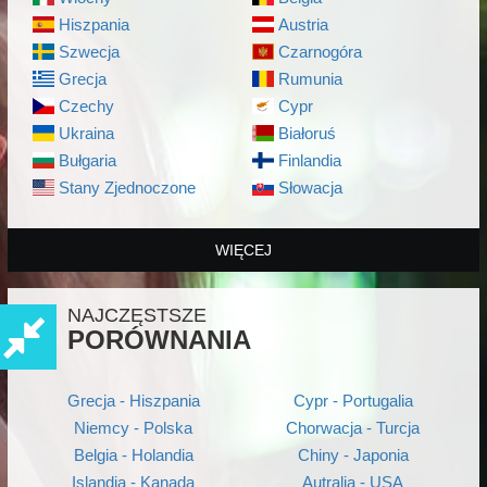
Hiszpania
Austria
Szwecja
Czarnogóra
Grecja
Rumunia
Czechy
Cypr
Ukraina
Białoruś
Bułgaria
Finlandia
Stany Zjednoczone
Słowacja
WIĘCEJ
NAJCZĘSTSZE
PORÓWNANIA
Grecja - Hiszpania
Cypr - Portugalia
Niemcy - Polska
Chorwacja - Turcja
Belgia - Holandia
Chiny - Japonia
Islandia - Kanada
Autralia - USA