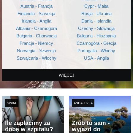
Austria - Francja
Cypr - Malta
Finlandia - Szwecja
Rosja - Ukraina
Irlandia - Anglia
Dania - Islandia
Albania - Czarnogóra
Czechy - Słowacja
Bułgaria - Chorwacja
Bułgaria - Hiszpania
Francja - Niemcy
Czarnogóra - Grecja
Norwegia - Szwecja
Portugalia - Włochy
Szwajcaria - Włochy
USA - Anglia
WIĘCEJ
ŚWIAT
ANDALUZJA
Ile zapłacimy za
Zrób to sam -
dobę w szpitalu?
wyjazd do