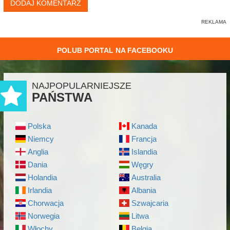
DODAJ KOMENTARZ
POLUB PORTAL NA FACEBOOKU
NAJPOPULARNIEJSZE
PAŃSTWA
Polska
Kanada
Niemcy
Francja
Anglia
Islandia
Dania
Węgry
Holandia
Australia
Irlandia
Albania
Chorwacja
Szwajcaria
Norwegia
Litwa
Włochy
Belgia