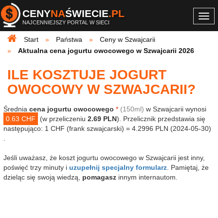
CENY
NA
ŚWIECIE
.PL
Togg
NAJCENNIEJSZY PORTAL W SIECI
navi
Start
Państwa
Ceny w Szwajcarii
Aktualna cena jogurtu owocowego w Szwajcarii 2026
ILE KOSZTUJE JOGURT
OWOCOWY W SZWAJCARII?
Średnia
cena jogurtu owocowego
*
(150ml)
w Szwajcarii wynosi
0.63 CHF
(w przeliczeniu
2.69 PLN
). Przelicznik przedstawia się
następująco: 1 CHF (frank szwajcarski) = 4.2996 PLN (2024-05-30)
.
Jeśli uważasz, że koszt jogurtu owocowego w Szwajcarii jest inny,
poświęć trzy minuty i
uzupełnij specjalny formularz
. Pamiętaj, że
dzieląc się swoją wiedzą,
pomagasz
innym internautom.