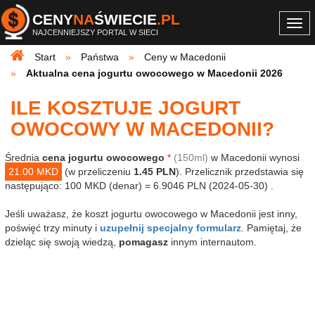
CENY
NA
ŚWIECIE
.PL
Togg
NAJCENNIEJSZY PORTAL W SIECI
navi
Start
Państwa
Ceny w Macedonii
Aktualna cena jogurtu owocowego w Macedonii 2026
ILE KOSZTUJE JOGURT
OWOCOWY W MACEDONII?
Średnia
cena jogurtu owocowego
*
(150ml)
w Macedonii wynosi
21.00 MKD
(w przeliczeniu
1.45 PLN
). Przelicznik przedstawia się
następująco: 100 MKD (denar) = 6.9046 PLN (2024-05-30) .
Jeśli uważasz, że koszt jogurtu owocowego w Macedonii jest inny,
poświęć trzy minuty i
uzupełnij specjalny formularz
. Pamiętaj, że
dzieląc się swoją wiedzą,
pomagasz
innym internautom.