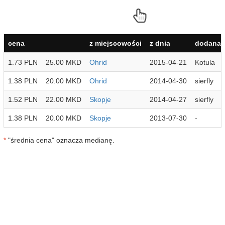
cena
z miejscowości
z dnia
dodana 
1.73 PLN
25.00 MKD
Ohrid
2015-04-21
Kotula
1.38 PLN
20.00 MKD
Ohrid
2014-04-30
sierfly
1.52 PLN
22.00 MKD
Skopje
2014-04-27
sierfly
1.38 PLN
20.00 MKD
Skopje
2013-07-30
-
*
"średnia cena" oznacza medianę.