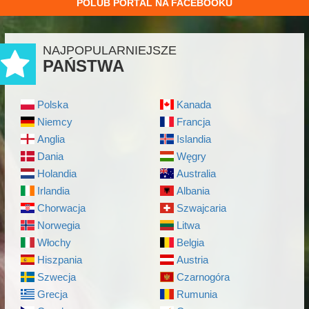
POLUB PORTAL NA FACEBOOKU
NAJPOPULARNIEJSZE
PAŃSTWA
Polska
Kanada
Niemcy
Francja
Anglia
Islandia
Dania
Węgry
Holandia
Australia
Irlandia
Albania
Chorwacja
Szwajcaria
Norwegia
Litwa
Włochy
Belgia
Hiszpania
Austria
Szwecja
Czarnogóra
Grecja
Rumunia