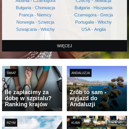
Albania - Czarnogóra
Czechy - Słowacja
Bułgaria - Chorwacja
Bułgaria - Hiszpania
Francja - Niemcy
Czarnogóra - Grecja
Norwegia - Szwecja
Portugalia - Włochy
Szwajcaria - Włochy
USA - Anglia
WIĘCEJ
ŚWIAT
ANDALUZJA
Ile zapłacimy za
Zrób to sam -
dobę w szpitalu?
wyjazd do
Ranking krajów
Andaluzji
RZYM
KUBA