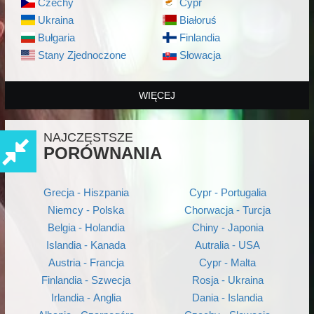
Czechy
Cypr
Ukraina
Białoruś
Bułgaria
Finlandia
Stany Zjednoczone
Słowacja
WIĘCEJ
NAJCZĘSTSZE
PORÓWNANIA
Grecja - Hiszpania
Cypr - Portugalia
Niemcy - Polska
Chorwacja - Turcja
Belgia - Holandia
Chiny - Japonia
Islandia - Kanada
Autralia - USA
Austria - Francja
Cypr - Malta
Finlandia - Szwecja
Rosja - Ukraina
Irlandia - Anglia
Dania - Islandia