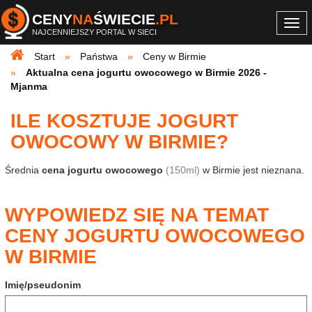
CENY
NA
ŚWIECIE
.PL
Togg
NAJCENNIEJSZY PORTAL W SIECI
navi
Start
Państwa
Ceny w Birmie
Aktualna cena jogurtu owocowego w Birmie 2026 -
Mjanma
ILE KOSZTUJE JOGURT
OWOCOWY W BIRMIE?
Średnia
cena jogurtu owocowego
(150ml)
w Birmie jest nieznana.
WYPOWIEDZ SIĘ NA TEMAT
CENY JOGURTU OWOCOWEGO
W BIRMIE
Imię/pseudonim