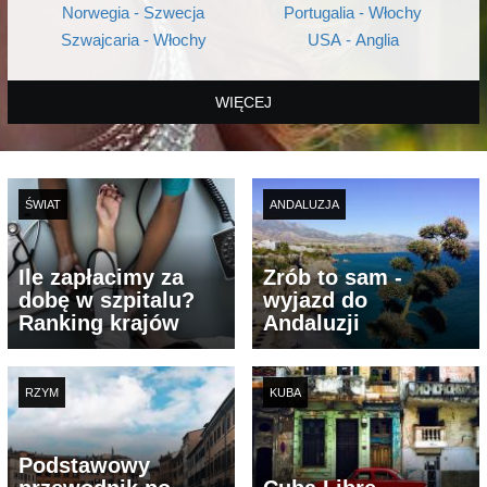
Norwegia - Szwecja
Portugalia - Włochy
Szwajcaria - Włochy
USA - Anglia
WIĘCEJ
ŚWIAT
ANDALUZJA
Ile zapłacimy za
Zrób to sam -
dobę w szpitalu?
wyjazd do
Ranking krajów
Andaluzji
RZYM
KUBA
Podstawowy