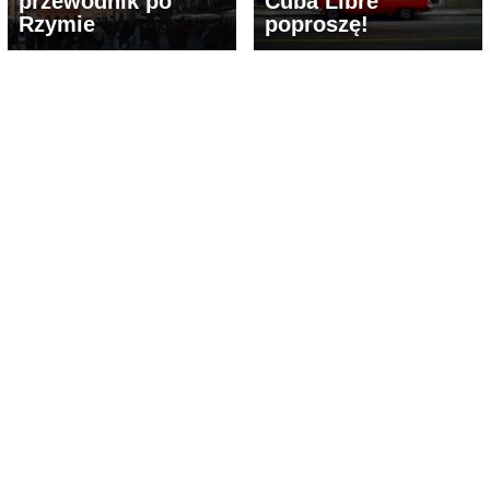
przewodnik po
Cuba Libre
Rzymie
poproszę!