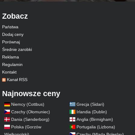
Zobacz
Państwa
Dodaj ceny
Porównaj
Średnie zarobki
Reklama
Regulamin
Kontakt
Kanał RSS
Najnowsze ceny
Niemcy (Cottbus)
Grecja (Sidari)
Czechy (Ołomuniec)
Irlandia (Dublin)
Dania (Sønderborg)
Anglia (Birmigham)
Polska (Gorzów
Portugalia (Lizbona)
Wielkopolski)
Czechy (Mlada Boleslav)