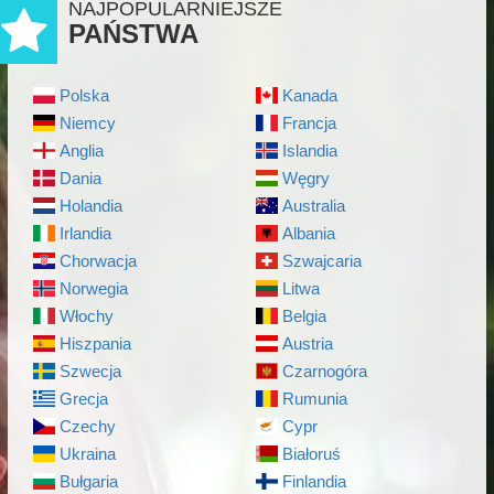
NAJPOPULARNIEJSZE
PAŃSTWA
Polska
Kanada
Niemcy
Francja
Anglia
Islandia
Dania
Węgry
Holandia
Australia
Irlandia
Albania
Chorwacja
Szwajcaria
Norwegia
Litwa
Włochy
Belgia
Hiszpania
Austria
Szwecja
Czarnogóra
Grecja
Rumunia
Czechy
Cypr
Ukraina
Białoruś
Bułgaria
Finlandia