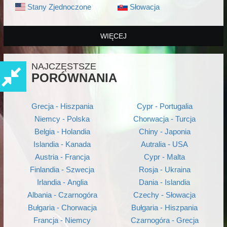
Stany Zjednoczone
Słowacja
WIĘCEJ
NAJCZĘSTSZE
PORÓWNANIA
Grecja - Hiszpania
Cypr - Portugalia
Niemcy - Polska
Chorwacja - Turcja
Belgia - Holandia
Chiny - Japonia
Islandia - Kanada
Autralia - USA
Austria - Francja
Cypr - Malta
Finlandia - Szwecja
Rosja - Ukraina
Irlandia - Anglia
Dania - Islandia
Albania - Czarnogóra
Czechy - Słowacja
Bułgaria - Chorwacja
Bułgaria - Hiszpania
Francja - Niemcy
Czarnogóra - Grecja