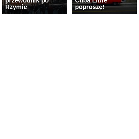
przewodnik po
Cuba Libre
Rzymie
poproszę!