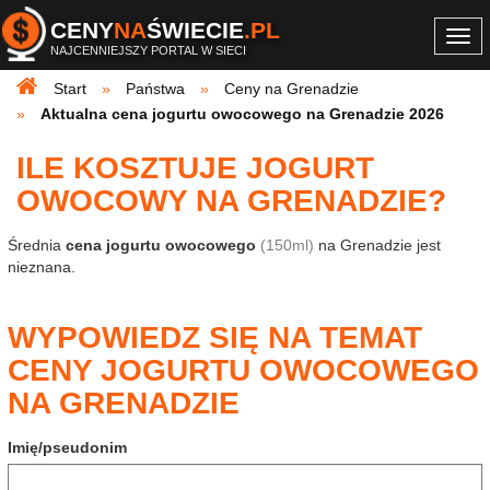
CENY
NA
ŚWIECIE
.PL
Togg
NAJCENNIEJSZY PORTAL W SIECI
navi
Start
Państwa
Ceny na Grenadzie
Aktualna cena jogurtu owocowego na Grenadzie 2026
ILE KOSZTUJE JOGURT
OWOCOWY NA GRENADZIE?
Średnia
cena jogurtu owocowego
(150ml)
na Grenadzie jest
nieznana.
WYPOWIEDZ SIĘ NA TEMAT
CENY JOGURTU OWOCOWEGO
NA GRENADZIE
Imię/pseudonim