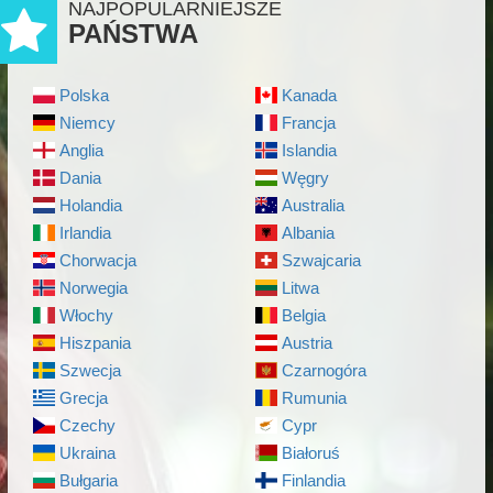
NAJPOPULARNIEJSZE
PAŃSTWA
Polska
Kanada
Niemcy
Francja
Anglia
Islandia
Dania
Węgry
Holandia
Australia
Irlandia
Albania
Chorwacja
Szwajcaria
Norwegia
Litwa
Włochy
Belgia
Hiszpania
Austria
Szwecja
Czarnogóra
Grecja
Rumunia
Czechy
Cypr
Ukraina
Białoruś
Bułgaria
Finlandia