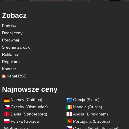
Zobacz
Państwa
Dodaj ceny
Porównaj
Średnie zarobki
Reklama
Regulamin
Kontakt
Kanał RSS
Najnowsze ceny
Niemcy (Cottbus)
Grecja (Sidari)
Czechy (Ołomuniec)
Irlandia (Dublin)
Dania (Sønderborg)
Anglia (Birmigham)
Polska (Gorzów
Portugalia (Lizbona)
Wielkopolski)
Czechy (Mlada Boleslav)