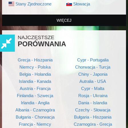
Stany Zjednoczone
Słowacja
WIĘCEJ
NAJCZĘSTSZE
PORÓWNANIA
Grecja - Hiszpania
Cypr - Portugalia
Niemcy - Polska
Chorwacja - Turcja
Belgia - Holandia
Chiny - Japonia
Islandia - Kanada
Autralia - USA
Austria - Francja
Cypr - Malta
Finlandia - Szwecja
Rosja - Ukraina
Irlandia - Anglia
Dania - Islandia
Albania - Czarnogóra
Czechy - Słowacja
Bułgaria - Chorwacja
Bułgaria - Hiszpania
Francja - Niemcy
Czarnogóra - Grecja