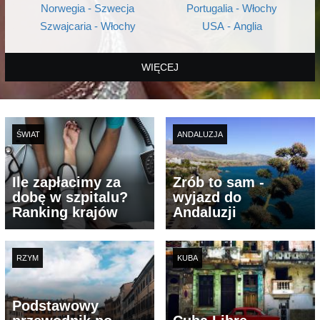
Norwegia - Szwecja
Portugalia - Włochy
Szwajcaria - Włochy
USA - Anglia
WIĘCEJ
ŚWIAT
ANDALUZJA
Ile zapłacimy za
Zrób to sam -
dobę w szpitalu?
wyjazd do
Ranking krajów
Andaluzji
RZYM
KUBA
Podstawowy