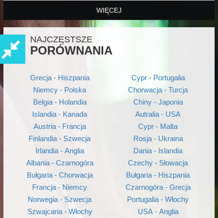
WIĘCEJ
NAJCZĘSTSZE
PORÓWNANIA
Grecja - Hiszpania
Cypr - Portugalia
Niemcy - Polska
Chorwacja - Turcja
Belgia - Holandia
Chiny - Japonia
Islandia - Kanada
Autralia - USA
Austria - Francja
Cypr - Malta
Finlandia - Szwecja
Rosja - Ukraina
Irlandia - Anglia
Dania - Islandia
Albania - Czarnogóra
Czechy - Słowacja
Bułgaria - Chorwacja
Bułgaria - Hiszpania
Francja - Niemcy
Czarnogóra - Grecja
Norwegia - Szwecja
Portugalia - Włochy
Szwajcaria - Włochy
USA - Anglia