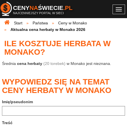
CENY
NA
ŚWIECIE
.PL
Togg
NAJCENNIEJSZY PORTAL W SIECI
navi
Start
Państwa
Ceny w Monako
Aktualna cena herbaty w Monako 2026
ILE KOSZTUJE HERBATA W
MONAKO?
Średnia
cena herbaty
(20 torebek)
w Monako jest nieznana.
WYPOWIEDZ SIĘ NA TEMAT
CENY HERBATY W MONAKO
Imię/pseudonim
Treść