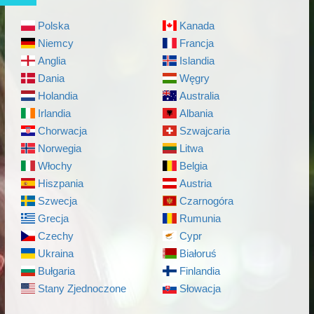
Polska
Kanada
Niemcy
Francja
Anglia
Islandia
Dania
Węgry
Holandia
Australia
Irlandia
Albania
Chorwacja
Szwajcaria
Norwegia
Litwa
Włochy
Belgia
Hiszpania
Austria
Szwecja
Czarnogóra
Grecja
Rumunia
Czechy
Cypr
Ukraina
Białoruś
Bułgaria
Finlandia
Stany Zjednoczone
Słowacja