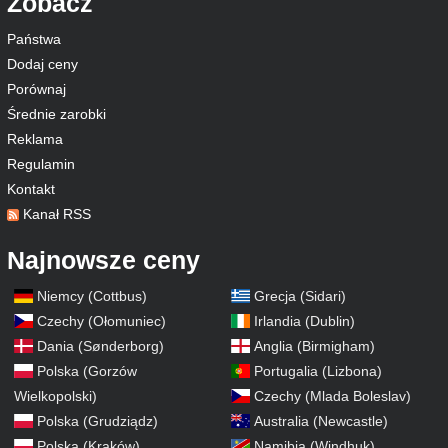
Zobacz
Państwa
Dodaj ceny
Porównaj
Średnie zarobki
Reklama
Regulamin
Kontakt
Kanał RSS
Najnowsze ceny
Niemcy (Cottbus)
Grecja (Sidari)
Czechy (Ołomuniec)
Irlandia (Dublin)
Dania (Sønderborg)
Anglia (Birmigham)
Polska (Gorzów
Portugalia (Lizbona)
Wielkopolski)
Czechy (Mlada Boleslav)
Polska (Grudziądz)
Australia (Newcastle)
Polska (Kraków)
Namibia (Windhuk)