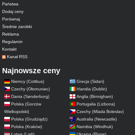
Państwa
Dodaj ceny
Porównaj
Średnie zarobki
Reklama
Regulamin
Kontakt
Kanał RSS
Najnowsze ceny
Niemcy (Cottbus)
Grecja (Sidari)
Czechy (Ołomuniec)
Irlandia (Dublin)
Dania (Sønderborg)
Anglia (Birmigham)
Polska (Gorzów
Portugalia (Lizbona)
Wielkopolski)
Czechy (Mlada Boleslav)
Polska (Grudziądz)
Australia (Newcastle)
Polska (Kraków)
Namibia (Windhuk)
Łotwa (Lajti)
Ukraina (Rivne)