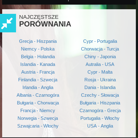
NAJCZĘSTSZE
PORÓWNANIA
Grecja - Hiszpania
Cypr - Portugalia
Niemcy - Polska
Chorwacja - Turcja
Belgia - Holandia
Chiny - Japonia
Islandia - Kanada
Autralia - USA
Austria - Francja
Cypr - Malta
Finlandia - Szwecja
Rosja - Ukraina
Irlandia - Anglia
Dania - Islandia
Albania - Czarnogóra
Czechy - Słowacja
Bułgaria - Chorwacja
Bułgaria - Hiszpania
Francja - Niemcy
Czarnogóra - Grecja
Norwegia - Szwecja
Portugalia - Włochy
Szwajcaria - Włochy
USA - Anglia