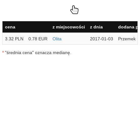
cena
z miejscowości
z dnia
dodana pr
3.32 PLN
0.78 EUR
Olita
2017-01-03
Przemek
*
"średnia cena" oznacza medianę.