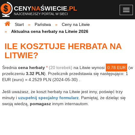
CENY
NA
ŚWIECIE
.PL
Togg
NAJCENNIEJSZY PORTAL W SIECI
navi
Start
Państwa
Ceny na Litwie
Aktualna cena herbaty na Litwie 2026
ILE KOSZTUJE HERBATA NA
LITWIE?
Średnia
cena herbaty
*
(20 torebek)
na Litwie wynosi
0.78 EUR
(w
przeliczeniu
3.32 PLN
). Przelicznik przedstawia się następująco: 1
EUR (euro) = 4.2529 PLN (2024-05-30) .
Jeśli uważasz, że koszt herbaty na Litwie jest inny, poświęć trzy
minuty i
uzupełnij specjalny formularz
. Pamiętaj, że dzieląc się
swoją wiedzą,
pomagasz
innym internautom.