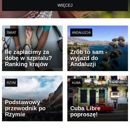
WIĘCEJ
ŚWIAT
ANDALUZJA
Ile zapłacimy za
Zrób to sam -
dobę w szpitalu?
wyjazd do
Ranking krajów
Andaluzji
RZYM
KUBA
Podstawowy
przewodnik po
Cuba Libre
Rzymie
poproszę!