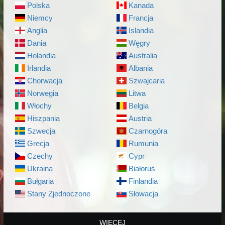
Polska
Kanada
Niemcy
Francja
Anglia
Islandia
Dania
Węgry
Holandia
Australia
Irlandia
Albania
Chorwacja
Szwajcaria
Norwegia
Litwa
Włochy
Belgia
Hiszpania
Austria
Szwecja
Czarnogóra
Grecja
Rumunia
Czechy
Cypr
Ukraina
Białoruś
Bułgaria
Finlandia
Stany Zjednoczone
Słowacja
WIĘCEJ