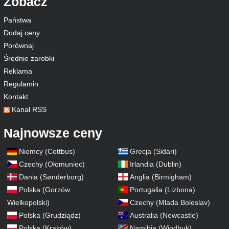
Zobacz
Państwa
Dodaj ceny
Porównaj
Średnie zarobki
Reklama
Regulamin
Kontakt
Kanał RSS
Najnowsze ceny
Niemcy (Cottbus)
Grecja (Sidari)
Czechy (Ołomuniec)
Irlandia (Dublin)
Dania (Sønderborg)
Anglia (Birmigham)
Polska (Gorzów
Portugalia (Lizbona)
Wielkopolski)
Czechy (Mlada Boleslav)
Polska (Grudziądz)
Australia (Newcastle)
Polska (Kraków)
Namibia (Windhuk)