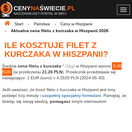
CENY
NA
ŚWIECIE
.PL
Togg
NAJCENNIEJSZY PORTAL W SIECI
navi
Start
Państwa
Ceny w Hiszpanii
Aktualna cena filetu z kurczaka w Hiszpanii 2026
ILE KOSZTUJE FILET Z
KURCZAKA W HISZPANII?
Średnia
cena filetu z kurczaka
*
(1kg)
w Hiszpanii wynosi
5.00
EUR
(w przeliczeniu
21.26 PLN
). Przelicznik przedstawia się
następująco: 1 EUR (euro) = 4.2529 PLN (2024-05-30) .
Jeśli uważasz, że koszt filetu z kurczaka w Hiszpanii jest inny,
poświęć trzy minuty i
uzupełnij specjalny formularz
. Pamiętaj, że
dzieląc się swoją wiedzą,
pomagasz
innym internautom.