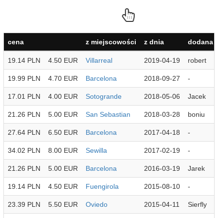
cena
z miejscowości
z dnia
dodana p
19.14 PLN
4.50 EUR
Villarreal
2019-04-19
robert
19.99 PLN
4.70 EUR
Barcelona
2018-09-27
-
17.01 PLN
4.00 EUR
Sotogrande
2018-05-06
Jacek
21.26 PLN
5.00 EUR
San Sebastian
2018-03-28
boniu
27.64 PLN
6.50 EUR
Barcelona
2017-04-18
-
34.02 PLN
8.00 EUR
Sewilla
2017-02-19
-
21.26 PLN
5.00 EUR
Barcelona
2016-03-19
Jarek
19.14 PLN
4.50 EUR
Fuengirola
2015-08-10
-
23.39 PLN
5.50 EUR
Oviedo
2015-04-11
Sierfly