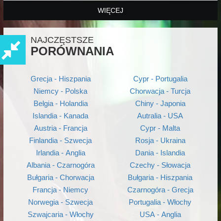
WIĘCEJ
NAJCZĘSTSZE
PORÓWNANIA
Grecja - Hiszpania
Cypr - Portugalia
Niemcy - Polska
Chorwacja - Turcja
Belgia - Holandia
Chiny - Japonia
Islandia - Kanada
Autralia - USA
Austria - Francja
Cypr - Malta
Finlandia - Szwecja
Rosja - Ukraina
Irlandia - Anglia
Dania - Islandia
Albania - Czarnogóra
Czechy - Słowacja
Bułgaria - Chorwacja
Bułgaria - Hiszpania
Francja - Niemcy
Czarnogóra - Grecja
Norwegia - Szwecja
Portugalia - Włochy
Szwajcaria - Włochy
USA - Anglia