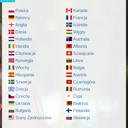
Polska
Kanada
Niemcy
Francja
Anglia
Islandia
Dania
Węgry
Holandia
Australia
Irlandia
Albania
Chorwacja
Szwajcaria
Norwegia
Litwa
Włochy
Belgia
Hiszpania
Austria
Szwecja
Czarnogóra
Grecja
Rumunia
Czechy
Cypr
Ukraina
Białoruś
Bułgaria
Finlandia
Stany Zjednoczone
Słowacja