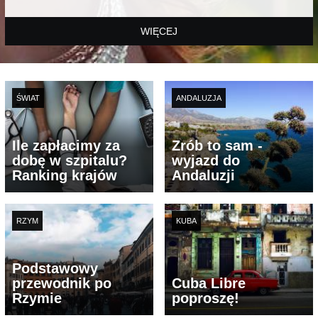
WIĘCEJ
ŚWIAT
ANDALUZJA
Ile zapłacimy za
Zrób to sam -
dobę w szpitalu?
wyjazd do
Ranking krajów
Andaluzji
RZYM
KUBA
Podstawowy
przewodnik po
Cuba Libre
Rzymie
poproszę!