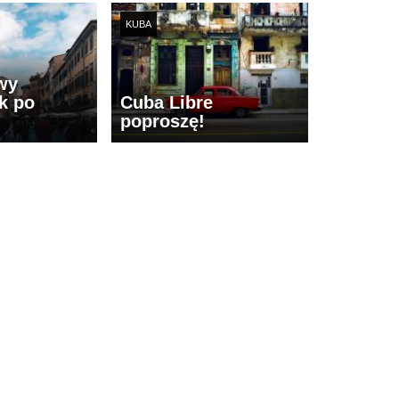
KUBA
wy
k po
Cuba Libre
poproszę!