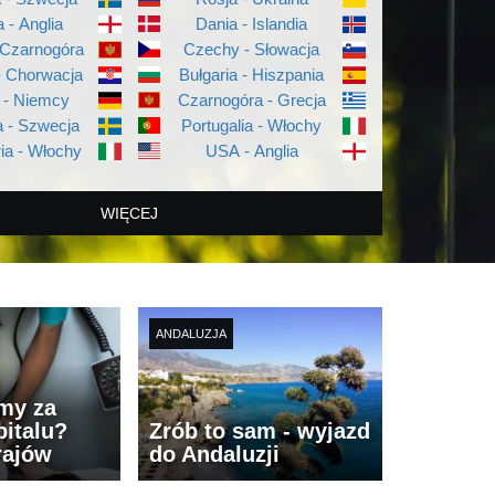
a - Anglia
Dania - Islandia
 Czarnogóra
Czechy - Słowacja
- Chorwacja
Bułgaria - Hiszpania
 - Niemcy
Czarnogóra - Grecja
 - Szwecja
Portugalia - Włochy
ia - Włochy
USA - Anglia
WIĘCEJ
ANDALUZJA
imy za
italu?
Zrób to sam - wyjazd
rajów
do Andaluzji