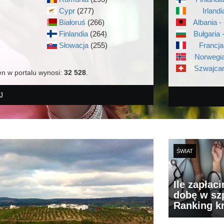
Cypr
(277)
Irlandi
Białoruś
(266)
Albania -
Finlandia
(264)
Bułgaria 
)
Słowacja
(255)
Francja
Norwegia
Szwajcar
en w portalu wynosi:
32 528
.
J
ŚWIAT
Ile zapłac
dobę w szp
Ranking k