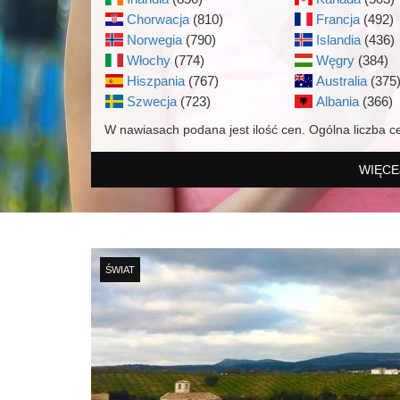
Chorwacja
(810)
Francja
(492)
Norwegia
(790)
Islandia
(436)
Włochy
(774)
Węgry
(384)
Hiszpania
(767)
Australia
(375
Szwecja
(723)
Albania
(366)
W nawiasach podana jest ilość cen. Ogólna liczba c
WIĘCE
ŚWIAT