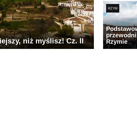
RZYM
Podstawo
przewodni
jszy, niż myślisz! Cz. II
Rzymie