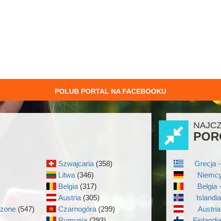
POLUB PORTAL NA FACEBOOKU
NAJC
POR
Szwajcaria
(358)
Grecja -
Litwa
(346)
Niemcy
Belgia
(317)
Belgia 
Austria
(305)
Islandi
czone
(547)
Czarnogóra
(299)
Austria
Rumunia
(293)
Finlandi