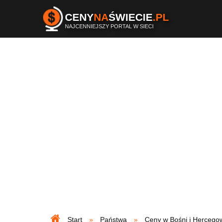
CENY
NA
ŚWIECIE
.PL
NAJCENNIEJSZY PORTAL W SIECI
Start
Państwa
Ceny w Bośni i Hercegow