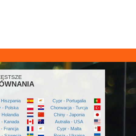
ZĘSTSZE
ÓWNANIA
 Hiszpania
Cypr - Portugalia
 - Polska
Chorwacja - Turcja
- Holandia
Chiny - Japonia
a - Kanada
Autralia - USA
 - Francja
Cypr - Malta
a - Szwecja
Rosja - Ukraina