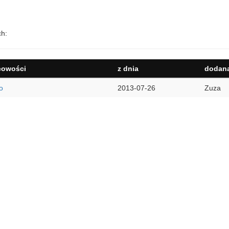
ch:
cowości
z dnia
dodana
o
2013-07-26
Zuza