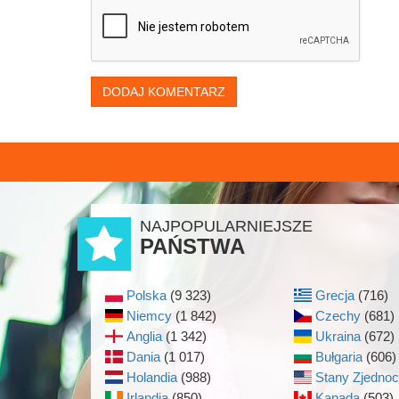
DODAJ KOMENTARZ
NAJPOPULARNIEJSZE
PAŃSTWA
Polska
(9 323)
Grecja
(716)
Niemcy
(1 842)
Czechy
(681)
Anglia
(1 342)
Ukraina
(672)
Dania
(1 017)
Bułgaria
(606)
Holandia
(988)
Stany Zjedno
Irlandia
(850)
Kanada
(503)