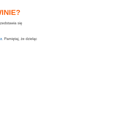
INIE?
przedstawia się
rz
. Pamiętaj, że dzieląc