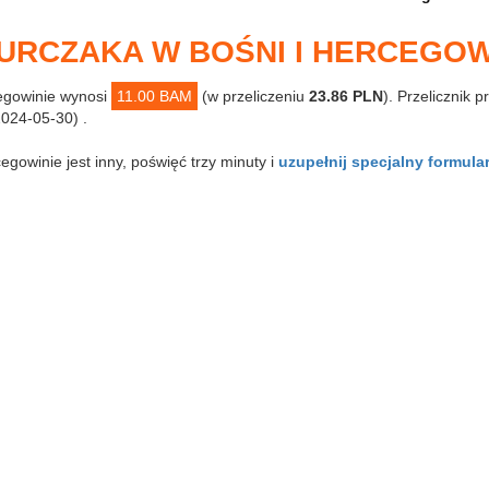
KURCZAKA W BOŚNI I HERCEGOW
egowinie wynosi
11.00 BAM
(w przeliczeniu
23.86 PLN
). Przelicznik 
024-05-30) .
cegowinie jest inny, poświęć trzy minuty i
uzupełnij specjalny formula