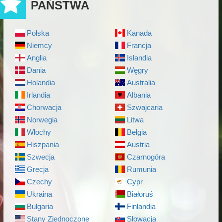
PAŃSTWA
Polska
Kanada
Niemcy
Francja
Anglia
Islandia
Dania
Węgry
Holandia
Australia
Irlandia
Albania
Chorwacja
Szwajcaria
Norwegia
Litwa
Włochy
Belgia
Hiszpania
Austria
Szwecja
Czarnogóra
Grecja
Rumunia
Czechy
Cypr
Ukraina
Białoruś
Bułgaria
Finlandia
Stany Zjednoczone
Słowacja