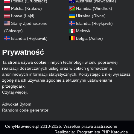
Polska (Grudziądz)
Australia (Newcastle)
Polska (Kraków)
Namibia (Windhuk)
Łotwa (Lajti)
Ukraina (Rivne)
Stany Zjednoczone
Islandia (Reykjavik)
(Chicago)
Meksyk
Islandia (Rejkiawik)
Belgia (Aalter)
Prywatność
Ta strona używa cookie i innych technologii w celu poprawnej
realizacji dostarczanych usług oraz w celach gromadzenia
anonimowych informacji statystycznych. Korzystając z niej wyrażasz
zgodę na ich używanie zgodnie z aktualnymi ustawieniami
przeglądarki.
Czytaj więcej
.
Adwokat Bytom
Random code generator
CenyNaSwiecie.pl 2013-2026. Wszelkie prawa zastrzeżone
Realizacja:
Programista PHP Katowice