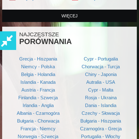
WIĘCEJ
NAJCZĘSTSZE
PORÓWNANIA
Grecja - Hiszpania
Cypr - Portugalia
Niemcy - Polska
Chorwacja - Turcja
Belgia - Holandia
Chiny - Japonia
Islandia - Kanada
Autralia - USA
Austria - Francja
Cypr - Malta
Finlandia - Szwecja
Rosja - Ukraina
Irlandia - Anglia
Dania - Islandia
Albania - Czarnogóra
Czechy - Słowacja
Bułgaria - Chorwacja
Bułgaria - Hiszpania
Francja - Niemcy
Czarnogóra - Grecja
Norwegia - Szwecja
Portugalia - Włochy