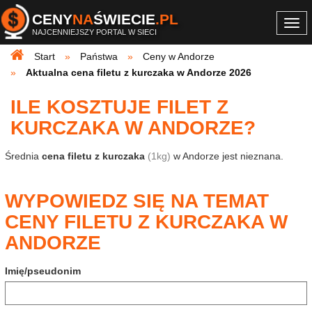
CENY
NA
ŚWIECIE
.PL
Togg
NAJCENNIEJSZY PORTAL W SIECI
navi
Start
Państwa
Ceny w Andorze
Aktualna cena filetu z kurczaka w Andorze 2026
ILE KOSZTUJE FILET Z
KURCZAKA W ANDORZE?
Średnia
cena filetu z kurczaka
(1kg)
w Andorze jest nieznana.
WYPOWIEDZ SIĘ NA TEMAT
CENY FILETU Z KURCZAKA W
ANDORZE
Imię/pseudonim