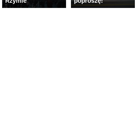
Rzymie
poproszę!