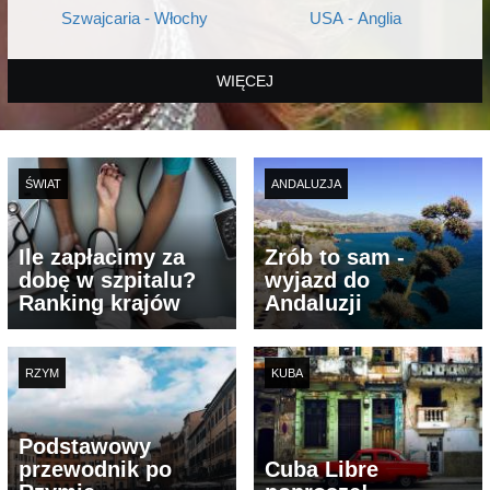
Szwajcaria - Włochy
USA - Anglia
WIĘCEJ
ŚWIAT
ANDALUZJA
Ile zapłacimy za
Zrób to sam -
dobę w szpitalu?
wyjazd do
Ranking krajów
Andaluzji
RZYM
KUBA
Podstawowy
przewodnik po
Cuba Libre