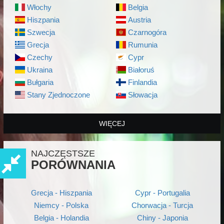
Włochy
Belgia
Hiszpania
Austria
Szwecja
Czarnogóra
Grecja
Rumunia
Czechy
Cypr
Ukraina
Białoruś
Bułgaria
Finlandia
Stany Zjednoczone
Słowacja
WIĘCEJ
NAJCZĘSTSZE
PORÓWNANIA
Grecja - Hiszpania
Cypr - Portugalia
Niemcy - Polska
Chorwacja - Turcja
Belgia - Holandia
Chiny - Japonia