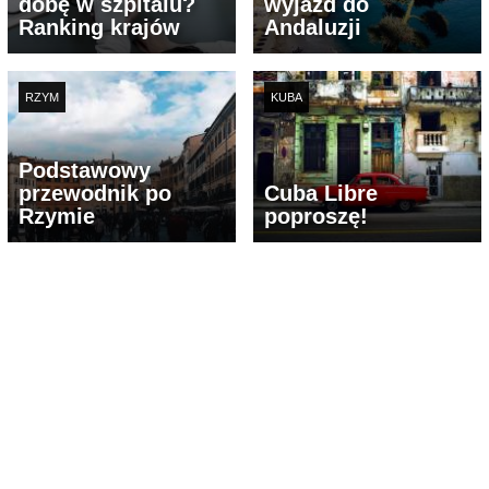
dobę w szpitalu?
wyjazd do
Ranking krajów
Andaluzji
RZYM
KUBA
Podstawowy
przewodnik po
Cuba Libre
Rzymie
poproszę!