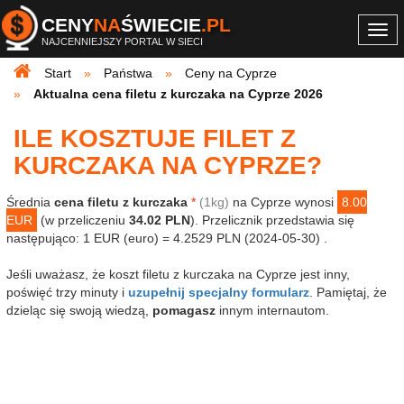
CENY
NA
ŚWIECIE
.PL
Togg
NAJCENNIEJSZY PORTAL W SIECI
navi
Start
Państwa
Ceny na Cyprze
Aktualna cena filetu z kurczaka na Cyprze 2026
ILE KOSZTUJE FILET Z
KURCZAKA NA CYPRZE?
Średnia
cena filetu z kurczaka
*
(1kg)
na Cyprze wynosi
8.00
EUR
(w przeliczeniu
34.02 PLN
). Przelicznik przedstawia się
następująco: 1 EUR (euro) = 4.2529 PLN (2024-05-30) .
Jeśli uważasz, że koszt filetu z kurczaka na Cyprze jest inny,
poświęć trzy minuty i
uzupełnij specjalny formularz
. Pamiętaj, że
dzieląc się swoją wiedzą,
pomagasz
innym internautom.