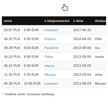
cena
z miejscowości
z dnia
dodana 
24.67 PLN
5.80 EUR
Limassol
2017-06-15
-
34.02 PLN
8.00 EUR
Paphos
2014-08-20
Piotr
38.28 PLN
9.00 EUR
Paralimni
2013-09-06
Iza
34.02 PLN
8.00 EUR
Pafos
2013-09-05
marta
36.15 PLN
8.50 EUR
więcej...
2013-09-05
-
21.26 PLN
5.00 EUR
Nikozja
2013-09-04
anka
46.36 PLN
10.90 EUR
Limassol
2013-08-03
Marzen
*
"średnia cena" oznacza medianę.