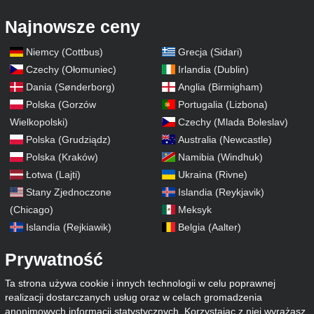
Najnowsze ceny
Niemcy (Cottbus)
Grecja (Sidari)
Czechy (Ołomuniec)
Irlandia (Dublin)
Dania (Sønderborg)
Anglia (Birmigham)
Polska (Gorzów
Portugalia (Lizbona)
Wielkopolski)
Czechy (Mlada Boleslav)
Polska (Grudziądz)
Australia (Newcastle)
Polska (Kraków)
Namibia (Windhuk)
Łotwa (Lajti)
Ukraina (Rivne)
Stany Zjednoczone
Islandia (Reykjavik)
(Chicago)
Meksyk
Islandia (Rejkiawik)
Belgia (Aalter)
Prywatność
Ta strona używa cookie i innych technologii w celu poprawnej
realizacji dostarczanych usług oraz w celach gromadzenia
anonimowych informacji statystycznych. Korzystając z niej wyrażasz