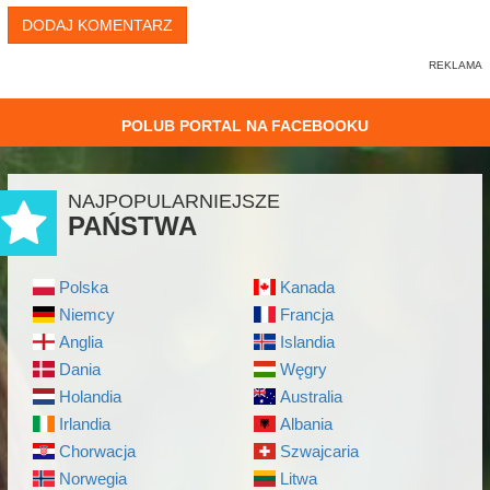
DODAJ KOMENTARZ
POLUB PORTAL NA FACEBOOKU
NAJPOPULARNIEJSZE
PAŃSTWA
Polska
Kanada
Niemcy
Francja
Anglia
Islandia
Dania
Węgry
Holandia
Australia
Irlandia
Albania
Chorwacja
Szwajcaria
Norwegia
Litwa