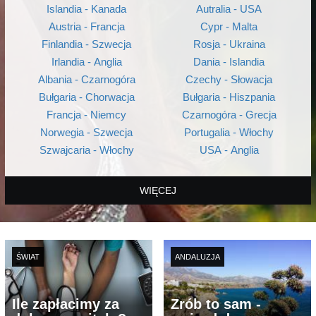
Islandia - Kanada
Autralia - USA
Austria - Francja
Cypr - Malta
Finlandia - Szwecja
Rosja - Ukraina
Irlandia - Anglia
Dania - Islandia
Albania - Czarnogóra
Czechy - Słowacja
Bułgaria - Chorwacja
Bułgaria - Hiszpania
Francja - Niemcy
Czarnogóra - Grecja
Norwegia - Szwecja
Portugalia - Włochy
Szwajcaria - Włochy
USA - Anglia
WIĘCEJ
ŚWIAT
ANDALUZJA
Ile zapłacimy za
Zrób to sam -