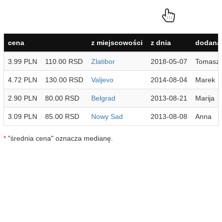
cena
z miejscowości
z dnia
dodana 
3.99 PLN
110.00 RSD
Zlatibor
2018-05-07
Tomasz
4.72 PLN
130.00 RSD
Valjevo
2014-08-04
Marek
2.90 PLN
80.00 RSD
Belgrad
2013-08-21
Marija
3.09 PLN
85.00 RSD
Nowy Sad
2013-08-08
Anna
*
"średnia cena" oznacza medianę.