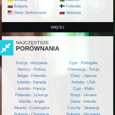
Bułgaria
Finlandia
Stany Zjednoczone
Słowacja
WIĘCEJ
NAJCZĘSTSZE
PORÓWNANIA
Grecja - Hiszpania
Cypr - Portugalia
Niemcy - Polska
Chorwacja - Turcja
Belgia - Holandia
Chiny - Japonia
Islandia - Kanada
Autralia - USA
Austria - Francja
Cypr - Malta
Finlandia - Szwecja
Rosja - Ukraina
Irlandia - Anglia
Dania - Islandia
Albania - Czarnogóra
Czechy - Słowacja
Bułgaria - Chorwacja
Bułgaria - Hiszpania