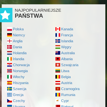
NAJPOPULARNIEJSZE
PAŃSTWA
Polska
Kanada
Niemcy
Francja
Anglia
Islandia
Dania
Węgry
Holandia
Australia
Irlandia
Albania
Chorwacja
Szwajcaria
Norwegia
Litwa
Włochy
Belgia
Hiszpania
Austria
Szwecja
Czarnogóra
Grecja
Rumunia
Czechy
Cypr
Ukraina
Białoruś