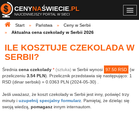
CENY
NA
ŚWIECIE
.PL
Togg
NAJCENNIEJSZY PORTAL W SIECI
navi
Start
Państwa
Ceny w Serbii
Aktualna cena czekolady w Serbii 2026
ILE KOSZTUJE CZEKOLADA W
SERBII?
Średnia
cena czekolady
*
(sztuka)
w Serbii wynosi
97.50 RSD
(w
przeliczeniu
3.54 PLN
). Przelicznik przedstawia się następująco: 1
RSD (dinar serbski) = 0.0363 PLN (2024-05-30) .
Jeśli uważasz, że koszt czekolady w Serbii jest inny, poświęć trzy
minuty i
uzupełnij specjalny formularz
. Pamiętaj, że dzieląc się
swoją wiedzą,
pomagasz
innym internautom.