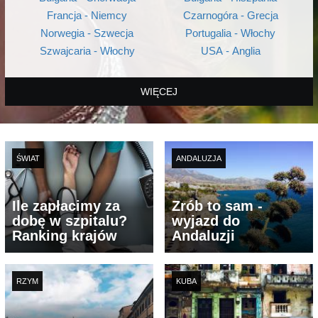
Francja - Niemcy
Czarnogóra - Grecja
Norwegia - Szwecja
Portugalia - Włochy
Szwajcaria - Włochy
USA - Anglia
WIĘCEJ
ŚWIAT
ANDALUZJA
Ile zapłacimy za
Zrób to sam -
dobę w szpitalu?
wyjazd do
Ranking krajów
Andaluzji
RZYM
KUBA