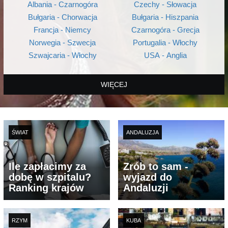
Albania - Czarnogóra
Czechy - Słowacja
Bułgaria - Chorwacja
Bułgaria - Hiszpania
Francja - Niemcy
Czarnogóra - Grecja
Norwegia - Szwecja
Portugalia - Włochy
Szwajcaria - Włochy
USA - Anglia
WIĘCEJ
ŚWIAT
ANDALUZJA
Ile zapłacimy za
Zrób to sam -
dobę w szpitalu?
wyjazd do
Ranking krajów
Andaluzji
RZYM
KUBA