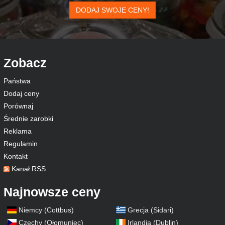
DODAJ SWOJE CENY!
Zobacz
Państwa
Dodaj ceny
Porównaj
Średnie zarobki
Reklama
Regulamin
Kontakt
Kanał RSS
Najnowsze ceny
Niemcy (Cottbus)
Grecja (Sidari)
Czechy (Ołomuniec)
Irlandia (Dublin)