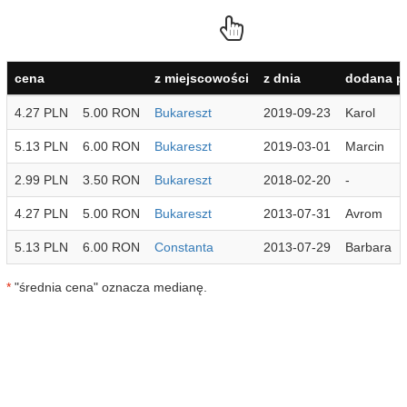
cena
z miejscowości
z dnia
dodana p
4.27 PLN
5.00 RON
Bukareszt
2019-09-23
Karol
5.13 PLN
6.00 RON
Bukareszt
2019-03-01
Marcin
2.99 PLN
3.50 RON
Bukareszt
2018-02-20
-
4.27 PLN
5.00 RON
Bukareszt
2013-07-31
Avrom
5.13 PLN
6.00 RON
Constanta
2013-07-29
Barbara
*
"średnia cena" oznacza medianę.