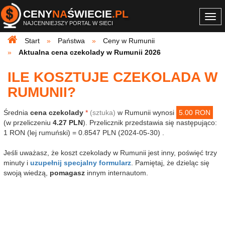
CENY
NA
ŚWIECIE
.PL
Togg
NAJCENNIEJSZY PORTAL W SIECI
navi
Start
Państwa
Ceny w Rumunii
Aktualna cena czekolady w Rumunii 2026
ILE KOSZTUJE CZEKOLADA W
RUMUNII?
Średnia
cena czekolady
*
(sztuka)
w Rumunii wynosi
5.00 RON
(w przeliczeniu
4.27 PLN
). Przelicznik przedstawia się następująco:
1 RON (lej rumuński) = 0.8547 PLN (2024-05-30) .
Jeśli uważasz, że koszt czekolady w Rumunii jest inny, poświęć trzy
minuty i
uzupełnij specjalny formularz
. Pamiętaj, że dzieląc się
swoją wiedzą,
pomagasz
innym internautom.