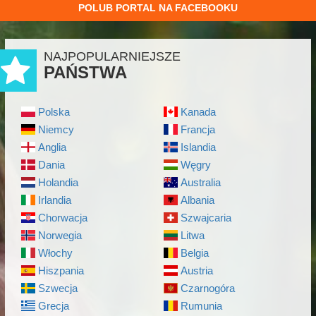
POLUB PORTAL NA FACEBOOKU
NAJPOPULARNIEJSZE
PAŃSTWA
Polska
Kanada
Niemcy
Francja
Anglia
Islandia
Dania
Węgry
Holandia
Australia
Irlandia
Albania
Chorwacja
Szwajcaria
Norwegia
Litwa
Włochy
Belgia
Hiszpania
Austria
Szwecja
Czarnogóra
Grecja
Rumunia