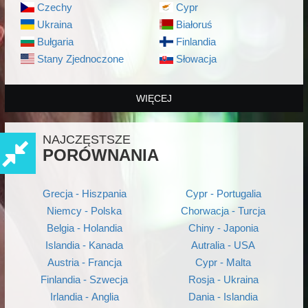
Czechy
Cypr
Ukraina
Białoruś
Bułgaria
Finlandia
Stany Zjednoczone
Słowacja
WIĘCEJ
NAJCZĘSTSZE
PORÓWNANIA
Grecja - Hiszpania
Cypr - Portugalia
Niemcy - Polska
Chorwacja - Turcja
Belgia - Holandia
Chiny - Japonia
Islandia - Kanada
Autralia - USA
Austria - Francja
Cypr - Malta
Finlandia - Szwecja
Rosja - Ukraina
Irlandia - Anglia
Dania - Islandia