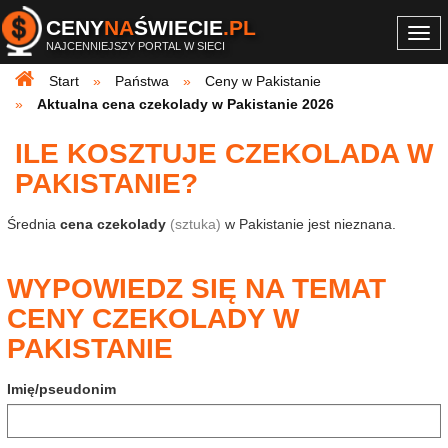
CENY
NA
ŚWIECIE
.PL
Togg
NAJCENNIEJSZY PORTAL W SIECI
navi
Start
Państwa
Ceny w Pakistanie
Aktualna cena czekolady w Pakistanie 2026
ILE KOSZTUJE CZEKOLADA W
PAKISTANIE?
Średnia
cena czekolady
(sztuka)
w Pakistanie jest nieznana.
WYPOWIEDZ SIĘ NA TEMAT
CENY CZEKOLADY W
PAKISTANIE
Imię/pseudonim