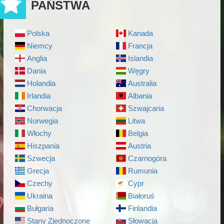
PAŃSTWA
Polska
Kanada
Niemcy
Francja
Anglia
Islandia
Dania
Węgry
Holandia
Australia
Irlandia
Albania
Chorwacja
Szwajcaria
Norwegia
Litwa
Włochy
Belgia
Hiszpania
Austria
Szwecja
Czarnogóra
Grecja
Rumunia
Czechy
Cypr
Ukraina
Białoruś
Bułgaria
Finlandia
Stany Zjednoczone
Słowacja