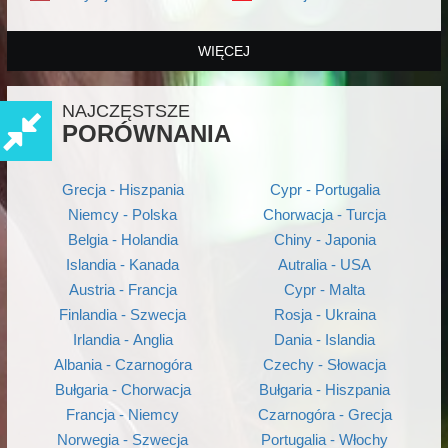
WIĘCEJ
NAJCZĘSTSZE
PORÓWNANIA
Grecja - Hiszpania
Cypr - Portugalia
Niemcy - Polska
Chorwacja - Turcja
Belgia - Holandia
Chiny - Japonia
Islandia - Kanada
Autralia - USA
Austria - Francja
Cypr - Malta
Finlandia - Szwecja
Rosja - Ukraina
Irlandia - Anglia
Dania - Islandia
Albania - Czarnogóra
Czechy - Słowacja
Bułgaria - Chorwacja
Bułgaria - Hiszpania
Francja - Niemcy
Czarnogóra - Grecja
Norwegia - Szwecja
Portugalia - Włochy