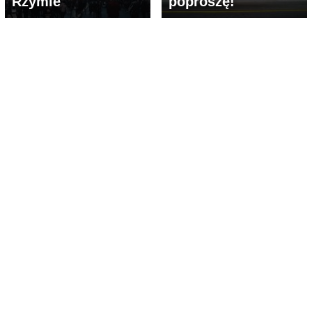
Rzymie
poproszę!