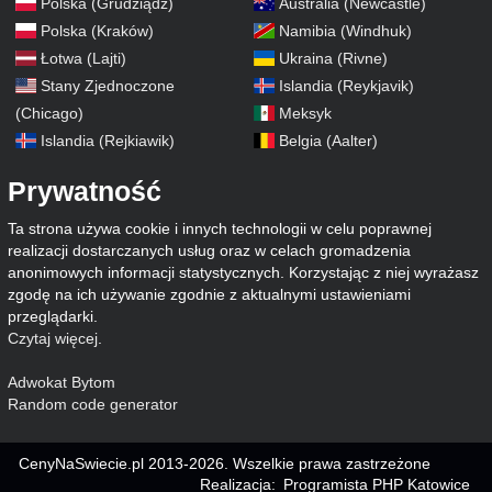
Polska (Grudziądz)
Australia (Newcastle)
Polska (Kraków)
Namibia (Windhuk)
Łotwa (Lajti)
Ukraina (Rivne)
Stany Zjednoczone
Islandia (Reykjavik)
(Chicago)
Meksyk
Islandia (Rejkiawik)
Belgia (Aalter)
Prywatność
Ta strona używa cookie i innych technologii w celu poprawnej
realizacji dostarczanych usług oraz w celach gromadzenia
anonimowych informacji statystycznych. Korzystając z niej wyrażasz
zgodę na ich używanie zgodnie z aktualnymi ustawieniami
przeglądarki.
Czytaj więcej
.
Adwokat Bytom
Random code generator
CenyNaSwiecie.pl 2013-2026. Wszelkie prawa zastrzeżone
Realizacja:
Programista PHP Katowice