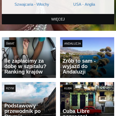
Szwajcaria - Włochy
USA - Anglia
WIĘCEJ
ŚWIAT
ANDALUZJA
Ile zapłacimy za
Zrób to sam -
dobę w szpitalu?
wyjazd do
Ranking krajów
Andaluzji
RZYM
KUBA
Podstawowy
przewodnik po
Cuba Libre