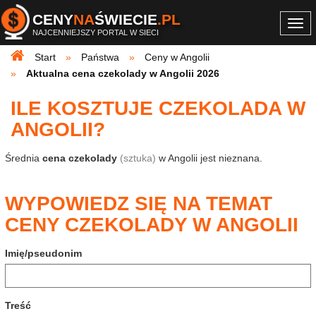
CENY
NA
ŚWIECIE
.PL
Togg
NAJCENNIEJSZY PORTAL W SIECI
navi
Start
Państwa
Ceny w Angolii
Aktualna cena czekolady w Angolii 2026
ILE KOSZTUJE CZEKOLADA W
ANGOLII?
Średnia
cena czekolady
(sztuka)
w Angolii jest nieznana.
WYPOWIEDZ SIĘ NA TEMAT
CENY CZEKOLADY W ANGOLII
Imię/pseudonim
Treść