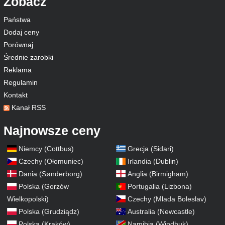
Zobacz
Państwa
Dodaj ceny
Porównaj
Średnie zarobki
Reklama
Regulamin
Kontakt
Kanał RSS
Najnowsze ceny
Niemcy (Cottbus)
Grecja (Sidari)
Czechy (Ołomuniec)
Irlandia (Dublin)
Dania (Sønderborg)
Anglia (Birmigham)
Polska (Gorzów
Portugalia (Lizbona)
Wielkopolski)
Czechy (Mlada Boleslav)
Polska (Grudziądz)
Australia (Newcastle)
Polska (Kraków)
Namibia (Windhuk)