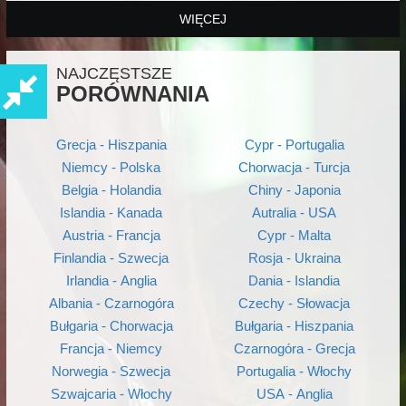
WIĘCEJ
NAJCZĘSTSZE
PORÓWNANIA
Grecja - Hiszpania
Cypr - Portugalia
Niemcy - Polska
Chorwacja - Turcja
Belgia - Holandia
Chiny - Japonia
Islandia - Kanada
Autralia - USA
Austria - Francja
Cypr - Malta
Finlandia - Szwecja
Rosja - Ukraina
Irlandia - Anglia
Dania - Islandia
Albania - Czarnogóra
Czechy - Słowacja
Bułgaria - Chorwacja
Bułgaria - Hiszpania
Francja - Niemcy
Czarnogóra - Grecja
Norwegia - Szwecja
Portugalia - Włochy
Szwajcaria - Włochy
USA - Anglia