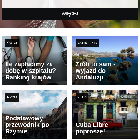
WIĘCEJ
ŚWIAT
ANDALUZJA
Ile zapłacimy za
Zrób to sam -
dobę w szpitalu?
wyjazd do
Ranking krajów
Andaluzji
RZYM
KUBA
Podstawowy
przewodnik po
Cuba Libre
Rzymie
poproszę!