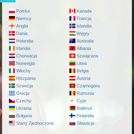
Polska
Kanada
Niemcy
Francja
Anglia
Islandia
Dania
Węgry
Holandia
Australia
Irlandia
Albania
Chorwacja
Szwajcaria
Norwegia
Litwa
Włochy
Belgia
Hiszpania
Austria
Szwecja
Czarnogóra
Grecja
Rumunia
Czechy
Cypr
Ukraina
Białoruś
Bułgaria
Finlandia
Stany Zjednoczone
Słowacja