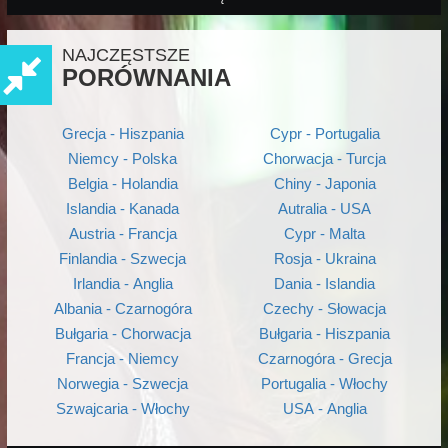
NAJCZĘSTSZE
PORÓWNANIA
Grecja - Hiszpania
Cypr - Portugalia
Niemcy - Polska
Chorwacja - Turcja
Belgia - Holandia
Chiny - Japonia
Islandia - Kanada
Autralia - USA
Austria - Francja
Cypr - Malta
Finlandia - Szwecja
Rosja - Ukraina
Irlandia - Anglia
Dania - Islandia
Albania - Czarnogóra
Czechy - Słowacja
Bułgaria - Chorwacja
Bułgaria - Hiszpania
Francja - Niemcy
Czarnogóra - Grecja
Norwegia - Szwecja
Portugalia - Włochy
Szwajcaria - Włochy
USA - Anglia