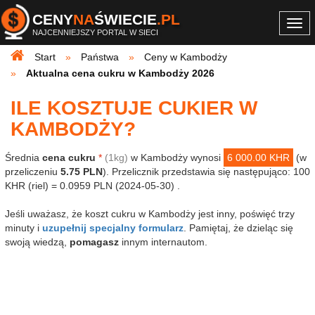
CENY
NA
ŚWIECIE
.PL
Togg
NAJCENNIEJSZY PORTAL W SIECI
navi
Start
Państwa
Ceny w Kambodży
Aktualna cena cukru w Kambodży 2026
ILE KOSZTUJE CUKIER W
KAMBODŻY?
Średnia
cena cukru
*
(1kg)
w Kambodży wynosi
6 000.00 KHR
(w
przeliczeniu
5.75 PLN
). Przelicznik przedstawia się następująco: 100
KHR (riel) = 0.0959 PLN (2024-05-30) .
Jeśli uważasz, że koszt cukru w Kambodży jest inny, poświęć trzy
minuty i
uzupełnij specjalny formularz
. Pamiętaj, że dzieląc się
swoją wiedzą,
pomagasz
innym internautom.