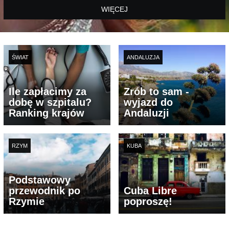
WIĘCEJ
ŚWIAT
ANDALUZJA
Ile zapłacimy za
Zrób to sam -
dobę w szpitalu?
wyjazd do
Ranking krajów
Andaluzji
RZYM
KUBA
Podstawowy
przewodnik po
Cuba Libre
Rzymie
poproszę!