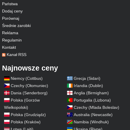
Państwa
Dodaj ceny
Porównaj
Średnie zarobki
Reklama
Regulamin
Kontakt
Kanał RSS
Najnowsze ceny
Niemcy (Cottbus)
Grecja (Sidari)
Czechy (Ołomuniec)
Irlandia (Dublin)
Dania (Sønderborg)
Anglia (Birmigham)
Polska (Gorzów
Portugalia (Lizbona)
Wielkopolski)
Czechy (Mlada Boleslav)
Polska (Grudziądz)
Australia (Newcastle)
Polska (Kraków)
Namibia (Windhuk)
Łotwa (Lajti)
Ukraina (Rivne)