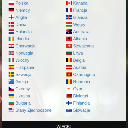
Polska
Kanada
Niemcy
Francja
Anglia
Islandia
Dania
Węgry
Holandia
Australia
Irlandia
Albania
Chorwacja
Szwajcaria
Norwegia
Litwa
Włochy
Belgia
Hiszpania
Austria
Szwecja
Czarnogóra
Grecja
Rumunia
Czechy
Cypr
Ukraina
Białoruś
Bułgaria
Finlandia
Stany Zjednoczone
Słowacja
WIĘCEJ