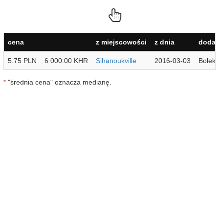
cena
z miejscowości
z dnia
dodan
5.75 PLN
6 000.00 KHR
Sihanoukville
2016-03-03
Bolek
*
"średnia cena" oznacza medianę.