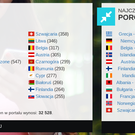
NAJC
POR
Szwajcaria
(358)
Grecja -
Litwa
(346)
Niemcy
Belgia
(317)
Belgia 
Austria
(305)
Islandi
czone
(547)
Czarnogóra
(299)
Austria
Rumunia
(293)
Finlandi
Cypr
(277)
Irlandi
Białoruś
(266)
Albania -
Finlandia
(264)
Bułgaria 
)
Słowacja
(255)
Francja
Norwegia
Szwajcar
en w portalu wynosi:
32 528
.
J