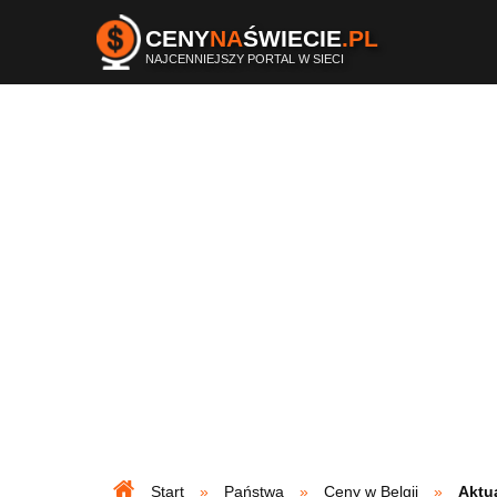
CENY
NA
ŚWIECIE
.PL
NAJCENNIEJSZY PORTAL W SIECI
Start
Państwa
Ceny w Belgii
Aktu