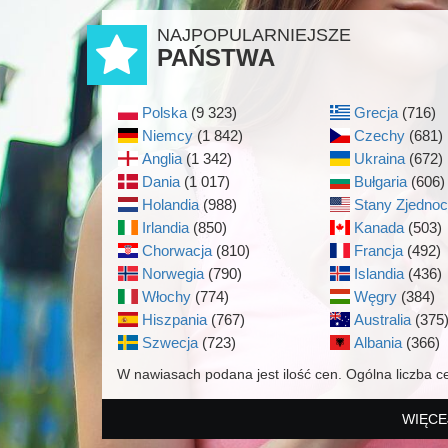
NAJPOPULARNIEJSZE
PAŃSTWA
Polska
(9 323)
Grecja
(716)
Niemcy
(1 842)
Czechy
(681)
Anglia
(1 342)
Ukraina
(672)
Dania
(1 017)
Bułgaria
(606)
Holandia
(988)
Stany Zjedno
Irlandia
(850)
Kanada
(503)
Chorwacja
(810)
Francja
(492)
Norwegia
(790)
Islandia
(436)
Włochy
(774)
Węgry
(384)
Hiszpania
(767)
Australia
(375
Szwecja
(723)
Albania
(366)
W nawiasach podana jest ilość cen. Ogólna liczba c
WIĘCE