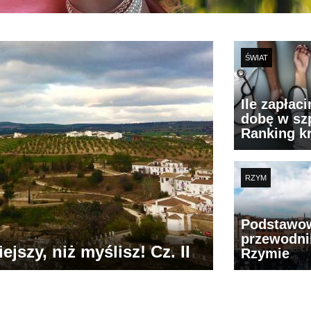
ŚWIAT
Ile zapłac
dobę w szp
Ranking k
RZYM
Podstawo
przewodni
jszy, niż myślisz! Cz. II
Rzymie