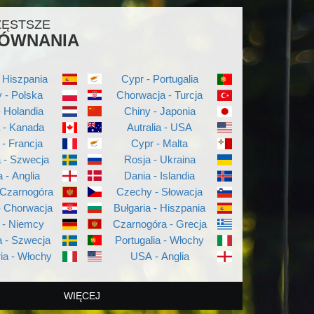
ZĘSTSZE
ÓWNANIA
 Hiszpania
Cypr - Portugalia
 - Polska
Chorwacja - Turcja
- Holandia
Chiny - Japonia
a - Kanada
Autralia - USA
 - Francja
Cypr - Malta
a - Szwecja
Rosja - Ukraina
a - Anglia
Dania - Islandia
 Czarnogóra
Czechy - Słowacja
- Chorwacja
Bułgaria - Hiszpania
 - Niemcy
Czarnogóra - Grecja
 - Szwecja
Portugalia - Włochy
ia - Włochy
USA - Anglia
WIĘCEJ