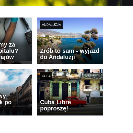
ANDALUZJA
imy za
italu?
Zrób to sam - wyjazd
rajów
do Andaluzji
KUBA
wy
k po
Cuba Libre
poproszę!