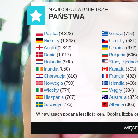
NAJPOPULARNIEJSZE
PAŃSTWA
Polska
(9 323)
Grecja
(716)
Niemcy
(1 842)
Czechy
(681)
Anglia
(1 342)
Ukraina
(672)
Dania
(1 017)
Bułgaria
(606)
Holandia
(988)
Stany Zjedno
Irlandia
(850)
Kanada
(503)
Chorwacja
(810)
Francja
(492)
Norwegia
(790)
Islandia
(436)
Włochy
(774)
Węgry
(384)
Hiszpania
(767)
Australia
(375
Szwecja
(723)
Albania
(366)
W nawiasach podana jest ilość cen. Ogólna liczba c
WIĘCE