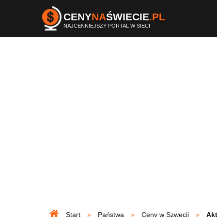
CENY
NA
ŚWIECIE
.PL
NAJCENNIEJSZY PORTAL W SIECI
Start
Państwa
Ceny w Szwecji
Akt