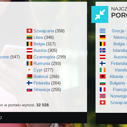
NAJC
POR
Szwajcaria
(358)
Grecja -
Litwa
(346)
Niemcy
Belgia
(317)
Belgia 
Austria
(305)
Islandi
czone
(547)
Czarnogóra
(299)
Austria
Rumunia
(293)
Finlandi
Cypr
(277)
Irlandi
Białoruś
(266)
Albania -
Finlandia
(264)
Bułgaria 
)
Słowacja
(255)
Francja
Norwegia
Szwajcar
en w portalu wynosi:
32 528
.
J