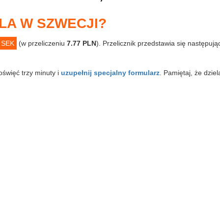
LA W SZWECJI?
 SEK
(w przeliczeniu
7.77 PLN
). Przelicznik przedstawia się następuj
poświęć trzy minuty i
uzupełnij specjalny formularz
. Pamiętaj, że dzie