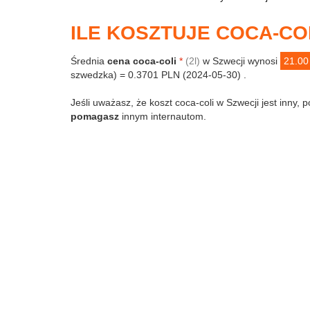
ILE KOSZTUJE COCA-CO
Średnia
cena coca-coli
*
(2l)
w Szwecji wynosi
21.00
szwedzka) = 0.3701 PLN (2024-05-30) .
Jeśli uważasz, że koszt coca-coli w Szwecji jest inny, 
pomagasz
innym internautom.