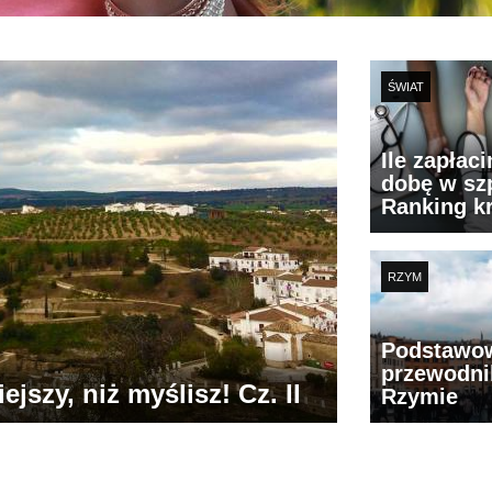
ŚWIAT
Ile zapłac
dobę w szp
Ranking k
RZYM
Podstawo
przewodni
jszy, niż myślisz! Cz. II
Rzymie