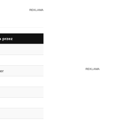
 przez
er