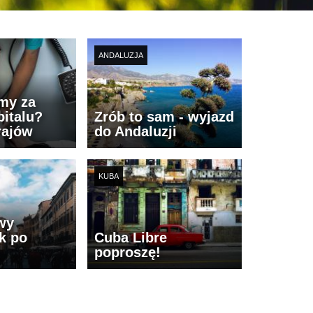
ANDALUZJA
imy za
italu?
Zrób to sam - wyjazd
rajów
do Andaluzji
KUBA
wy
k po
Cuba Libre
poproszę!