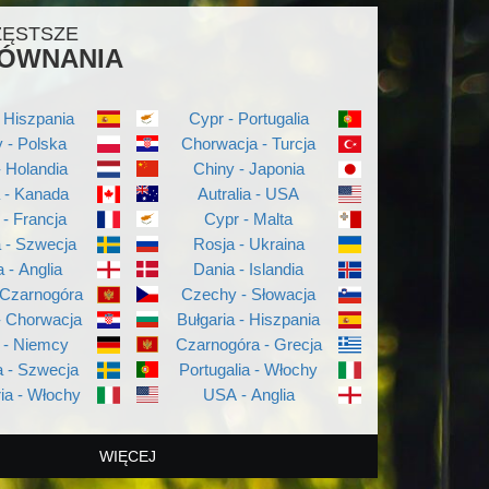
ZĘSTSZE
ÓWNANIA
 Hiszpania
Cypr - Portugalia
 - Polska
Chorwacja - Turcja
- Holandia
Chiny - Japonia
a - Kanada
Autralia - USA
 - Francja
Cypr - Malta
a - Szwecja
Rosja - Ukraina
a - Anglia
Dania - Islandia
 Czarnogóra
Czechy - Słowacja
- Chorwacja
Bułgaria - Hiszpania
 - Niemcy
Czarnogóra - Grecja
 - Szwecja
Portugalia - Włochy
ia - Włochy
USA - Anglia
WIĘCEJ