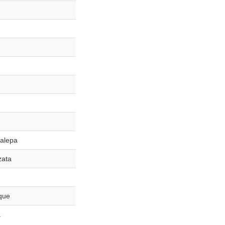
alepa
zata
que
a