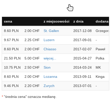
cena
z miejscowości
z dnia
dodana p
8.60 PLN
2.00 CHF
St. Gallen
2017-12-08
Grzegorz
9.67 PLN
2.25 CHF
Luzern
2017-09-01
-
8.60 PLN
2.00 CHF
Chiasso
2017-02-07
Paweł
21.50 PLN
5.00 CHF
więcej...
2015-04-27
Polka
10.75 PLN
2.50 CHF
Sion
2014-03-24
MK
8.60 PLN
2.00 CHF
Lozanna
2013-09-11
Kinga
9.46 PLN
2.20 CHF
Zurych
2013-07-01
-
*
"średnia cena" oznacza medianę.