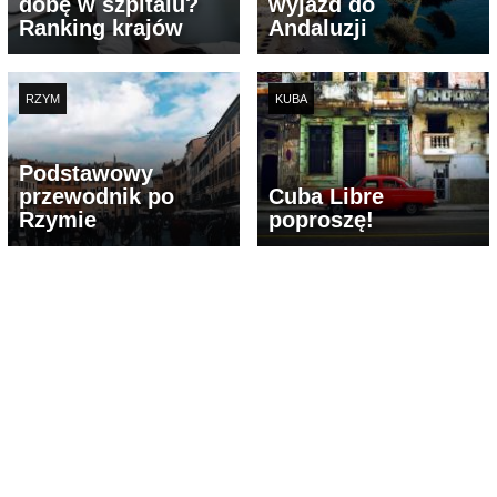
dobę w szpitalu?
wyjazd do
Ranking krajów
Andaluzji
RZYM
KUBA
Podstawowy
przewodnik po
Cuba Libre
Rzymie
poproszę!