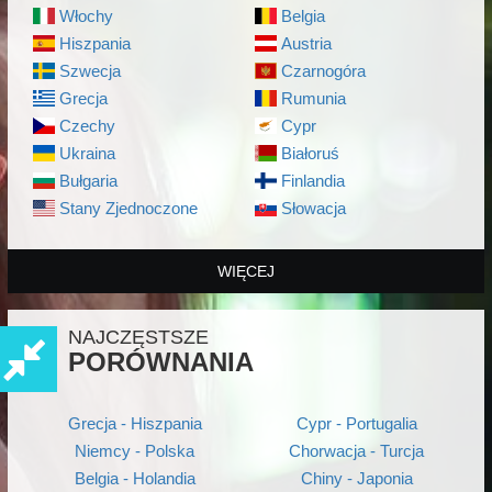
Włochy
Belgia
Hiszpania
Austria
Szwecja
Czarnogóra
Grecja
Rumunia
Czechy
Cypr
Ukraina
Białoruś
Bułgaria
Finlandia
Stany Zjednoczone
Słowacja
WIĘCEJ
NAJCZĘSTSZE
PORÓWNANIA
Grecja - Hiszpania
Cypr - Portugalia
Niemcy - Polska
Chorwacja - Turcja
Belgia - Holandia
Chiny - Japonia