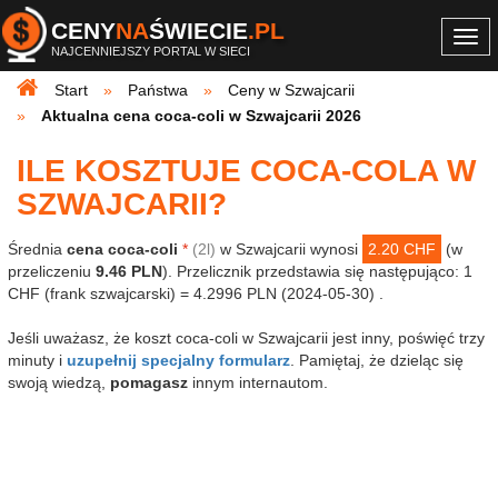
CENY
NA
ŚWIECIE
.PL
Togg
NAJCENNIEJSZY PORTAL W SIECI
navi
Start
Państwa
Ceny w Szwajcarii
Aktualna cena coca-coli w Szwajcarii 2026
ILE KOSZTUJE COCA-COLA W
SZWAJCARII?
Średnia
cena coca-coli
*
(2l)
w Szwajcarii wynosi
2.20 CHF
(w
przeliczeniu
9.46 PLN
). Przelicznik przedstawia się następująco: 1
CHF (frank szwajcarski) = 4.2996 PLN (2024-05-30) .
Jeśli uważasz, że koszt coca-coli w Szwajcarii jest inny, poświęć trzy
minuty i
uzupełnij specjalny formularz
. Pamiętaj, że dzieląc się
swoją wiedzą,
pomagasz
innym internautom.