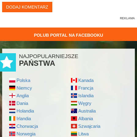
DODAJ KOMENTARZ
POLUB PORTAL NA FACEBOOKU
NAJPOPULARNIEJSZE
PAŃSTWA
Polska
Kanada
Niemcy
Francja
Anglia
Islandia
Dania
Węgry
Holandia
Australia
Irlandia
Albania
Chorwacja
Szwajcaria
Norwegia
Litwa