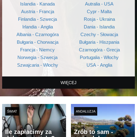
Islandia - Kanada
Autralia - USA
Austria - Francja
Cypr - Malta
Finlandia - Szwecja
Rosja - Ukraina
Irlandia - Anglia
Dania - Islandia
Albania - Czarnogóra
Czechy - Słowacja
Bułgaria - Chorwacja
Bułgaria - Hiszpania
Francja - Niemcy
Czarnogóra - Grecja
Norwegia - Szwecja
Portugalia - Włochy
Szwajcaria - Włochy
USA - Anglia
WIĘCEJ
ŚWIAT
ANDALUZJA
Ile zapłacimy za
Zrób to sam -