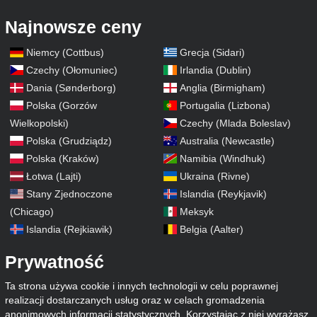
Najnowsze ceny
Niemcy (Cottbus)
Grecja (Sidari)
Czechy (Ołomuniec)
Irlandia (Dublin)
Dania (Sønderborg)
Anglia (Birmigham)
Polska (Gorzów
Portugalia (Lizbona)
Wielkopolski)
Czechy (Mlada Boleslav)
Polska (Grudziądz)
Australia (Newcastle)
Polska (Kraków)
Namibia (Windhuk)
Łotwa (Lajti)
Ukraina (Rivne)
Stany Zjednoczone
Islandia (Reykjavik)
(Chicago)
Meksyk
Islandia (Rejkiawik)
Belgia (Aalter)
Prywatność
Ta strona używa cookie i innych technologii w celu poprawnej
realizacji dostarczanych usług oraz w celach gromadzenia
anonimowych informacji statystycznych. Korzystając z niej wyrażasz