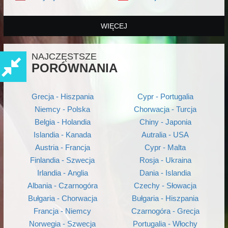
WIĘCEJ
NAJCZĘSTSZE
PORÓWNANIA
Grecja - Hiszpania
Cypr - Portugalia
Niemcy - Polska
Chorwacja - Turcja
Belgia - Holandia
Chiny - Japonia
Islandia - Kanada
Autralia - USA
Austria - Francja
Cypr - Malta
Finlandia - Szwecja
Rosja - Ukraina
Irlandia - Anglia
Dania - Islandia
Albania - Czarnogóra
Czechy - Słowacja
Bułgaria - Chorwacja
Bułgaria - Hiszpania
Francja - Niemcy
Czarnogóra - Grecja
Norwegia - Szwecja
Portugalia - Włochy