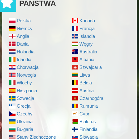
PAŃSTWA
Polska
Kanada
Niemcy
Francja
Anglia
Islandia
Dania
Węgry
Holandia
Australia
Irlandia
Albania
Chorwacja
Szwajcaria
Norwegia
Litwa
Włochy
Belgia
Hiszpania
Austria
Szwecja
Czarnogóra
Grecja
Rumunia
Czechy
Cypr
Ukraina
Białoruś
Bułgaria
Finlandia
Stany Zjednoczone
Słowacja