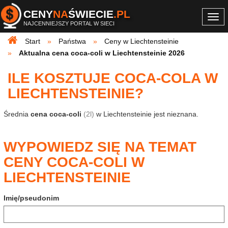
CENY
NA
ŚWIECIE
.PL
Togg
NAJCENNIEJSZY PORTAL W SIECI
navi
Start
Państwa
Ceny w Liechtensteinie
Aktualna cena coca-coli w Liechtensteinie 2026
ILE KOSZTUJE COCA-COLA W
LIECHTENSTEINIE?
Średnia
cena coca-coli
(2l)
w Liechtensteinie jest nieznana.
WYPOWIEDZ SIĘ NA TEMAT
CENY COCA-COLI W
LIECHTENSTEINIE
Imię/pseudonim