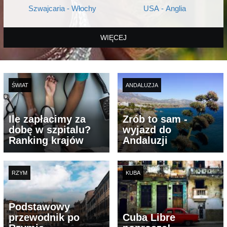
Szwajcaria - Włochy
USA - Anglia
WIĘCEJ
ŚWIAT
ANDALUZJA
Ile zapłacimy za
Zrób to sam -
dobę w szpitalu?
wyjazd do
Ranking krajów
Andaluzji
RZYM
KUBA
Podstawowy
przewodnik po
Cuba Libre