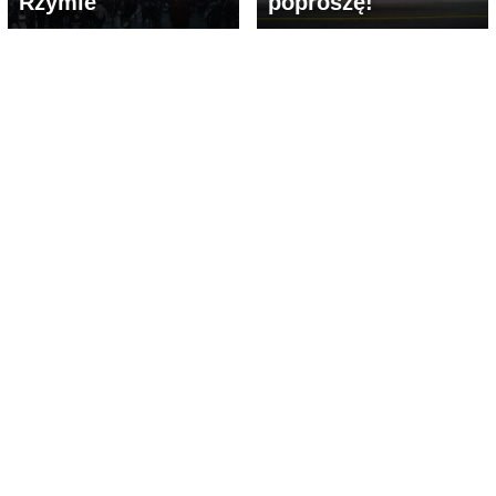
Rzymie
poproszę!