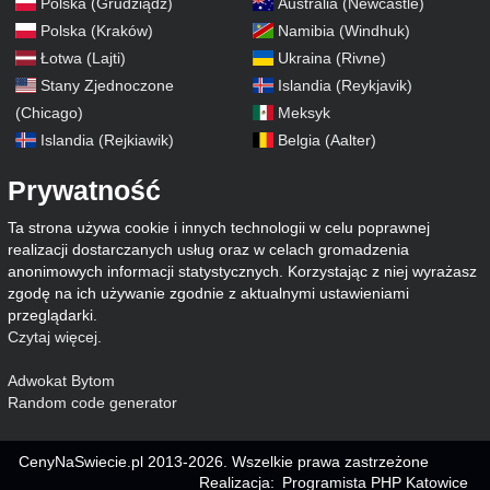
Polska (Grudziądz)
Australia (Newcastle)
Polska (Kraków)
Namibia (Windhuk)
Łotwa (Lajti)
Ukraina (Rivne)
Stany Zjednoczone
Islandia (Reykjavik)
(Chicago)
Meksyk
Islandia (Rejkiawik)
Belgia (Aalter)
Prywatność
Ta strona używa cookie i innych technologii w celu poprawnej
realizacji dostarczanych usług oraz w celach gromadzenia
anonimowych informacji statystycznych. Korzystając z niej wyrażasz
zgodę na ich używanie zgodnie z aktualnymi ustawieniami
przeglądarki.
Czytaj więcej
.
Adwokat Bytom
Random code generator
CenyNaSwiecie.pl 2013-2026. Wszelkie prawa zastrzeżone
Realizacja:
Programista PHP Katowice