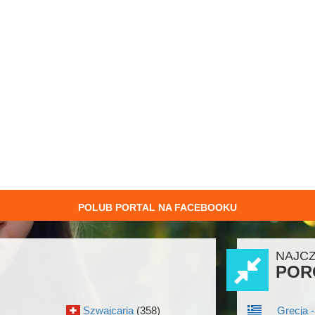
POLUB PORTAL NA FACEBOOKU
NAJC
POR
Szwajcaria
(358)
Grecja -