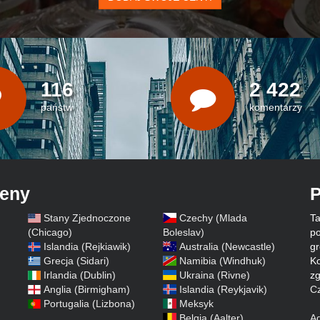
116
2 422
państw
komentarzy
ceny
P
Stany Zjednoczone
Czechy (Mlada
Ta
)
(Chicago)
Boleslav)
po
Islandia (Rejkiawik)
Australia (Newcastle)
gr
Grecja (Sidari)
Namibia (Windhuk)
Ko
Irlandia (Dublin)
Ukraina (Rivne)
zg
Anglia (Birmigham)
Islandia (Reykjavik)
Cz
Portugalia (Lizbona)
Meksyk
Belgia (Aalter)
A