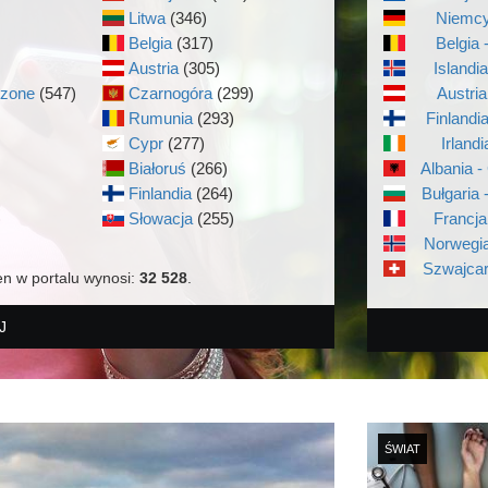
Litwa
(346)
Niemcy
Belgia
(317)
Belgia 
Austria
(305)
Islandi
czone
(547)
Czarnogóra
(299)
Austria
Rumunia
(293)
Finlandi
Cypr
(277)
Irlandi
Białoruś
(266)
Albania -
Finlandia
(264)
Bułgaria 
)
Słowacja
(255)
Francja
Norwegia
Szwajcar
en w portalu wynosi:
32 528
.
J
ŚWIAT