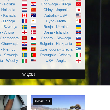
 - Polska
Chorwacja - Turcja
- Holandia
Chiny - Japonia
a - Kanada
Autralia - USA
 - Francja
Cypr - Malta
a - Szwecja
Rosja - Ukraina
a - Anglia
Dania - Islandia
 Czarnogóra
Czechy - Słowacja
- Chorwacja
Bułgaria - Hiszpania
 - Niemcy
Czarnogóra - Grecja
 - Szwecja
Portugalia - Włochy
ia - Włochy
USA - Anglia
WIĘCEJ
ANDALUZJA