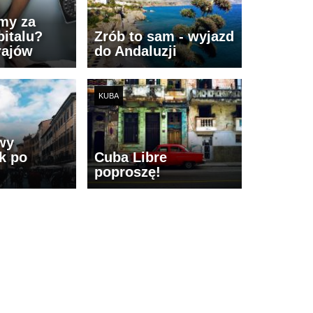
imy za
italu?
Zrób to sam - wyjazd
rajów
do Andaluzji
KUBA
wy
k po
Cuba Libre
poproszę!