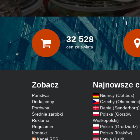
32 528
cen ze świata
Zobacz
Najnowsze 
Państwa
Niemcy (Cottbus)
Dodaj ceny
Czechy (Ołomuniec
Porównaj
Dania (Sønderborg)
Średnie zarobki
Polska (Gorzów
Reklama
Wielkopolski)
Regulamin
Polska (Grudziądz)
Kontakt
Polska (Kraków)
Kanał RSS
Łotwa (Lajti)