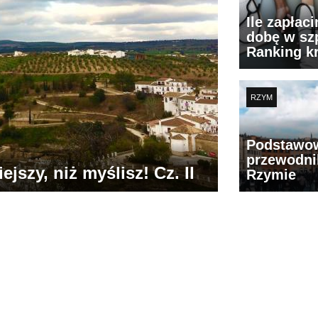
Ile zapłac
dobę w szp
Ranking k
RZYM
Podstawo
przewodni
jszy, niż myślisz! Cz. II
Rzymie