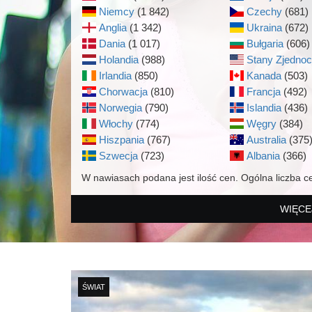
Niemcy
(1 842)
Czechy
(681)
Anglia
(1 342)
Ukraina
(672)
Dania
(1 017)
Bułgaria
(606)
Holandia
(988)
Stany Zjedno
Irlandia
(850)
Kanada
(503)
Chorwacja
(810)
Francja
(492)
Norwegia
(790)
Islandia
(436)
Włochy
(774)
Węgry
(384)
Hiszpania
(767)
Australia
(375
Szwecja
(723)
Albania
(366)
W nawiasach podana jest ilość cen. Ogólna liczba c
WIĘCE
ŚWIAT