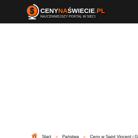
CENY
NA
ŚWIECIE
.PL
NAJCENNIEJSZY PORTAL W SIECI
Start
Państwa
Ceny w Saint Vincent i 