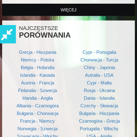
WIĘCEJ
NAJCZĘSTSZE
PORÓWNANIA
Grecja - Hiszpania
Cypr - Portugalia
Niemcy - Polska
Chorwacja - Turcja
Belgia - Holandia
Chiny - Japonia
Islandia - Kanada
Autralia - USA
Austria - Francja
Cypr - Malta
Finlandia - Szwecja
Rosja - Ukraina
Irlandia - Anglia
Dania - Islandia
Albania - Czarnogóra
Czechy - Słowacja
Bułgaria - Chorwacja
Bułgaria - Hiszpania
Francja - Niemcy
Czarnogóra - Grecja
Norwegia - Szwecja
Portugalia - Włochy
Szwajcaria - Włochy
USA - Anglia