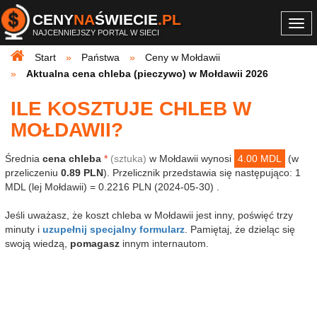
CENY
NA
ŚWIECIE
.PL
Togg
NAJCENNIEJSZY PORTAL W SIECI
navi
Start
Państwa
Ceny w Mołdawii
Aktualna cena chleba (pieczywo) w Mołdawii 2026
ILE KOSZTUJE CHLEB W
MOŁDAWII?
Średnia
cena chleba
*
(sztuka)
w Mołdawii wynosi
4.00 MDL
(w
przeliczeniu
0.89 PLN
). Przelicznik przedstawia się następująco: 1
MDL (lej Mołdawii) = 0.2216 PLN (2024-05-30) .
Jeśli uważasz, że koszt chleba w Mołdawii jest inny, poświęć trzy
minuty i
uzupełnij specjalny formularz
. Pamiętaj, że dzieląc się
swoją wiedzą,
pomagasz
innym internautom.