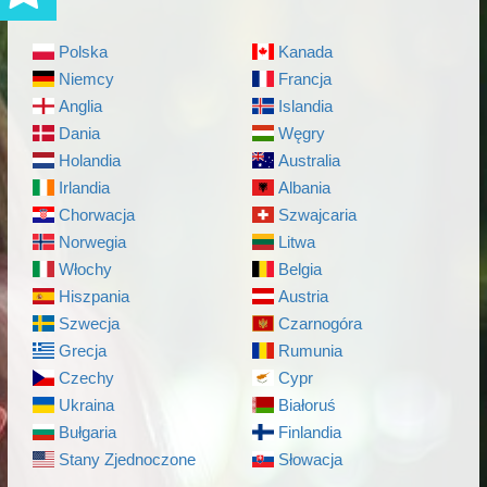
Polska
Kanada
Niemcy
Francja
Anglia
Islandia
Dania
Węgry
Holandia
Australia
Irlandia
Albania
Chorwacja
Szwajcaria
Norwegia
Litwa
Włochy
Belgia
Hiszpania
Austria
Szwecja
Czarnogóra
Grecja
Rumunia
Czechy
Cypr
Ukraina
Białoruś
Bułgaria
Finlandia
Stany Zjednoczone
Słowacja