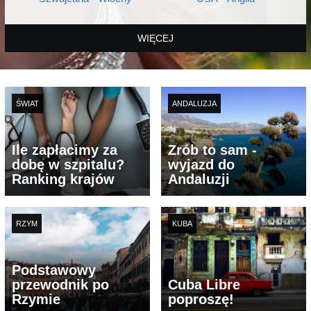
WIĘCEJ
ŚWIAT
ANDALUZJA
Ile zapłacimy za
Zrób to sam -
dobę w szpitalu?
wyjazd do
Ranking krajów
Andaluzji
RZYM
KUBA
Podstawowy
przewodnik po
Cuba Libre
Rzymie
poproszę!