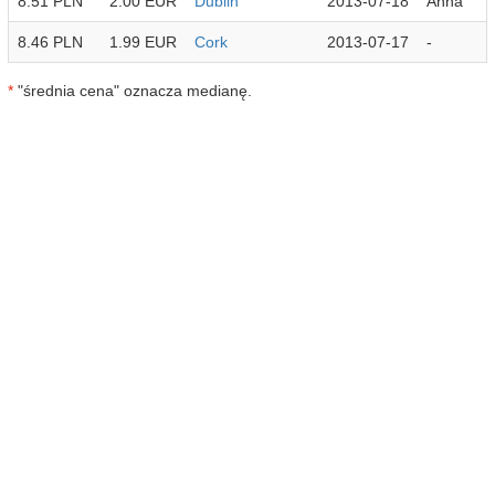
8.51 PLN
2.00 EUR
Dublin
2013-07-18
Anna
8.46 PLN
1.99 EUR
Cork
2013-07-17
-
*
"średnia cena" oznacza medianę.