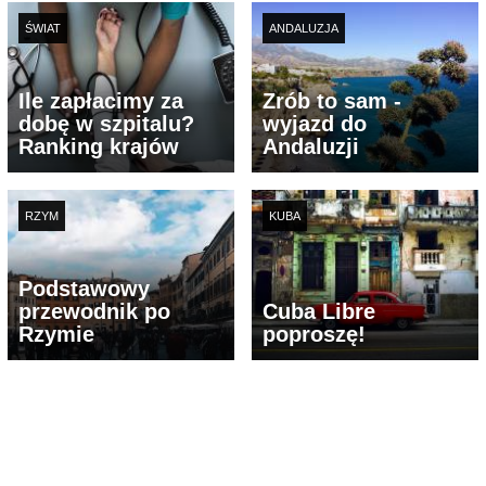
ŚWIAT
ANDALUZJA
Ile zapłacimy za
Zrób to sam -
dobę w szpitalu?
wyjazd do
Ranking krajów
Andaluzji
RZYM
KUBA
Podstawowy
przewodnik po
Cuba Libre
Rzymie
poproszę!