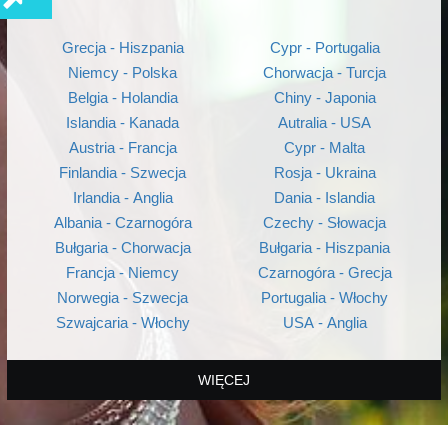
Grecja - Hiszpania
Cypr - Portugalia
Niemcy - Polska
Chorwacja - Turcja
Belgia - Holandia
Chiny - Japonia
Islandia - Kanada
Autralia - USA
Austria - Francja
Cypr - Malta
Finlandia - Szwecja
Rosja - Ukraina
Irlandia - Anglia
Dania - Islandia
Albania - Czarnogóra
Czechy - Słowacja
Bułgaria - Chorwacja
Bułgaria - Hiszpania
Francja - Niemcy
Czarnogóra - Grecja
Norwegia - Szwecja
Portugalia - Włochy
Szwajcaria - Włochy
USA - Anglia
WIĘCEJ