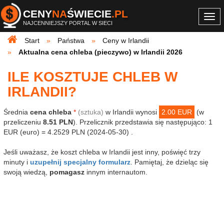
CENY
NA
ŚWIECIE
.PL
Togg
NAJCENNIEJSZY PORTAL W SIECI
navi
Start
Państwa
Ceny w Irlandii
Aktualna cena chleba (pieczywo) w Irlandii 2026
ILE KOSZTUJE CHLEB W
IRLANDII?
Średnia
cena chleba
*
(sztuka)
w Irlandii wynosi
2.00 EUR
(w
przeliczeniu
8.51 PLN
). Przelicznik przedstawia się następująco: 1
EUR (euro) = 4.2529 PLN (2024-05-30) .
Jeśli uważasz, że koszt chleba w Irlandii jest inny, poświęć trzy
minuty i
uzupełnij specjalny formularz
. Pamiętaj, że dzieląc się
swoją wiedzą,
pomagasz
innym internautom.