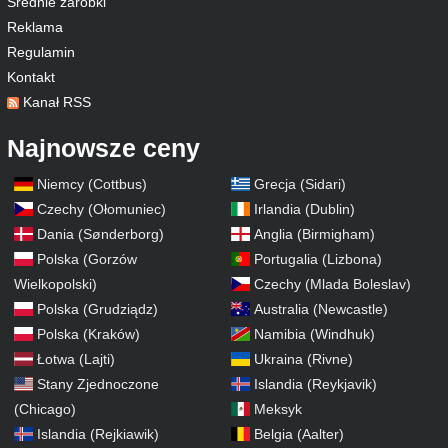
Średnie zarobki
Reklama
Regulamin
Kontakt
Kanał RSS
Najnowsze ceny
Niemcy (Cottbus)
Grecja (Sidari)
Czechy (Ołomuniec)
Irlandia (Dublin)
Dania (Sønderborg)
Anglia (Birmigham)
Polska (Gorzów
Portugalia (Lizbona)
Wielkopolski)
Czechy (Mlada Boleslav)
Polska (Grudziądz)
Australia (Newcastle)
Polska (Kraków)
Namibia (Windhuk)
Łotwa (Lajti)
Ukraina (Rivne)
Stany Zjednoczone
Islandia (Reykjavik)
(Chicago)
Meksyk
Islandia (Rejkiawik)
Belgia (Aalter)