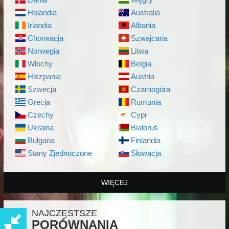
Holandia
Australia
Irlandia
Albania
Chorwacja
Szwajcaria
Norwegia
Litwa
Włochy
Belgia
Hiszpania
Austria
Szwecja
Czarnogóra
Grecja
Rumunia
Czechy
Cypr
Ukraina
Białoruś
Bułgaria
Finlandia
Stany Zjednoczone
Słowacja
WIĘCEJ
NAJCZĘSTSZE
PORÓWNANIA