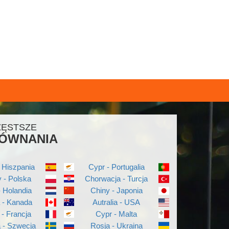
ZĘSTSZE
ÓWNANIA
 Hiszpania
Cypr - Portugalia
 - Polska
Chorwacja - Turcja
- Holandia
Chiny - Japonia
a - Kanada
Autralia - USA
 - Francja
Cypr - Malta
a - Szwecja
Rosja - Ukraina