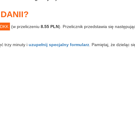
DANII?
 DKK
(w przeliczeniu
8.55 PLN
). Przelicznik przedstawia się następuj
ęć trzy minuty i
uzupełnij specjalny formularz
. Pamiętaj, że dzieląc s