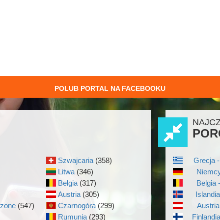
POLUB PORTAL NA FACEBOOKU
NAJC
POR
Szwajcaria
(358)
Grecja -
Litwa
(346)
Niemcy
Belgia
(317)
Belgia 
Austria
(305)
Islandi
czone
(547)
Czarnogóra
(299)
Austria
Rumunia
(293)
Finlandi