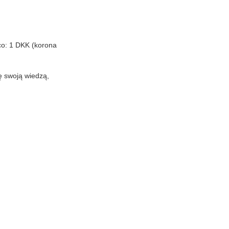
ąco: 1 DKK (korona
ię swoją wiedzą,