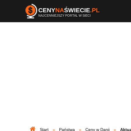
CENY
NA
ŚWIECIE
.PL
NAJCENNIEJSZY PORTAL W SIECI
Start
Państwa
Ceny w Danii
Aktua