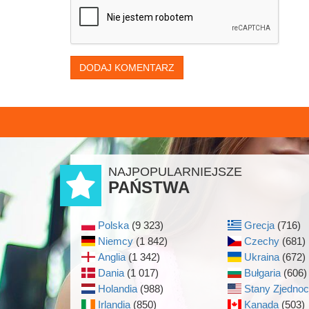
DODAJ KOMENTARZ
NAJPOPULARNIEJSZE
PAŃSTWA
Polska
(9 323)
Grecja
(716)
Niemcy
(1 842)
Czechy
(681)
Anglia
(1 342)
Ukraina
(672)
Dania
(1 017)
Bułgaria
(606)
Holandia
(988)
Stany Zjedno
Irlandia
(850)
Kanada
(503)