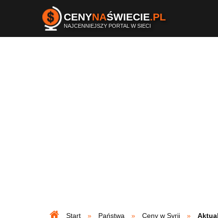
CENY
NA
ŚWIECIE
.PL
NAJCENNIEJSZY PORTAL W SIECI
Start
Państwa
Ceny w Syrii
Aktua