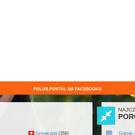
POLUB PORTAL NA FACEBOOKU
NAJC
POR
Szwajcaria
(358)
Grecja -