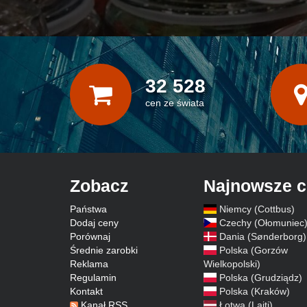
32 528
cen ze świata
Zobacz
Najnowsze 
Państwa
Niemcy (Cottbus)
Dodaj ceny
Czechy (Ołomuniec
Porównaj
Dania (Sønderborg)
Średnie zarobki
Polska (Gorzów
Reklama
Wielkopolski)
Regulamin
Polska (Grudziądz)
Kontakt
Polska (Kraków)
Kanał RSS
Łotwa (Lajti)