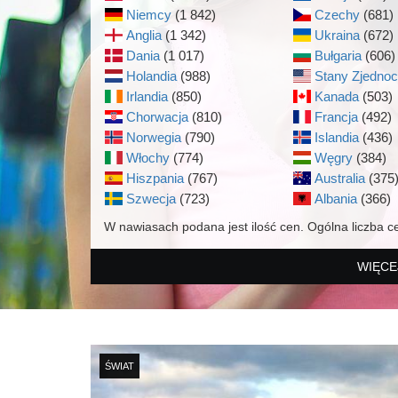
Niemcy
(1 842)
Czechy
(681)
Anglia
(1 342)
Ukraina
(672)
Dania
(1 017)
Bułgaria
(606)
Holandia
(988)
Stany Zjedno
Irlandia
(850)
Kanada
(503)
Chorwacja
(810)
Francja
(492)
Norwegia
(790)
Islandia
(436)
Włochy
(774)
Węgry
(384)
Hiszpania
(767)
Australia
(375
Szwecja
(723)
Albania
(366)
W nawiasach podana jest ilość cen. Ogólna liczba c
WIĘCE
ŚWIAT