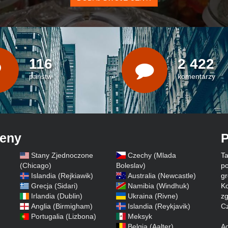
116
2 422
państw
komentarzy
ceny
P
Stany Zjednoczone
Czechy (Mlada
Ta
)
(Chicago)
Boleslav)
po
Islandia (Rejkiawik)
Australia (Newcastle)
gr
Grecja (Sidari)
Namibia (Windhuk)
Ko
Irlandia (Dublin)
Ukraina (Rivne)
zg
Anglia (Birmigham)
Islandia (Reykjavik)
Cz
Portugalia (Lizbona)
Meksyk
Belgia (Aalter)
A