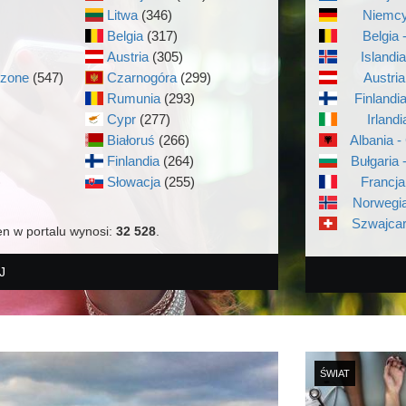
Litwa
(346)
Niemcy
Belgia
(317)
Belgia 
Austria
(305)
Islandi
czone
(547)
Czarnogóra
(299)
Austria
Rumunia
(293)
Finlandi
Cypr
(277)
Irlandi
Białoruś
(266)
Albania -
Finlandia
(264)
Bułgaria 
)
Słowacja
(255)
Francja
Norwegia
Szwajcar
en w portalu wynosi:
32 528
.
J
ŚWIAT