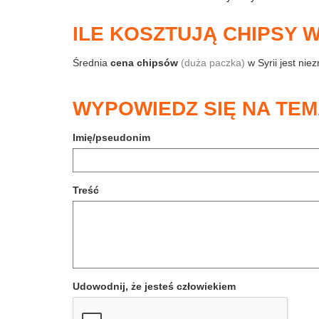
ILE KOSZTUJĄ CHIPSY W
Średnia
cena chipsów
(duża paczka)
w Syrii jest nie
WYPOWIEDZ SIĘ NA TEM
Imię/pseudonim
Treść
Udowodnij, że jesteś człowiekiem