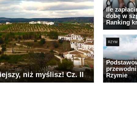
Ile zapłac
dobę w szp
Ranking k
RZYM
Podstawo
przewodni
jszy, niż myślisz! Cz. II
Rzymie