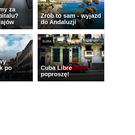
imy za
italu?
Zrób to sam - wyjazd
rajów
do Andaluzji
KUBA
wy
k po
Cuba Libre
poproszę!