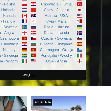
 - Polska
Chorwacja - Turcja
- Holandia
Chiny - Japonia
a - Kanada
Autralia - USA
 - Francja
Cypr - Malta
a - Szwecja
Rosja - Ukraina
a - Anglia
Dania - Islandia
 Czarnogóra
Czechy - Słowacja
- Chorwacja
Bułgaria - Hiszpania
 - Niemcy
Czarnogóra - Grecja
 - Szwecja
Portugalia - Włochy
ia - Włochy
USA - Anglia
WIĘCEJ
ANDALUZJA