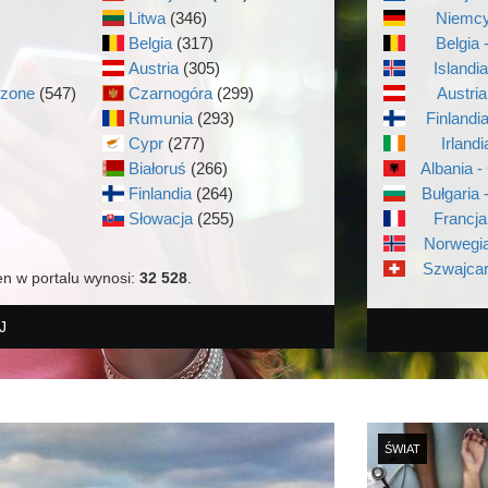
Litwa
(346)
Niemcy
Belgia
(317)
Belgia 
Austria
(305)
Islandi
czone
(547)
Czarnogóra
(299)
Austria
Rumunia
(293)
Finlandi
Cypr
(277)
Irlandi
Białoruś
(266)
Albania -
Finlandia
(264)
Bułgaria 
)
Słowacja
(255)
Francja
Norwegia
Szwajcar
en w portalu wynosi:
32 528
.
J
ŚWIAT