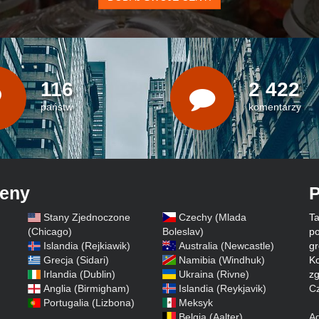
116
2 422
państw
komentarzy
ceny
P
Stany Zjednoczone
Czechy (Mlada
Ta
)
(Chicago)
Boleslav)
po
Islandia (Rejkiawik)
Australia (Newcastle)
gr
Grecja (Sidari)
Namibia (Windhuk)
Ko
Irlandia (Dublin)
Ukraina (Rivne)
zg
Anglia (Birmigham)
Islandia (Reykjavik)
Cz
Portugalia (Lizbona)
Meksyk
Belgia (Aalter)
A