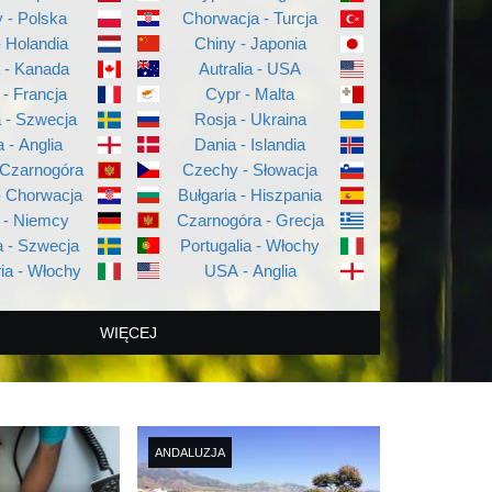
 - Polska
Chorwacja - Turcja
- Holandia
Chiny - Japonia
a - Kanada
Autralia - USA
 - Francja
Cypr - Malta
a - Szwecja
Rosja - Ukraina
a - Anglia
Dania - Islandia
 Czarnogóra
Czechy - Słowacja
- Chorwacja
Bułgaria - Hiszpania
 - Niemcy
Czarnogóra - Grecja
 - Szwecja
Portugalia - Włochy
ia - Włochy
USA - Anglia
WIĘCEJ
ANDALUZJA