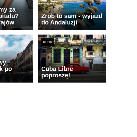
imy za
italu?
Zrób to sam - wyjazd
rajów
do Andaluzji
KUBA
wy
k po
Cuba Libre
poproszę!