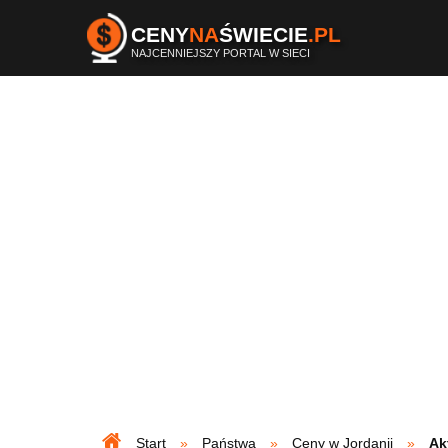
CENY
NA
ŚWIECIE
.PL
NAJCENNIEJSZY PORTAL W SIECI
Start
Państwa
Ceny w Jordanii
Ak