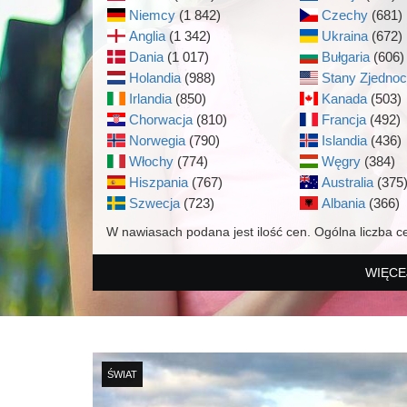
Niemcy
(1 842)
Czechy
(681)
Anglia
(1 342)
Ukraina
(672)
Dania
(1 017)
Bułgaria
(606)
Holandia
(988)
Stany Zjedno
Irlandia
(850)
Kanada
(503)
Chorwacja
(810)
Francja
(492)
Norwegia
(790)
Islandia
(436)
Włochy
(774)
Węgry
(384)
Hiszpania
(767)
Australia
(375
Szwecja
(723)
Albania
(366)
W nawiasach podana jest ilość cen. Ogólna liczba c
WIĘCE
ŚWIAT