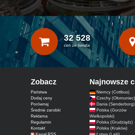
32 528
cen ze świata
Zobacz
Najnowsze 
Państwa
Niemcy (Cottbus)
Dodaj ceny
Czechy (Ołomuniec
Porównaj
Dania (Sønderborg)
Średnie zarobki
Polska (Gorzów
Reklama
Wielkopolski)
Regulamin
Polska (Grudziądz)
Kontakt
Polska (Kraków)
Kanał RSS
Łotwa (Lajti)