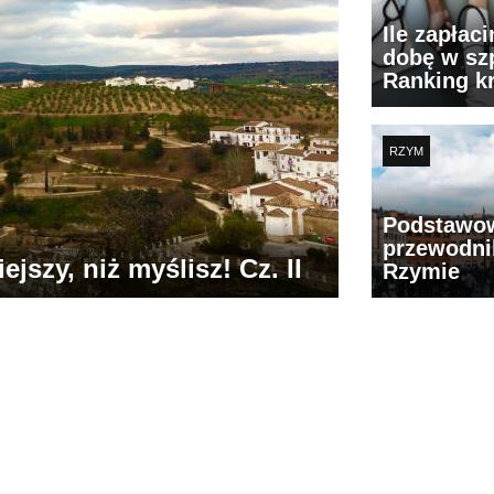
Ile zapłac
dobę w szp
Ranking k
RZYM
Podstawo
przewodni
jszy, niż myślisz! Cz. II
Rzymie