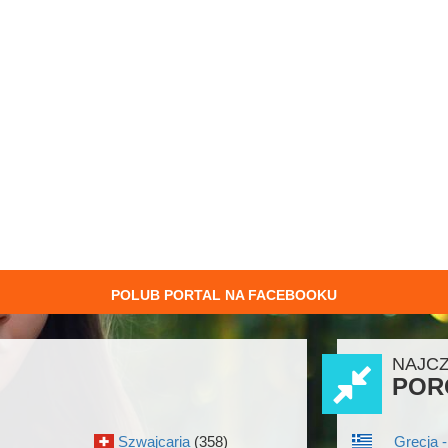
POLUB PORTAL NA FACEBOOKU
NAJC
POR
Szwajcaria
(358)
Grecja -