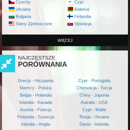
Czechy
Cypr
Ukraina
Białoruś
Bułgaria
Finlandia
Stany Zjednoczone
Słowacja
WIĘCEJ
NAJCZĘSTSZE
PORÓWNANIA
Grecja - Hiszpania
Cypr - Portugalia
Niemcy - Polska
Chorwacja - Turcja
Belgia - Holandia
Chiny - Japonia
Islandia - Kanada
Autralia - USA
Austria - Francja
Cypr - Malta
Finlandia - Szwecja
Rosja - Ukraina
Irlandia - Anglia
Dania - Islandia