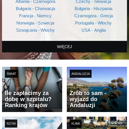
Albania - Czarnogóra
Czechy - Słowacja
Bułgaria - Chorwacja
Bułgaria - Hiszpania
Francja - Niemcy
Czarnogóra - Grecja
Norwegia - Szwecja
Portugalia - Włochy
Szwajcaria - Włochy
USA - Anglia
WIĘCEJ
ŚWIAT
ANDALUZJA
Ile zapłacimy za
Zrób to sam -
dobę w szpitalu?
wyjazd do
Ranking krajów
Andaluzji
RZYM
KUBA