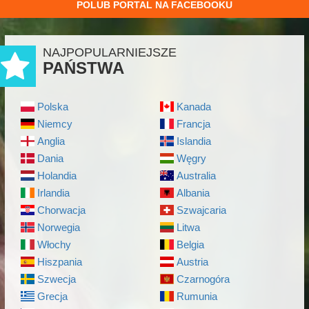
POLUB PORTAL NA FACEBOOKU
NAJPOPULARNIEJSZE
PAŃSTWA
Polska
Kanada
Niemcy
Francja
Anglia
Islandia
Dania
Węgry
Holandia
Australia
Irlandia
Albania
Chorwacja
Szwajcaria
Norwegia
Litwa
Włochy
Belgia
Hiszpania
Austria
Szwecja
Czarnogóra
Grecja
Rumunia