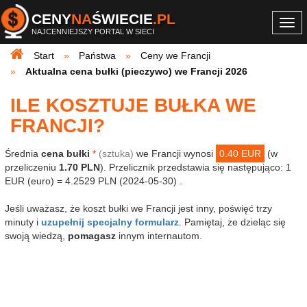
CENY
NA
ŚWIECIE
.PL
Togg
NAJCENNIEJSZY PORTAL W SIECI
navi
Start
Państwa
Ceny we Francji
Aktualna cena bułki (pieczywo) we Francji 2026
ILE KOSZTUJE BUŁKA WE
FRANCJI?
Średnia
cena bułki
*
(sztuka)
we Francji wynosi
0.40 EUR
(w
przeliczeniu
1.70 PLN
). Przelicznik przedstawia się następująco: 1
EUR (euro) = 4.2529 PLN (2024-05-30) .
Jeśli uważasz, że koszt bułki we Francji jest inny, poświęć trzy
minuty i
uzupełnij specjalny formularz
. Pamiętaj, że dzieląc się
swoją wiedzą,
pomagasz
innym internautom.