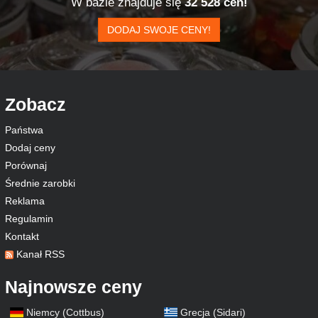
W bazie znajduje się
32 528 cen!
DODAJ SWOJE CENY!
Zobacz
Państwa
Dodaj ceny
Porównaj
Średnie zarobki
Reklama
Regulamin
Kontakt
Kanał RSS
Najnowsze ceny
Niemcy (Cottbus)
Grecja (Sidari)