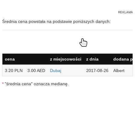
Średnia cena powstała na podstawie poniższych danych:
cena
z miejscowości
z dnia
dodana pr
3.20 PLN
3.00 AED
Dubaj
2017-08-26
Albert
*
"średnia cena" oznacza medianę.