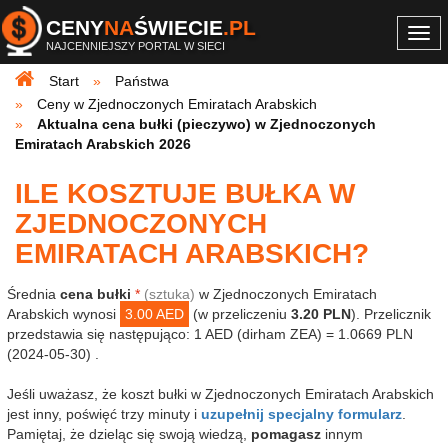
CENY
NA
ŚWIECIE
.PL
Togg
NAJCENNIEJSZY PORTAL W SIECI
navi
Start
Państwa
Ceny w Zjednoczonych Emiratach Arabskich
Aktualna cena bułki (pieczywo) w Zjednoczonych
Emiratach Arabskich 2026
ILE KOSZTUJE BUŁKA W
ZJEDNOCZONYCH
EMIRATACH ARABSKICH?
Średnia
cena bułki
*
(sztuka)
w Zjednoczonych Emiratach
Arabskich wynosi
3.00 AED
(w przeliczeniu
3.20 PLN
). Przelicznik
przedstawia się następująco: 1 AED (dirham ZEA) = 1.0669 PLN
(2024-05-30) .
Jeśli uważasz, że koszt bułki w Zjednoczonych Emiratach Arabskich
jest inny, poświęć trzy minuty i
uzupełnij specjalny formularz
.
Pamiętaj, że dzieląc się swoją wiedzą,
pomagasz
innym