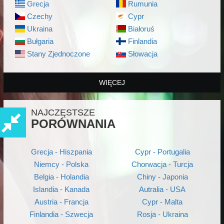
Grecja
Rumunia
Czechy
Cypr
Ukraina
Białoruś
Bułgaria
Finlandia
Stany Zjednoczone
Słowacja
WIĘCEJ
NAJCZĘSTSZE
PORÓWNANIA
Grecja - Hiszpania
Cypr - Portugalia
Niemcy - Polska
Chorwacja - Turcja
Belgia - Holandia
Chiny - Japonia
Islandia - Kanada
Autralia - USA
Austria - Francja
Cypr - Malta
Finlandia - Szwecja
Rosja - Ukraina