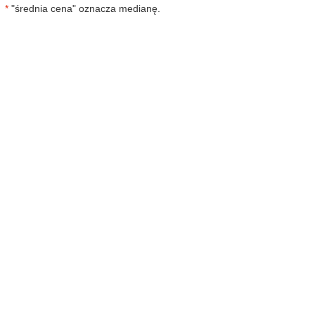
*
"średnia cena" oznacza medianę.