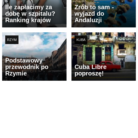
Ile zapłacimy za
Zrób to sam -
dobę w szpitalu?
wyjazd do
Ranking krajów
Andaluzji
RZYM
KUBA
Podstawowy
przewodnik po
Cuba Libre
Rzymie
poproszę!