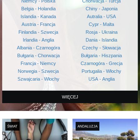
Niemcy - Polska
Chorwacja - Turcja
Belgia - Holandia
Chiny - Japonia
Islandia - Kanada
Autralia - USA
Austria - Francja
Cypr - Malta
Finlandia - Szwecja
Rosja - Ukraina
Irlandia - Anglia
Dania - Islandia
Albania - Czarnogóra
Czechy - Słowacja
Bułgaria - Chorwacja
Bułgaria - Hiszpania
Francja - Niemcy
Czarnogóra - Grecja
Norwegia - Szwecja
Portugalia - Włochy
Szwajcaria - Włochy
USA - Anglia
WIĘCEJ
ŚWIAT
ANDALUZJA