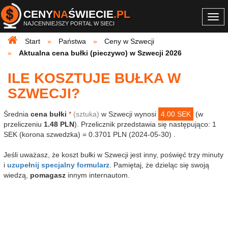
CENY
NA
ŚWIECIE
.PL
Togg
NAJCENNIEJSZY PORTAL W SIECI
navi
Start
Państwa
Ceny w Szwecji
Aktualna cena bułki (pieczywo) w Szwecji 2026
ILE KOSZTUJE BUŁKA W
SZWECJI?
Średnia
cena bułki
*
(sztuka)
w Szwecji wynosi
4.00 SEK
(w
przeliczeniu
1.48 PLN
). Przelicznik przedstawia się następująco: 1
SEK (korona szwedzka) = 0.3701 PLN (2024-05-30) .
Jeśli uważasz, że koszt bułki w Szwecji jest inny, poświęć trzy minuty
i
uzupełnij specjalny formularz
. Pamiętaj, że dzieląc się swoją
wiedzą,
pomagasz
innym internautom.