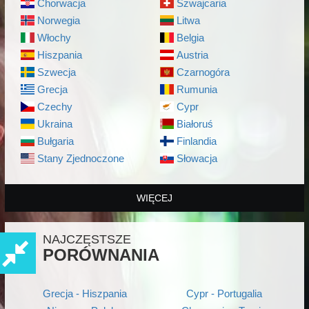
Chorwacja
Szwajcaria
Norwegia
Litwa
Włochy
Belgia
Hiszpania
Austria
Szwecja
Czarnogóra
Grecja
Rumunia
Czechy
Cypr
Ukraina
Białoruś
Bułgaria
Finlandia
Stany Zjednoczone
Słowacja
WIĘCEJ
NAJCZĘSTSZE
PORÓWNANIA
Grecja - Hiszpania
Cypr - Portugalia