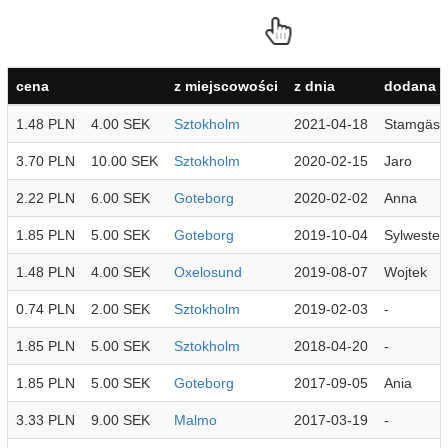
cena
z miejscowości
z dnia
dodana p
1.48 PLN
4.00 SEK
Sztokholm
2021-04-18
Stamgäst
3.70 PLN
10.00 SEK
Sztokholm
2020-02-15
Jaro
2.22 PLN
6.00 SEK
Goteborg
2020-02-02
Anna
1.85 PLN
5.00 SEK
Goteborg
2019-10-04
Sylwester
1.48 PLN
4.00 SEK
Oxelosund
2019-08-07
Wojtek
0.74 PLN
2.00 SEK
Sztokholm
2019-02-03
-
1.85 PLN
5.00 SEK
Sztokholm
2018-04-20
-
1.85 PLN
5.00 SEK
Goteborg
2017-09-05
Ania
3.33 PLN
9.00 SEK
Malmo
2017-03-19
-