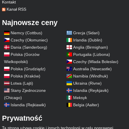
Kontakt
Kanał RSS
Najnowsze ceny
Niemcy (Cottbus)
Grecja (Sidari)
Czechy (Ołomuniec)
Irlandia (Dublin)
Dania (Sønderborg)
Anglia (Birmigham)
Polska (Gorzów
Portugalia (Lizbona)
Wielkopolski)
Czechy (Mlada Boleslav)
Polska (Grudziądz)
Australia (Newcastle)
Polska (Kraków)
Namibia (Windhuk)
Łotwa (Lajti)
Ukraina (Rivne)
Stany Zjednoczone
Islandia (Reykjavik)
(Chicago)
Meksyk
Islandia (Rejkiawik)
Belgia (Aalter)
Prywatność
Ta strona używa cookie i innych technologii w celu poprawnej