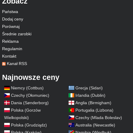
Zobacz
Państwa
Dodaj ceny
Porównaj
Średnie zarobki
Reklama
Regulamin
Kontakt
Kanał RSS
Najnowsze ceny
Niemcy (Cottbus)
Grecja (Sidari)
Czechy (Ołomuniec)
Irlandia (Dublin)
Dania (Sønderborg)
Anglia (Birmigham)
Polska (Gorzów
Portugalia (Lizbona)
Wielkopolski)
Czechy (Mlada Boleslav)
Polska (Grudziądz)
Australia (Newcastle)
Polska (Kraków)
Namibia (Windhuk)