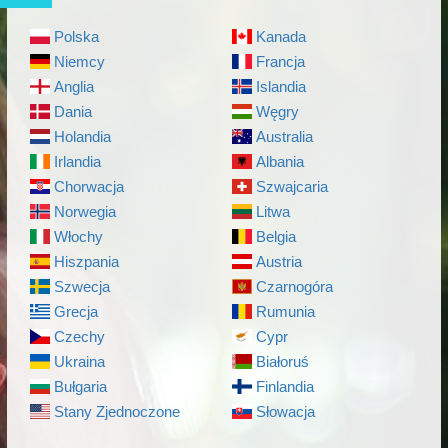
Polska
Kanada
Niemcy
Francja
Anglia
Islandia
Dania
Węgry
Holandia
Australia
Irlandia
Albania
Chorwacja
Szwajcaria
Norwegia
Litwa
Włochy
Belgia
Hiszpania
Austria
Szwecja
Czarnogóra
Grecja
Rumunia
Czechy
Cypr
Ukraina
Białoruś
Bułgaria
Finlandia
Stany Zjednoczone
Słowacja