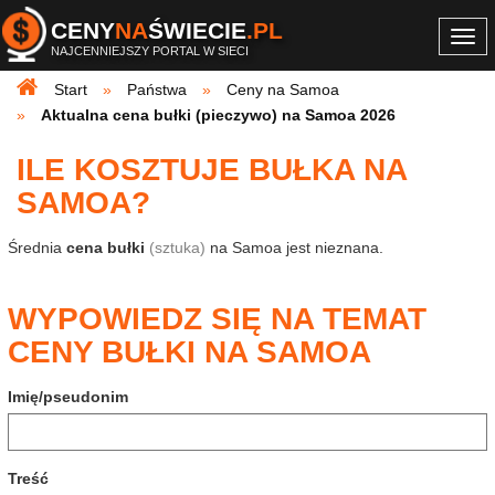
CENY
NA
ŚWIECIE
.PL
Togg
NAJCENNIEJSZY PORTAL W SIECI
navi
Start
Państwa
Ceny na Samoa
Aktualna cena bułki (pieczywo) na Samoa 2026
ILE KOSZTUJE BUŁKA NA
SAMOA?
Średnia
cena bułki
(sztuka)
na Samoa jest nieznana.
WYPOWIEDZ SIĘ NA TEMAT
CENY BUŁKI NA SAMOA
Imię/pseudonim
Treść