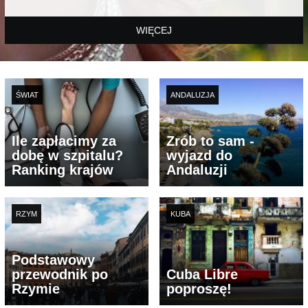
WIĘCEJ
ŚWIAT
ANDALUZJA
Ile zapłacimy za
Zrób to sam -
dobę w szpitalu?
wyjazd do
Ranking krajów
Andaluzji
RZYM
KUBA
Podstawowy
przewodnik po
Cuba Libre
Rzymie
poproszę!