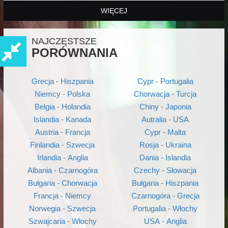
WIĘCEJ
NAJCZĘSTSZE
PORÓWNANIA
Grecja - Hiszpania
Cypr - Portugalia
Niemcy - Polska
Chorwacja - Turcja
Belgia - Holandia
Chiny - Japonia
Islandia - Kanada
Autralia - USA
Austria - Francja
Cypr - Malta
Finlandia - Szwecja
Rosja - Ukraina
Irlandia - Anglia
Dania - Islandia
Albania - Czarnogóra
Czechy - Słowacja
Bułgaria - Chorwacja
Bułgaria - Hiszpania
Francja - Niemcy
Czarnogóra - Grecja
Norwegia - Szwecja
Portugalia - Włochy
Szwajcaria - Włochy
USA - Anglia