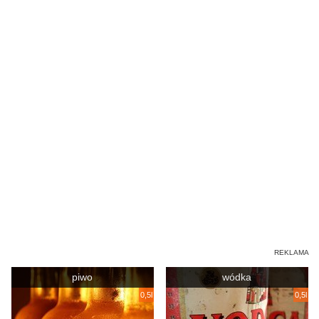
piwo
wódka
0,5l
0,5l