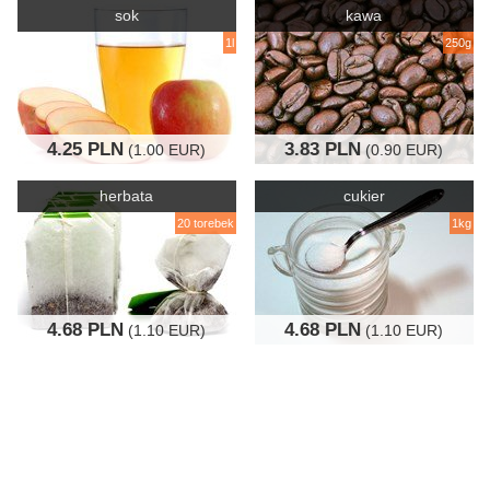
sok
kawa
1l
250g
4.25 PLN
3.83 PLN
(1.00 EUR)
(0.90 EUR)
herbata
cukier
20 torebek
1kg
4.68 PLN
4.68 PLN
(1.10 EUR)
(1.10 EUR)