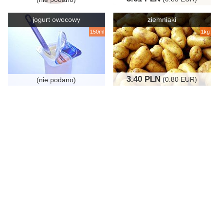
jogurt owocowy
ziemniaki
150ml
1kg
3.40 PLN
(0.80 EUR)
(nie podano)