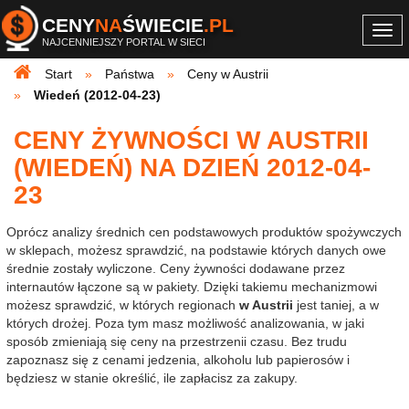
CENY
NA
ŚWIECIE
.PL
Togg
NAJCENNIEJSZY PORTAL W SIECI
navi
Start
Państwa
Ceny w Austrii
Wiedeń (2012-04-23)
CENY ŻYWNOŚCI W AUSTRII
(WIEDEŃ) NA DZIEŃ 2012-04-
23
Oprócz analizy średnich cen podstawowych produktów spożywczych
w sklepach, możesz sprawdzić, na podstawie których danych owe
średnie zostały wyliczone. Ceny żywności dodawane przez
internautów łączone są w pakiety. Dzięki takiemu mechanizmowi
możesz sprawdzić, w których regionach
w Austrii
jest taniej, a w
których drożej. Poza tym masz możliwość analizowania, w jaki
sposób zmieniają się ceny na przestrzenii czasu. Bez trudu
zapoznasz się z cenami jedzenia, alkoholu lub papierosów i
będziesz w stanie określić, ile zapłacisz za zakupy.