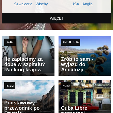
Szwajcaria - Włochy
USA - Anglia
WIĘCEJ
ŚWIAT
ANDALUZJA
Ile zapłacimy za
Zrób to sam -
dobę w szpitalu?
wyjazd do
Ranking krajów
Andaluzji
RZYM
KUBA
Podstawowy
przewodnik po
Cuba Libre