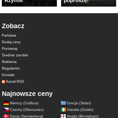
Rzymie
poproszę!
Zobacz
Państwa
Dodaj ceny
Porównaj
Średnie zarobki
Reklama
Regulamin
Kontakt
Kanał RSS
Najnowsze ceny
Niemcy (Cottbus)
Grecja (Sidari)
Czechy (Ołomuniec)
Irlandia (Dublin)
Dania (Sønderborg)
Anglia (Birmigham)