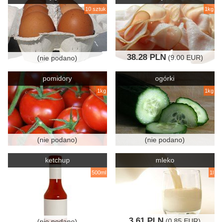
10 sztuk
1kg
38.28 PLN
(9.00 EUR)
(nie podano)
pomidory
ogórki
1kg
1kg
(nie podano)
(nie podano)
ketchup
mleko
500ml
1l
3.61 PLN
(0.85 EUR)
(nie podano)