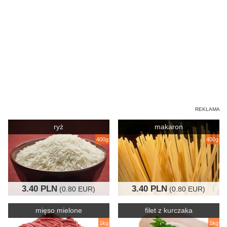
ryż
makaron
400g
400g
3.40 PLN
3.40 PLN
(0.80 EUR)
(0.80 EUR)
mięso mielone
filet z kurczaka
1kg
1kg