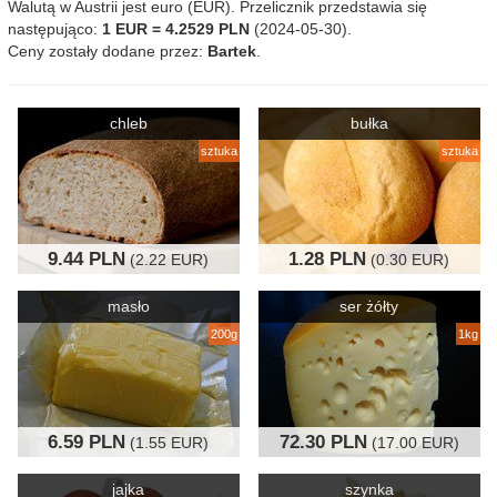
Walutą w Austrii jest euro (EUR). Przelicznik przedstawia się
następująco:
1 EUR = 4.2529 PLN
(2024-05-30).
Ceny zostały dodane przez:
Bartek
.
chleb
bułka
sztuka
sztuka
9.44 PLN
1.28 PLN
(2.22 EUR)
(0.30 EUR)
masło
ser żółty
200g
1kg
6.59 PLN
72.30 PLN
(1.55 EUR)
(17.00 EUR)
jajka
szynka