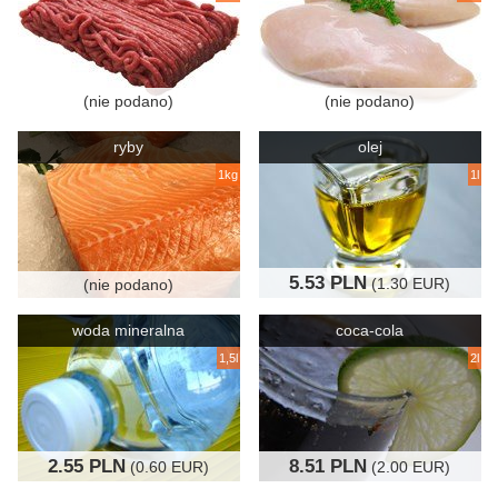
(nie podano)
(nie podano)
ryby
olej
1kg
1l
5.53 PLN
(1.30 EUR)
(nie podano)
woda mineralna
coca-cola
1,5l
2l
2.55 PLN
8.51 PLN
(0.60 EUR)
(2.00 EUR)