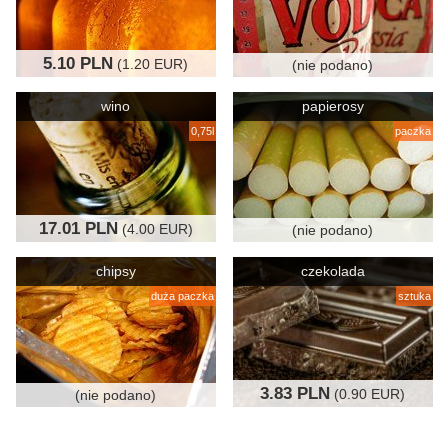
5.10 PLN
(1.20 EUR)
(nie podano)
wino
papierosy
0,75l
paczka
17.01 PLN
(4.00 EUR)
(nie podano)
chipsy
czekolada
duża paczka
sztuka
3.83 PLN
(0.90 EUR)
(nie podano)