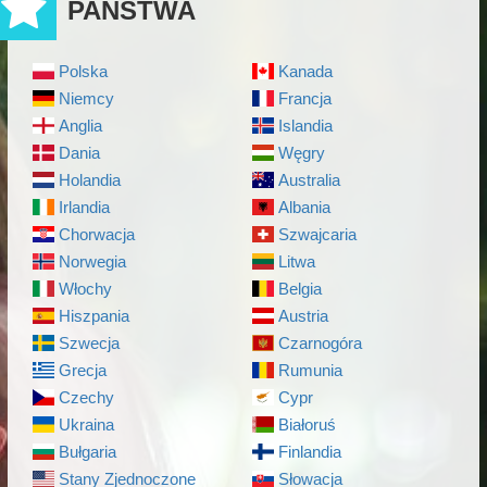
PAŃSTWA
Polska
Kanada
Niemcy
Francja
Anglia
Islandia
Dania
Węgry
Holandia
Australia
Irlandia
Albania
Chorwacja
Szwajcaria
Norwegia
Litwa
Włochy
Belgia
Hiszpania
Austria
Szwecja
Czarnogóra
Grecja
Rumunia
Czechy
Cypr
Ukraina
Białoruś
Bułgaria
Finlandia
Stany Zjednoczone
Słowacja