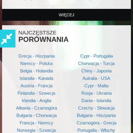
WIĘCEJ
NAJCZĘSTSZE
PORÓWNANIA
Grecja - Hiszpania
Cypr - Portugalia
Niemcy - Polska
Chorwacja - Turcja
Belgia - Holandia
Chiny - Japonia
Islandia - Kanada
Autralia - USA
Austria - Francja
Cypr - Malta
Finlandia - Szwecja
Rosja - Ukraina
Irlandia - Anglia
Dania - Islandia
Albania - Czarnogóra
Czechy - Słowacja
Bułgaria - Chorwacja
Bułgaria - Hiszpania
Francja - Niemcy
Czarnogóra - Grecja
Norwegia - Szwecja
Portugalia - Włochy