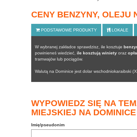
CENY BENZYNY, OLEJU
PODSTAWOWE
PRODUKTY
LOKALE
W wybranej zakładce sprawdzisz, ile kosztuje
benzyn
powinieneś wiedzieć,
ile kosztują winiety
oraz
opła
tramwajów lub pociągów.
Walutą na Dominice jest dolar wschodnio­karaibski (
WYPOWIEDZ SIĘ NA TEM
MIEJSKIEJ NA DOMINICE
Imię/pseudonim