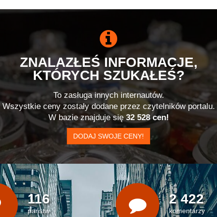
ZNALAZŁEŚ INFORMACJE,
KTÓRYCH SZUKAŁEŚ?
To zasługa innych internautów.
Wszystkie ceny zostały dodane przez czytelników portalu.
W bazie znajduje się
32 528 cen!
DODAJ SWOJE CENY!
116
2 422
państw
komentarzy