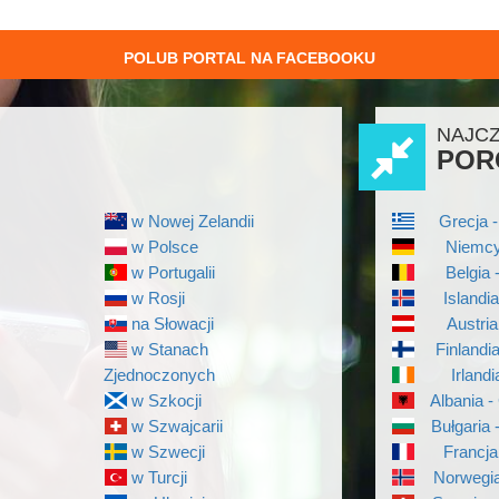
POLUB PORTAL NA FACEBOOKU
NAJC
POR
w Nowej Zelandii
Grecja -
w Polsce
Niemcy
w Portugalii
Belgia 
w Rosji
Islandi
na Słowacji
Austria
w Stanach
Finlandi
Zjednoczonych
Irlandi
w Szkocji
Albania -
w Szwajcarii
Bułgaria 
w Szwecji
Francja
w Turcji
Norwegia