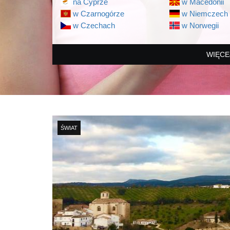
na Cyprze
w Macedonii
w Czarnogórze
w Niemczech
w Czechach
w Norwegii
WIĘCE
ŚWIAT