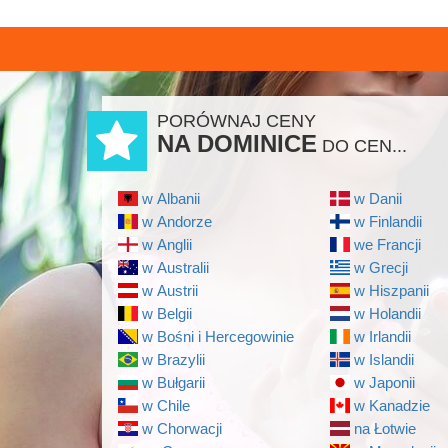
PORÓWNAJ CENY
NA DOMINICE
DO CEN...
w Albanii
w Danii
w Andorze
w Finlandii
w Anglii
we Francji
w Australii
w Grecji
w Austrii
w Hiszpanii
w Belgii
w Holandii
w Bośni i Hercegowinie
w Irlandii
w Brazylii
w Islandii
w Bułgarii
w Japonii
w Chile
w Kanadzie
w Chorwacji
na Łotwie