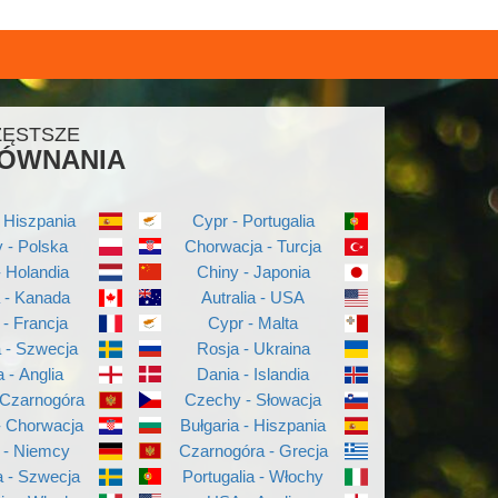
ZĘSTSZE
ÓWNANIA
 Hiszpania
Cypr - Portugalia
 - Polska
Chorwacja - Turcja
- Holandia
Chiny - Japonia
a - Kanada
Autralia - USA
 - Francja
Cypr - Malta
a - Szwecja
Rosja - Ukraina
a - Anglia
Dania - Islandia
 Czarnogóra
Czechy - Słowacja
- Chorwacja
Bułgaria - Hiszpania
 - Niemcy
Czarnogóra - Grecja
 - Szwecja
Portugalia - Włochy