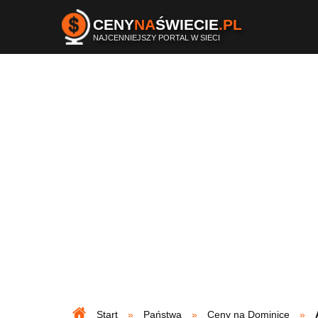
CENY
NA
ŚWIECIE
.PL
NAJCENNIEJSZY PORTAL W SIECI
Start
Państwa
Ceny na Dominice