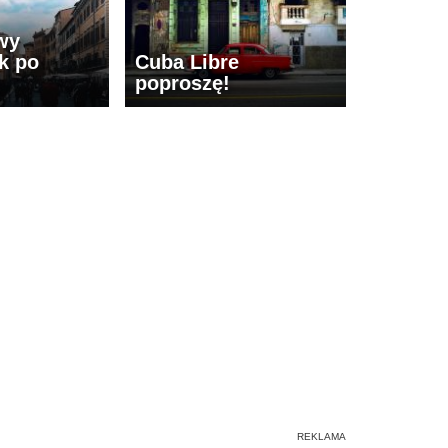
wy
k po
Cuba Libre
poproszę!