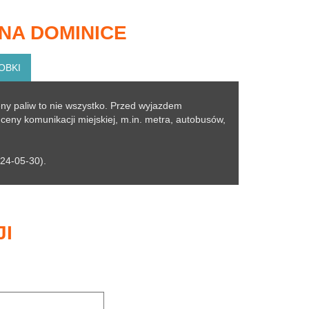
NA DOMINICE
OBKI
ny paliw to nie wszystko. Przed wyjazdem
eny komunikacji miejskiej, m.in. metra, autobusów,
24-05-30).
JI