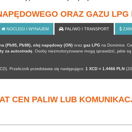
 NAPĘDOWEGO ORAZ GAZU LPG 
NOCLEGI
I WYNAJEM
PALIWO
I TRANSPORT
ZAR
a (Pb95, Pb98), olej napędowy (ON)
oraz
gaz LPG
na Dominice. Ce
ty za autostradę
. Osoby niezmotoryzowane mogą sprawdzić, jakie są c
XCD). Przelicznik przedstawia się następująco:
1 XCD = 1.4466 PLN
(20
AT CEN PALIW LUB KOMUNIKAC