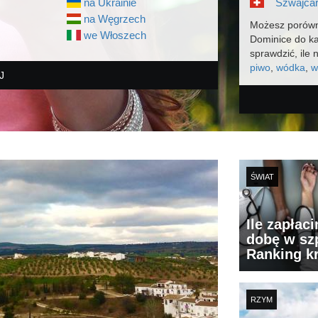
na Ukrainie
Szwajcar
na Węgrzech
Możesz porówn
we Włoszech
Dominice do k
sprawdzić, ile 
piwo
,
wódka
,
w
J
ŚWIAT
Ile zapłac
dobę w szp
Ranking k
RZYM