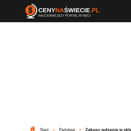
CENY
NA
ŚWIECIE
.PL
NAJCENNIEJSZY PORTAL W SIECI
Start
Państwa
Zakupy jedzenia w skl