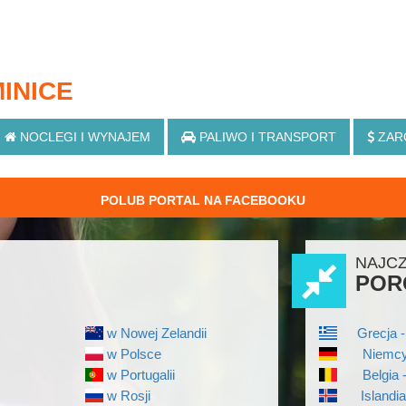
INICE
NOCLEGI
I WYNAJEM
PALIWO
I TRANSPORT
ZAR
POLUB PORTAL NA FACEBOOKU
NAJC
POR
w Nowej Zelandii
Grecja -
w Polsce
Niemcy
w Portugalii
Belgia 
w Rosji
Islandi