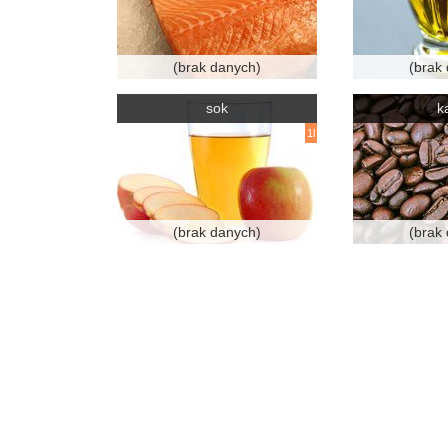
(brak danych)
(brak
sok
k
1l
(brak danych)
(brak