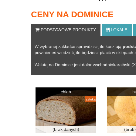
CENY NA DOMINICE
PODSTAWOWE
PRODUKTY
LOKALE
W wybranej zakładce sprawdzisz, ile kosztują
podst
powinieneś wiedzieć, ile będziesz płacić w sklepach
Walutą na Dominice jest dolar wschodnio­karaibski (
chleb
b
sztuka
(brak danych)
(brak