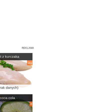
let z kurczaka
1kg
rak danych)
coca-cola
2l