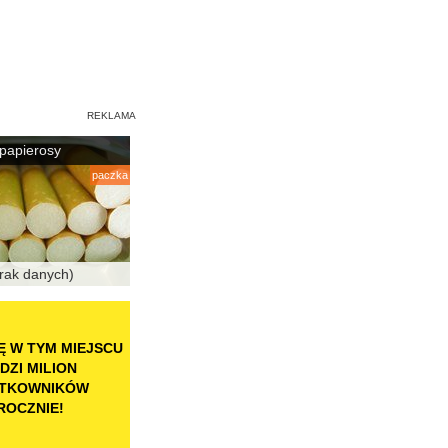
papierosy
paczka
rak danych)
 W TYM MIEJSCU
DZI MILION
TKOWNIKÓW
ROCZNIE!