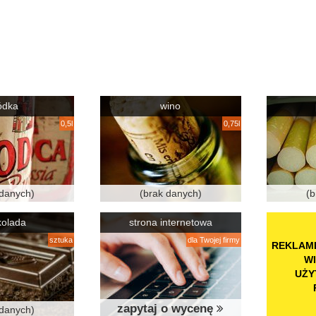
ódka
wino
0,5l
0,75l
 danych)
(brak danych)
(b
kolada
strona internetowa
sztuka
dla Twojej firmy
REKLAMĘ
WI
UŻY
zapytaj o wycenę
 danych)