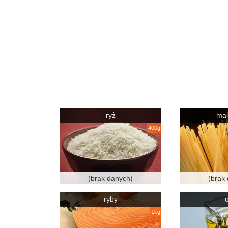
ryż
ma
400g
(brak danych)
(brak
ryby
o
1kg