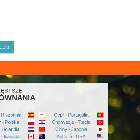
OBKI
ZĘSTSZE
ÓWNANIA
 Hiszpania
Cypr - Portugalia
 - Polska
Chorwacja - Turcja
- Holandia
Chiny - Japonia
a - Kanada
Autralia - USA