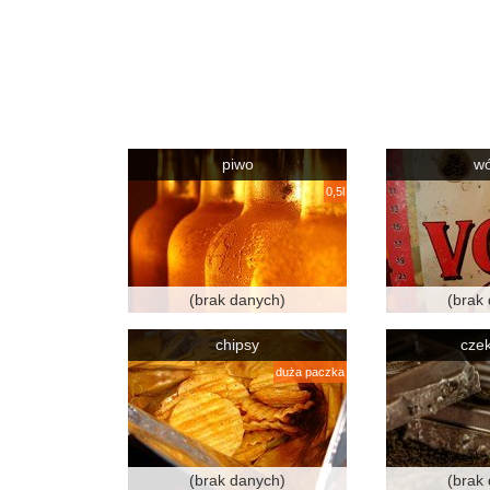
piwo
w
0,5l
(brak danych)
(brak
chipsy
cze
duża paczka
(brak danych)
(brak