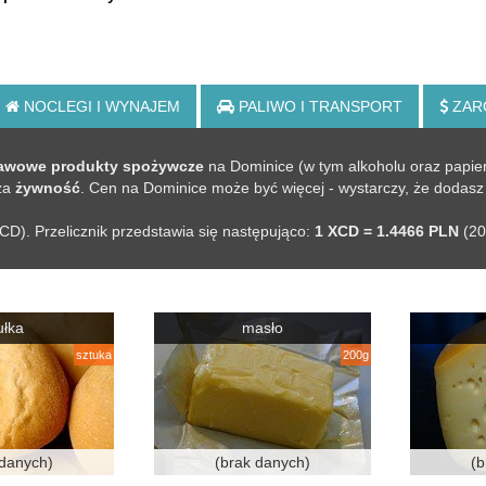
NOCLEGI
I WYNAJEM
PALIWO
I TRANSPORT
ZAR
awowe produkty spożywcze
na Dominice (w tym alkoholu oraz papie
 za
żywność
. Cen na Dominice może być więcej - wystarczy, że
dodasz 
XCD). Przelicznik przedstawia się następująco:
1 XCD = 1.4466 PLN
(20
ułka
masło
sztuka
200g
 danych)
(brak danych)
(b