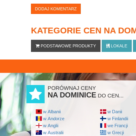
DODAJ KOMENTARZ
KATEGORIE CEN NA DOM
PODSTAWOWE
PRODUKTY
LOKALE
PORÓWNAJ CENY
NA DOMINICE
DO CEN...
w Albanii
w Danii
w Andorze
w Finlandii
w Anglii
we Francji
w Australii
w Grecji