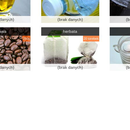
 danych)
(brak danych)
(b
awa
herbata
250g
20 torebek
 danych)
(brak danych)
(b