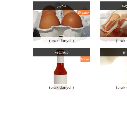
jajka
sz
10 sztuk
(brak danych)
(brak
ketchup
m
500ml
(brak danych)
(brak