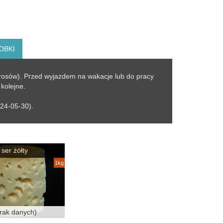
OBKI
rosów). Przed wyjazdem na wakacje lub do pracy
kolejne
.
24-05-30).
ser żółty
1kg
rak danych)