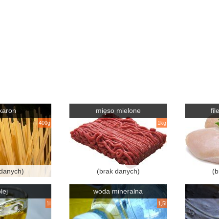
karon
mięso mielone
fi
400g
1kg
 danych)
(brak danych)
(b
lej
woda mineralna
1l
1,5l