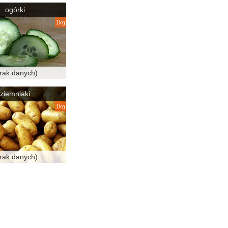
ogórki
1kg
rak danych)
ziemniaki
1kg
rak danych)