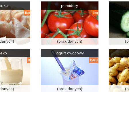
ynka
pomidory
1kg
1kg
 danych)
(brak danych)
(b
leko
jogurt owocowy
1l
150ml
 danych)
(brak danych)
(b