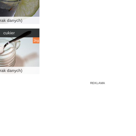
rak danych)
cukier
1kg
rak danych)