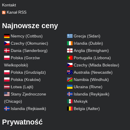
Kontakt
Kanał RSS
Najnowsze ceny
Niemcy (Cottbus)
Grecja (Sidari)
Czechy (Ołomuniec)
Irlandia (Dublin)
Dania (Sønderborg)
Anglia (Birmigham)
Polska (Gorzów
Portugalia (Lizbona)
Wielkopolski)
Czechy (Mlada Boleslav)
Polska (Grudziądz)
Australia (Newcastle)
Polska (Kraków)
Namibia (Windhuk)
Łotwa (Lajti)
Ukraina (Rivne)
Stany Zjednoczone
Islandia (Reykjavik)
(Chicago)
Meksyk
Islandia (Rejkiawik)
Belgia (Aalter)
Prywatność