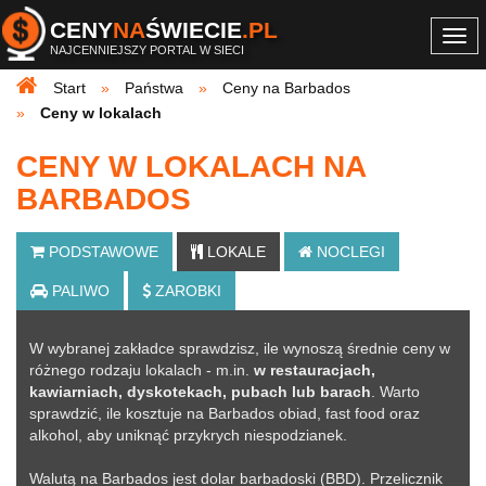
CENY
NA
ŚWIECIE
.PL
Togg
NAJCENNIEJSZY PORTAL W SIECI
navi
Start
Państwa
Ceny na Barbados
Ceny w lokalach
CENY W LOKALACH NA
BARBADOS
PODSTAWOWE
LOKALE
NOCLEGI
PALIWO
ZAROBKI
W wybranej zakładce sprawdzisz, ile wynoszą średnie ceny w
różnego rodzaju lokalach - m.in.
w restauracjach,
kawiarniach, dyskotekach, pubach lub barach
. Warto
sprawdzić, ile kosztuje na Barbados obiad, fast food oraz
alkohol, aby uniknąć przykrych niespodzianek.
Walutą na Barbados jest dolar barbadoski (BBD). Przelicznik