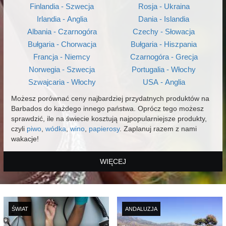
Finlandia - Szwecja
Rosja - Ukraina
Irlandia - Anglia
Dania - Islandia
Albania - Czarnogóra
Czechy - Słowacja
Bułgaria - Chorwacja
Bułgaria - Hiszpania
Francja - Niemcy
Czarnogóra - Grecja
Norwegia - Szwecja
Portugalia - Włochy
Szwajcaria - Włochy
USA - Anglia
Możesz porównać ceny najbardziej przydatnych produktów na
Barbados do każdego innego państwa. Oprócz tego możesz
sprawdzić, ile na świecie kosztują najpopularniejsze produkty,
czyli
piwo
,
wódka
,
wino
,
papierosy
. Zaplanuj razem z nami
wakacje!
WIĘCEJ
ŚWIAT
ANDALUZJA