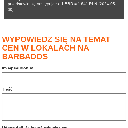
przedstawia się następująco:
1 BBD = 1.941 PLN
(2024-05-
30).
WYPOWIEDZ SIĘ NA TEMAT
CEN W LOKALACH NA
BARBADOS
Imię/pseudonim
Treść
Udowodnij, że jesteś człowiekiem