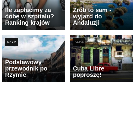
Ile zapłacimy za
Zrób to sam -
dobę w szpitalu?
wyjazd do
Ranking krajów
Andaluzji
RZYM
KUBA
Podstawowy
przewodnik po
Cuba Libre
Rzymie
poproszę!