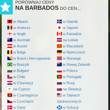
PORÓWNAJ CENY
NA BARBADOS
DO CEN...
w Albanii
w Islandii
w Andorze
w Japonii
w Anglii
w Kanadzie
w Australii
na Łotwie
w Austrii
w Macedonii
w Belgii
w Niemczech
w Bośni i Hercegowinie
w Norwegii
w Brazylii
w Nowej Zelandii
w Bułgarii
w Polsce
w Chile
w Portugalii
w Chorwacji
w Rosji
na Cyprze
na Słowacji
w Czarnogórze
w Stanach
w Czechach
Zjednoczonych
w Danii
w Szkocji