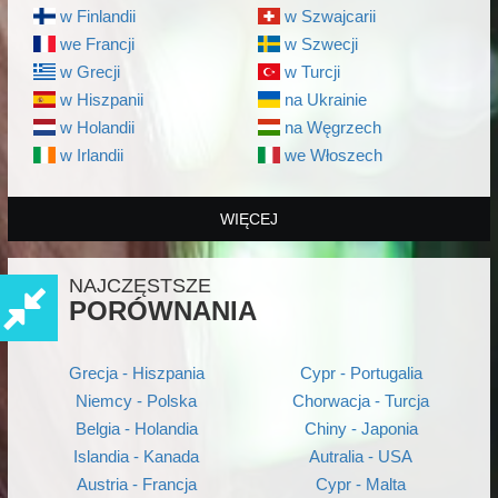
w Finlandii
w Szwajcarii
we Francji
w Szwecji
w Grecji
w Turcji
w Hiszpanii
na Ukrainie
w Holandii
na Węgrzech
w Irlandii
we Włoszech
WIĘCEJ
NAJCZĘSTSZE
PORÓWNANIA
Grecja - Hiszpania
Cypr - Portugalia
Niemcy - Polska
Chorwacja - Turcja
Belgia - Holandia
Chiny - Japonia
Islandia - Kanada
Autralia - USA
Austria - Francja
Cypr - Malta