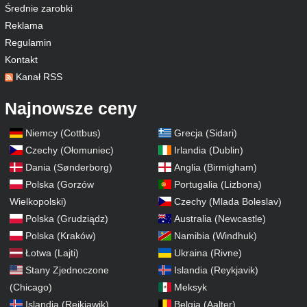
Średnie zarobki
Reklama
Regulamin
Kontakt
Kanał RSS
Najnowsze ceny
Niemcy (Cottbus)
Grecja (Sidari)
Czechy (Ołomuniec)
Irlandia (Dublin)
Dania (Sønderborg)
Anglia (Birmigham)
Polska (Gorzów
Portugalia (Lizbona)
Wielkopolski)
Czechy (Mlada Boleslav)
Polska (Grudziądz)
Australia (Newcastle)
Polska (Kraków)
Namibia (Windhuk)
Łotwa (Lajti)
Ukraina (Rivne)
Stany Zjednoczone
Islandia (Reykjavik)
(Chicago)
Meksyk
Islandia (Rejkiawik)
Belgia (Aalter)