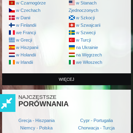
w Czarnogórze
w Stanach
w Czechach
Zjednoczonych
w Danii
w Szkocji
w Finlandii
w Szwajcarii
we Francji
w Szwecji
w Grecji
w Turcji
w Hiszpanii
na Ukrainie
w Holandii
na Węgrzech
w Irlandii
we Włoszech
WIĘCEJ
NAJCZĘSTSZE
PORÓWNANIA
Grecja - Hiszpania
Cypr - Portugalia
Niemcy - Polska
Chorwacja - Turcja