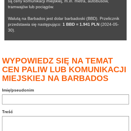
są ceny komunikacji miejskiej, m.in. metra, autobusów,
tramwajów lub pociągów.
Walutą na Barbados jest dolar barbadoski (BBD). Przelicznik
przedstawia się następująco:
1 BBD = 1.941 PLN
(2024-05-
30).
WYPOWIEDZ SIĘ NA TEMAT
CEN PALIW LUB KOMUNIKACJI
MIEJSKIEJ NA BARBADOS
Imię/pseudonim
Treść