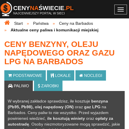
CENY
NA
ŚWIECIE
.PL
Togg
NAJCENNIEJSZY PORTAL W SIECI
navi
Start
Państwa
Ceny na Barbados
Aktualne ceny paliwa i komunikacji miejskiej
CENY BENZYNY, OLEJU
NAPĘDOWEGO ORAZ GAZU
LPG NA BARBADOS
PODSTAWOWE
LOKALE
NOCLEGI
PALIWO
ZAROBKI
W wybranej zakładce sprawdzisz, ile kosztuje
benzyna
(Pb95, Pb98), olej napędowy (ON)
oraz
gaz LPG
na
Barbados. Ceny paliw to nie wszystko. Przed wyjazdem
powinieneś wiedzieć,
ile kosztują winiety
oraz
opłaty za
autostradę
. Osoby niezmotoryzowane mogą sprawdzić, jakie