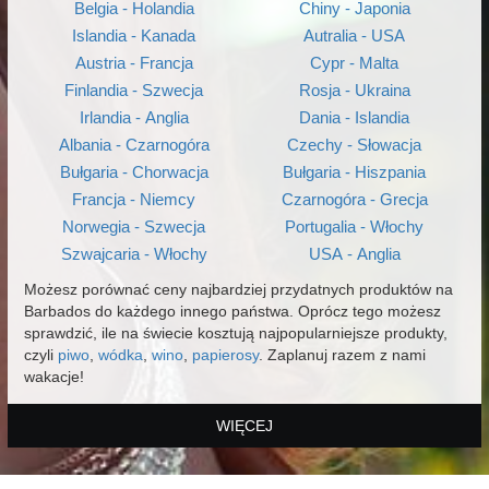
Belgia - Holandia
Chiny - Japonia
Islandia - Kanada
Autralia - USA
Austria - Francja
Cypr - Malta
Finlandia - Szwecja
Rosja - Ukraina
Irlandia - Anglia
Dania - Islandia
Albania - Czarnogóra
Czechy - Słowacja
Bułgaria - Chorwacja
Bułgaria - Hiszpania
Francja - Niemcy
Czarnogóra - Grecja
Norwegia - Szwecja
Portugalia - Włochy
Szwajcaria - Włochy
USA - Anglia
Możesz porównać ceny najbardziej przydatnych produktów na
Barbados do każdego innego państwa. Oprócz tego możesz
sprawdzić, ile na świecie kosztują najpopularniejsze produkty,
czyli
piwo
,
wódka
,
wino
,
papierosy
. Zaplanuj razem z nami
wakacje!
WIĘCEJ