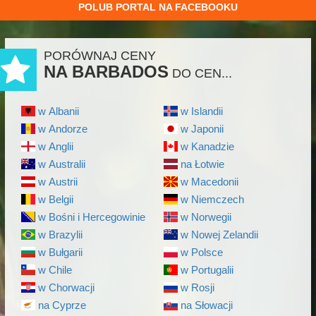
POLUB PORTAL NA FACEBOOKU
PORÓWNAJ CENY
NA BARBADOS
DO CEN...
w Albanii
w Islandii
w Andorze
w Japonii
w Anglii
w Kanadzie
w Australii
na Łotwie
w Austrii
w Macedonii
w Belgii
w Niemczech
w Bośni i Hercegowinie
w Norwegii
w Brazylii
w Nowej Zelandii
w Bułgarii
w Polsce
w Chile
w Portugalii
w Chorwacji
w Rosji
na Cyprze
na Słowacji