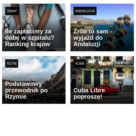
ŚWIAT
ANDALUZJA
Ile zapłacimy za
Zrób to sam -
dobę w szpitalu?
wyjazd do
Ranking krajów
Andaluzji
RZYM
KUBA
Podstawowy
przewodnik po
Cuba Libre
Rzymie
poproszę!