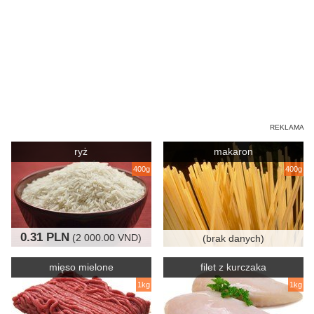
ryż
makaron
400g
400g
0.31 PLN
(2 000.00 VND)
(brak danych)
mięso mielone
filet z kurczaka
1kg
1kg