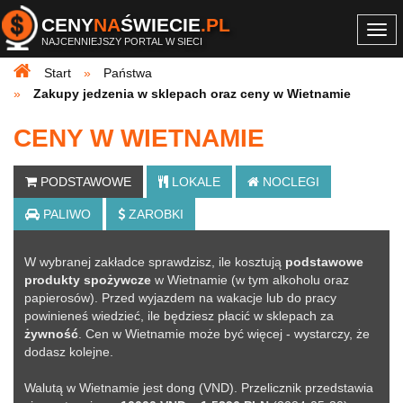
CENY
NA
ŚWIECIE
.PL
Togg
NAJCENNIEJSZY PORTAL W SIECI
navi
Start
Państwa
Zakupy jedzenia w sklepach oraz ceny w Wietnamie
CENY W WIETNAMIE
PODSTAWOWE
LOKALE
NOCLEGI
PALIWO
ZAROBKI
W wybranej zakładce sprawdzisz, ile kosztują
podstawowe
produkty spożywcze
w Wietnamie (w tym alkoholu oraz
papierosów). Przed wyjazdem na wakacje lub do pracy
powinieneś wiedzieć, ile będziesz płacić w sklepach za
żywność
. Cen w Wietnamie może być więcej - wystarczy, że
dodasz kolejne
.
Walutą w Wietnamie jest dong (VND). Przelicznik przedstawia