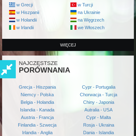
w Grecji
w Turcji
w Hiszpanii
na Ukrainie
w Holandii
na Węgrzech
w Irlandii
we Włoszech
WIĘCEJ
NAJCZĘSTSZE
PORÓWNANIA
Grecja - Hiszpania
Cypr - Portugalia
Niemcy - Polska
Chorwacja - Turcja
Belgia - Holandia
Chiny - Japonia
Islandia - Kanada
Autralia - USA
Austria - Francja
Cypr - Malta
Finlandia - Szwecja
Rosja - Ukraina
Irlandia - Anglia
Dania - Islandia