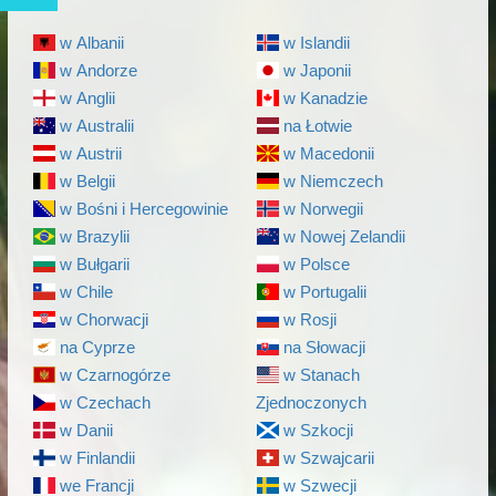
w Albanii
w Islandii
w Andorze
w Japonii
w Anglii
w Kanadzie
w Australii
na Łotwie
w Austrii
w Macedonii
w Belgii
w Niemczech
w Bośni i Hercegowinie
w Norwegii
w Brazylii
w Nowej Zelandii
w Bułgarii
w Polsce
w Chile
w Portugalii
w Chorwacji
w Rosji
na Cyprze
na Słowacji
w Czarnogórze
w Stanach
w Czechach
Zjednoczonych
w Danii
w Szkocji
w Finlandii
w Szwajcarii
we Francji
w Szwecji