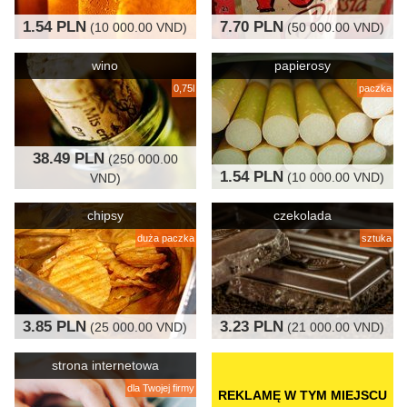
1.54 PLN
7.70 PLN
(10 000.00 VND)
(50 000.00 VND)
wino
papierosy
0,75l
paczka
38.49 PLN
(250 000.00
1.54 PLN
(10 000.00 VND)
VND)
chipsy
czekolada
duża paczka
sztuka
3.85 PLN
3.23 PLN
(25 000.00 VND)
(21 000.00 VND)
strona internetowa
dla Twojej firmy
REKLAMĘ W TYM MIEJSCU