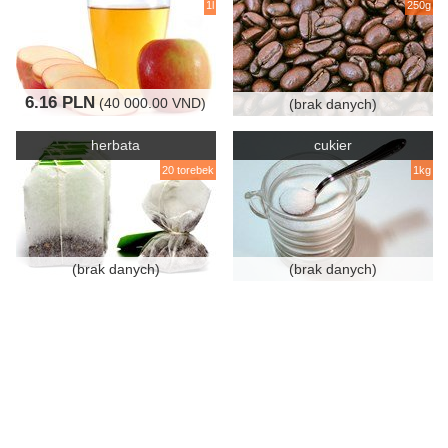
1l
250g
6.16 PLN
(40 000.00 VND)
(brak danych)
herbata
cukier
20 torebek
1kg
(brak danych)
(brak danych)