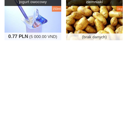
jogurt owocowy
ziemniaki
150ml
1kg
0.77 PLN
(5 000.00 VND)
(brak danych)