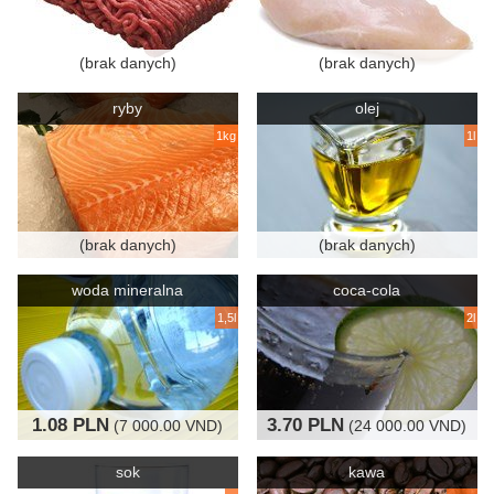
(brak danych)
(brak danych)
ryby
olej
1kg
1l
(brak danych)
(brak danych)
woda mineralna
coca-cola
1,5l
2l
1.08 PLN
3.70 PLN
(7 000.00 VND)
(24 000.00 VND)
sok
kawa