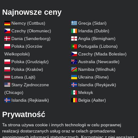
Najnowsze ceny
Niemcy (Cottbus)
Grecja (Sidari)
Czechy (Ołomuniec)
Irlandia (Dublin)
Dania (Sønderborg)
Anglia (Birmigham)
Polska (Gorzów
Portugalia (Lizbona)
Wielkopolski)
Czechy (Mlada Boleslav)
Polska (Grudziądz)
Australia (Newcastle)
Polska (Kraków)
Namibia (Windhuk)
Łotwa (Lajti)
Ukraina (Rivne)
Stany Zjednoczone
Islandia (Reykjavik)
(Chicago)
Meksyk
Islandia (Rejkiawik)
Belgia (Aalter)
Prywatność
Ta strona używa cookie i innych technologii w celu poprawnej
realizacji dostarczanych usług oraz w celach gromadzenia
anonimowych informacji statystycznych. Korzystając z niej wyrażasz