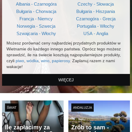
Albania - Czarnogóra
Czechy - Słowacja
Bułgaria - Chorwacja
Bułgaria - Hiszpania
Francja - Niemcy
Czarnogóra - Grecja
Norwegia - Szwecja
Portugalia - Włochy
Szwajcaria - Włochy
USA - Anglia
Możesz porównać ceny najbardziej przydatnych produktów w
Wietnamie do każdego innego państwa. Oprócz tego możesz
sprawdzić, ile na świecie kosztują najpopularniejsze produkty,
czyli
piwo
,
wódka
,
wino
,
papierosy
. Zaplanuj razem z nami
wakacje!
WIĘCEJ
ŚWIAT
ANDALUZJA
Ile zapłacimy za
Zrób to sam -