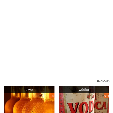
piwo
wódka
0,5l
0,5l