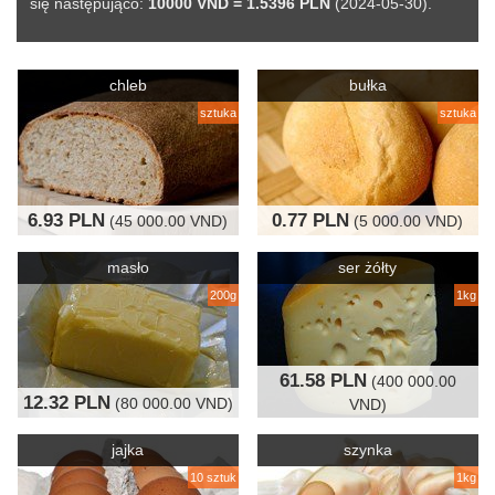
się następująco:
10000 VND = 1.5396 PLN
(2024-05-30).
chleb
bułka
sztuka
sztuka
6.93 PLN
0.77 PLN
(45 000.00 VND)
(5 000.00 VND)
masło
ser żółty
200g
1kg
61.58 PLN
(400 000.00
12.32 PLN
(80 000.00 VND)
VND)
jajka
szynka
10 sztuk
1kg