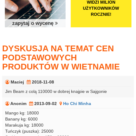
WIDZI MILION
UŻYTKOWNIKÓW
ROCZNIE!
zapytaj o wycenę
DYSKUSJA NA TEMAT CEN
PODSTAWOWYCH
PRODUKTÓW W WIETNAMIE
Maciej
2018-11-08
Jim Beam z colą 110000 w dobrej knajpie w Sajgonie
Anonim
2013-09-02
Ho Chi Minha
Mango kg: 18000
Banany kg: 6000
Marakuja kg: 18000
Tuńczyk (puszka): 25000