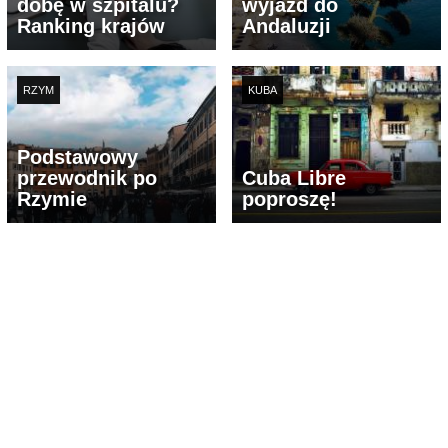
dobę w szpitalu?
wyjazd do
Ranking krajów
Andaluzji
RZYM
KUBA
Podstawowy
przewodnik po
Cuba Libre
Rzymie
poproszę!