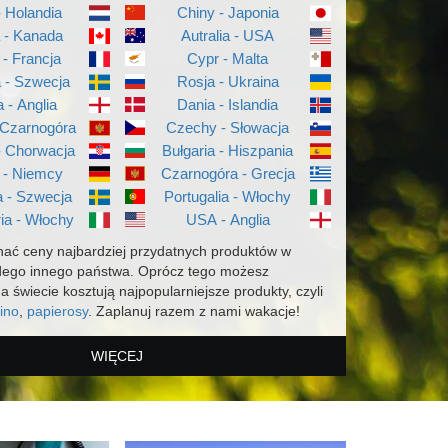
- Holandia
Chiny - Japonia
a - Kanada
Autralia - USA
 - Francja
Cypr - Malta
a - Szwecja
Rosja - Ukraina
a - Anglia
Dania - Islandia
 Czarnogóra
Czechy - Słowacja
- Chorwacja
Bułgaria - Hiszpania
 - Niemcy
Czarnogóra - Grecja
 - Szwecja
Portugalia - Włochy
ia - Włochy
USA - Anglia
ać ceny najbardziej przydatnych produktów w
dego innego państwa. Oprócz tego możesz
na świecie kosztują najpopularniejsze produkty, czyli
ino
,
papierosy
. Zaplanuj razem z nami wakacje!
WIĘCEJ