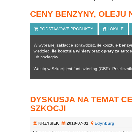
CENY BENZYNY, OLEJU
PODSTAWOWE
PRODUKTY
LOKALE
W wybranej zakładce sprawdzisz, ile kosztuje
benzyn
wiedzieć,
ile kosztują winiety
oraz
opłaty za autos
lub pociągów.
Walutą w Szkocji jest funt szterling (GBP). Przeliczn
DYSKUSJA NA TEMAT CE
SZKOCJI
KRZYSIEK
2018-07-31
Edynburg