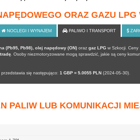
 NAPĘDOWEGO ORAZ GAZU LPG 
NOCLEGI
I WYNAJEM
PALIWO
I TRANSPORT
ZAR
a (Pb95, Pb98), olej napędowy (ON)
oraz
gaz LPG
w Szkocji. Ceny 
tradę
. Osoby niezmotoryzowane mogą sprawdzić, jakie są ceny komunik
ik przedstawia się następująco:
1 GBP = 5.0055 PLN
(2024-05-30).
N PALIW LUB KOMUNIKACJI MIE