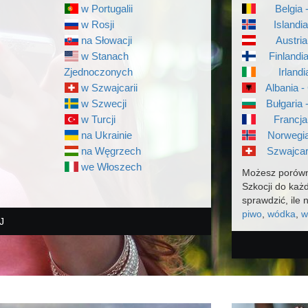
w Portugalii
Belgia 
w Rosji
Islandi
na Słowacji
Austria
w Stanach
Finlandi
Zjednoczonych
Irlandi
w Szwajcarii
Albania -
w Szwecji
Bułgaria 
w Turcji
Francja
na Ukrainie
Norwegia
na Węgrzech
Szwajcar
we Włoszech
Możesz porówn
Szkocji do każ
sprawdzić, ile 
piwo
,
wódka
,
w
J