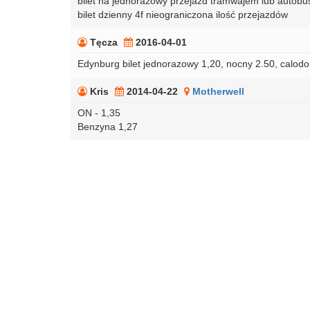
bilet na jednorazowy przejazd tramwajem lub autobu
bilet dzienny 4f nieograniczona ilość przejazdów
Tęcza
2016-04-01
Edynburg bilet jednorazowy 1,20, nocny 2.50, calod
Kris
2014-04-22
Motherwell
ON - 1,35
Benzyna 1,27