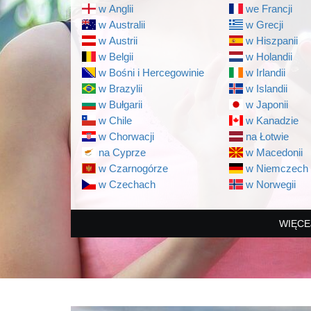
w Anglii
we Francji
w Australii
w Grecji
w Austrii
w Hiszpanii
w Belgii
w Holandii
w Bośni i Hercegowinie
w Irlandii
w Brazylii
w Islandii
w Bułgarii
w Japonii
w Chile
w Kanadzie
w Chorwacji
na Łotwie
na Cyprze
w Macedonii
w Czarnogórze
w Niemczech
w Czechach
w Norwegii
WIĘCE