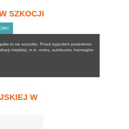
W SZKOCJI
OBKI
paliw to nie wszystko. Przed wyjazdem powinieneś
acji miejskiej, m.in. metra, autobusów, tramwajów
JSKIEJ W