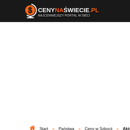
CENY
NA
ŚWIECIE
.PL
NAJCENNIEJSZY PORTAL W SIECI
Start
Państwa
Ceny w Szkocji
Akt