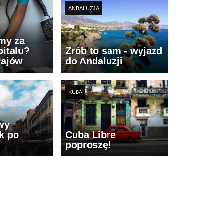
ANDALUZJA
imy za
italu?
Zrób to sam - wyjazd
rajów
do Andaluzji
KUBA
wy
k po
Cuba Libre
poproszę!