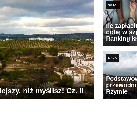
ŚWIAT
Ile zapłac
dobę w szp
Ranking k
RZYM
Podstawo
przewodni
jszy, niż myślisz! Cz. II
Rzymie