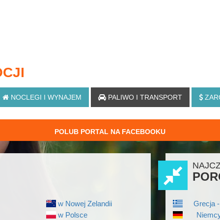
CJI
NOCLEGI
I WYNAJEM
PALIWO
I TRANSPORT
ZAR
POLUB PORTAL NA FACEBOOKU
NAJC
POR
w Nowej Zelandii
Grecja -
w Polsce
Niemcy