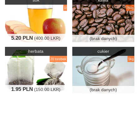
sok
kawa
1l
250g
5.20 PLN
(400.00 LKR)
(brak danych)
herbata
cukier
20 torebek
1kg
1.95 PLN
(150.00 LKR)
(brak danych)