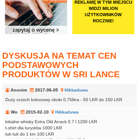
REKLAMĘ W TYM MIEJSCU
WIDZI MILION
UŻYTKOWNIKÓW
ROCZNIE!
zapytaj o wycenę
DYSKUSJA NA TEMAT CEN
PODSTAWOWYCH
PRODUKTÓW W SRI LANCE
Anonim
2017-06-05
Hikkaduwa
Duży orzech kokosowy około 0,75litra - 50 LKR do 150 LKR
Wo
2015-02-10
Hikkaduwa
lokalne whisky Extra Old Arrack 0.7 l 1200 LKR
t-shirt dla turystów 1000 LKR
tuk-tuk do 1 km 100 LKR