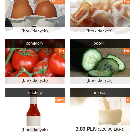
10 sztuk
1kg
(brak danych)
(brak danych)
pomidory
ogórki
1kg
1kg
(brak danych)
(brak danych)
ketchup
mleko
500ml
1l
2.86 PLN
(220.00 LKR)
(brak danych)