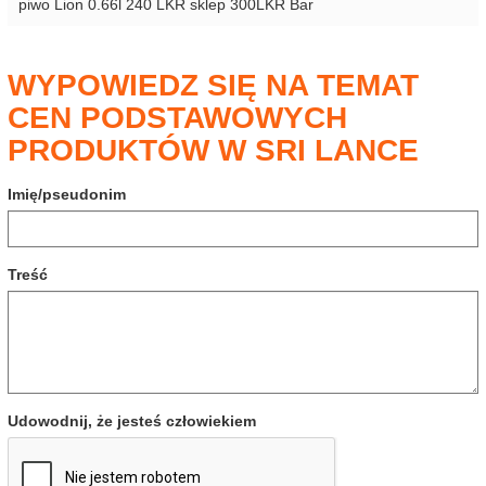
piwo Lion 0.66l 240 LKR sklep 300LKR Bar
WYPOWIEDZ SIĘ NA TEMAT
CEN PODSTAWOWYCH
PRODUKTÓW W SRI LANCE
Imię/pseudonim
Treść
Udowodnij, że jesteś człowiekiem