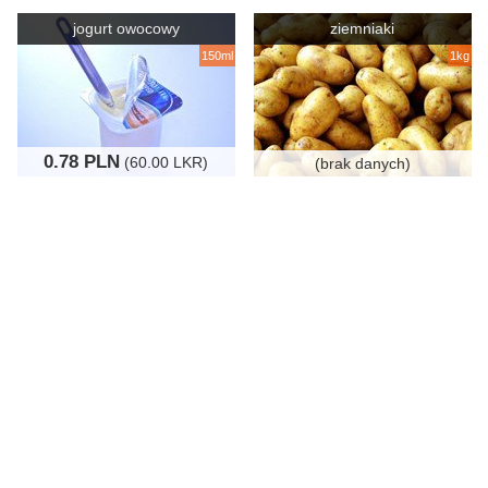
jogurt owocowy
ziemniaki
150ml
1kg
0.78 PLN
(60.00 LKR)
(brak danych)