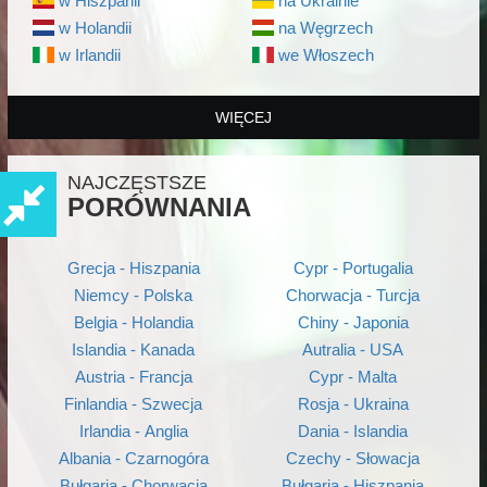
w Hiszpanii
na Ukrainie
w Holandii
na Węgrzech
w Irlandii
we Włoszech
WIĘCEJ
NAJCZĘSTSZE
PORÓWNANIA
Grecja - Hiszpania
Cypr - Portugalia
Niemcy - Polska
Chorwacja - Turcja
Belgia - Holandia
Chiny - Japonia
Islandia - Kanada
Autralia - USA
Austria - Francja
Cypr - Malta
Finlandia - Szwecja
Rosja - Ukraina
Irlandia - Anglia
Dania - Islandia
Albania - Czarnogóra
Czechy - Słowacja
Bułgaria - Chorwacja
Bułgaria - Hiszpania