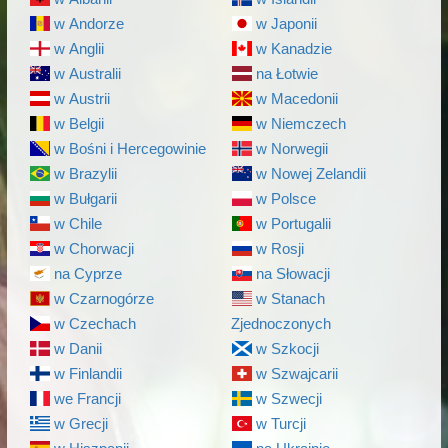
w Andorze
w Japonii
w Anglii
w Kanadzie
w Australii
na Łotwie
w Austrii
w Macedonii
w Belgii
w Niemczech
w Bośni i Hercegowinie
w Norwegii
w Brazylii
w Nowej Zelandii
w Bułgarii
w Polsce
w Chile
w Portugalii
w Chorwacji
w Rosji
na Cyprze
na Słowacji
w Czarnogórze
w Stanach
w Czechach
Zjednoczonych
w Danii
w Szkocji
w Finlandii
w Szwajcarii
we Francji
w Szwecji
w Grecji
w Turcji