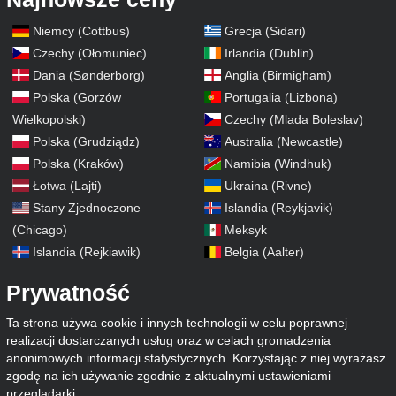
Niemcy (Cottbus)
Grecja (Sidari)
Czechy (Ołomuniec)
Irlandia (Dublin)
Dania (Sønderborg)
Anglia (Birmigham)
Polska (Gorzów
Portugalia (Lizbona)
Wielkopolski)
Czechy (Mlada Boleslav)
Polska (Grudziądz)
Australia (Newcastle)
Polska (Kraków)
Namibia (Windhuk)
Łotwa (Lajti)
Ukraina (Rivne)
Stany Zjednoczone
Islandia (Reykjavik)
(Chicago)
Meksyk
Islandia (Rejkiawik)
Belgia (Aalter)
Prywatność
Ta strona używa cookie i innych technologii w celu poprawnej
realizacji dostarczanych usług oraz w celach gromadzenia
anonimowych informacji statystycznych. Korzystając z niej wyrażasz
zgodę na ich używanie zgodnie z aktualnymi ustawieniami
przeglądarki.