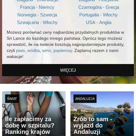
Francja - Niemcy
Czarnogóra - Grecja
Norwegia - Szwecja
Portugalia - Włochy
Szwajcaria - Włochy
USA - Anglia
Możesz porównać ceny najbardziej przydatnych produktów w
Sri Lance do każdego innego państwa. Oprócz tego możesz
sprawdzić, ile na świecie kosztują najpopularniejsze produkty,
czyli
piwo
,
wódka
,
wino
,
papierosy
. Zaplanuj razem z nami
wakacje!
WIĘCEJ
ŚWIAT
ANDALUZJA
Ile zapłacimy za
Zrób to sam -
dobę w szpitalu?
wyjazd do
Ranking krajów
Andaluzji