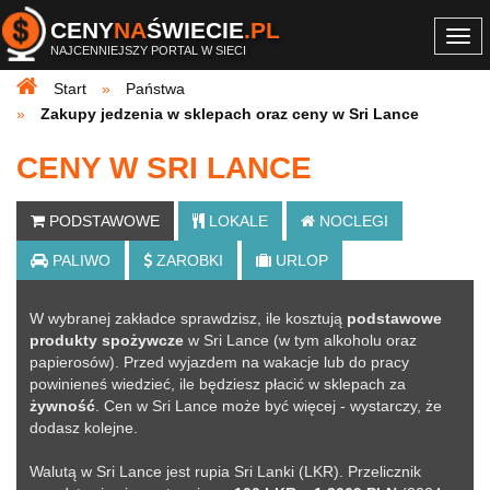
CENY
NA
ŚWIECIE
.PL
Togg
NAJCENNIEJSZY PORTAL W SIECI
navi
Start
Państwa
Zakupy jedzenia w sklepach oraz ceny w Sri Lance
CENY W SRI LANCE
PODSTAWOWE
LOKALE
NOCLEGI
PALIWO
ZAROBKI
URLOP
W wybranej zakładce sprawdzisz, ile kosztują
podstawowe
produkty spożywcze
w Sri Lance (w tym alkoholu oraz
papierosów). Przed wyjazdem na wakacje lub do pracy
powinieneś wiedzieć, ile będziesz płacić w sklepach za
żywność
. Cen w Sri Lance może być więcej - wystarczy, że
dodasz kolejne
.
Walutą w Sri Lance jest rupia Sri Lanki (LKR). Przelicznik