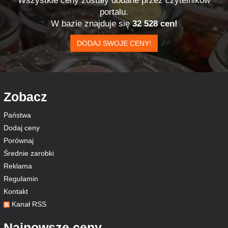
Wszystkie ceny zostały dodane przez czytelników
portalu.
W bazie znajduje się
32 528 cen!
DODAJ SWOJE CENY!
Zobacz
Państwa
Dodaj ceny
Porównaj
Średnie zarobki
Reklama
Regulamin
Kontakt
Kanał RSS
Najnowsze ceny