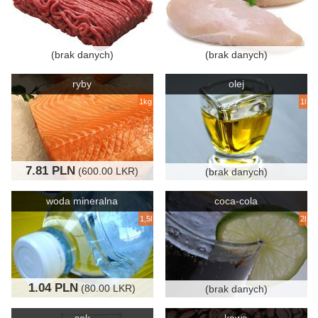
(brak danych)
(brak danych)
ryby
olej
1kg
1l
7.81 PLN
(600.00 LKR)
(brak danych)
woda mineralna
coca-cola
1,5l
2l
1.04 PLN
(80.00 LKR)
(brak danych)