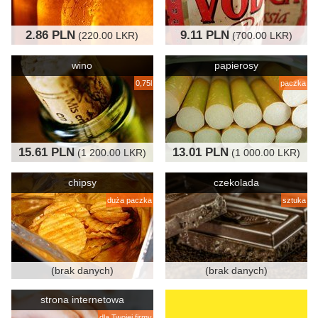
2.86 PLN
9.11 PLN
(220.00 LKR)
(700.00 LKR)
wino
papierosy
0,75l
paczka
15.61 PLN
13.01 PLN
(1 200.00 LKR)
(1 000.00 LKR)
chipsy
czekolada
duża paczka
sztuka
(brak danych)
(brak danych)
strona internetowa
dla Twojej firmy