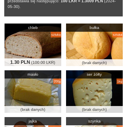
przedstawia się następująco:
100 LKR = 1.3009 PLN
(2024-
05-30).
chleb
bułka
sztuka
sztuka
1.30 PLN
(100.00 LKR)
(brak danych)
masło
ser żółty
200g
1kg
(brak danych)
(brak danych)
jajka
szynka