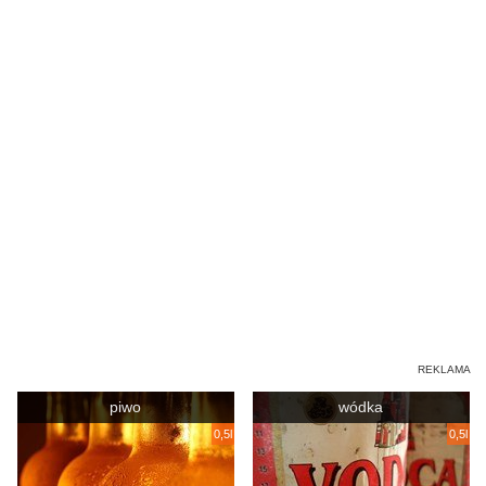
piwo
wódka
0,5l
0,5l