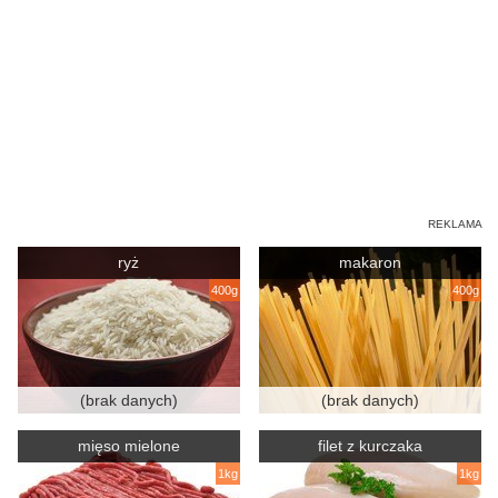
ryż
makaron
400g
400g
(brak danych)
(brak danych)
mięso mielone
filet z kurczaka
1kg
1kg