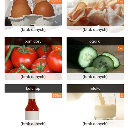
10 sztuk
1kg
(brak danych)
(brak danych)
pomidory
ogórki
1kg
1kg
(brak danych)
(brak danych)
ketchup
mleko
500ml
1l
(brak danych)
(brak danych)