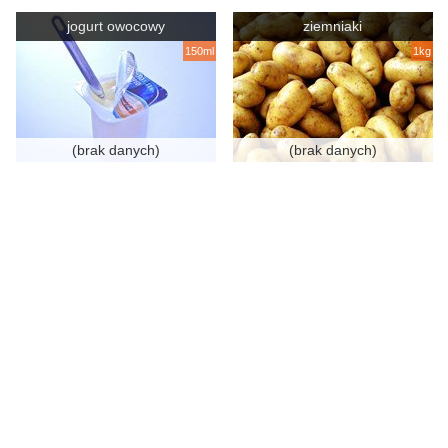
jogurt owocowy
ziemniaki
150ml
1kg
(brak danych)
(brak danych)