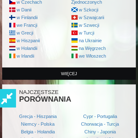
w Czechach
Zjednoczonych
w Danii
w Szkocji
w Finlandii
w Szwajcarii
we Francji
w Szwecji
w Grecji
w Turcji
w Hiszpanii
na Ukrainie
w Holandii
na Węgrzech
w Irlandii
we Włoszech
WIĘCEJ
NAJCZĘSTSZE
PORÓWNANIA
Grecja - Hiszpania
Cypr - Portugalia
Niemcy - Polska
Chorwacja - Turcja
Belgia - Holandia
Chiny - Japonia