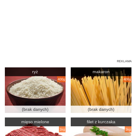
ryż
makaron
400g
400g
(brak danych)
(brak danych)
mięso mielone
filet z kurczaka
1kg
1kg