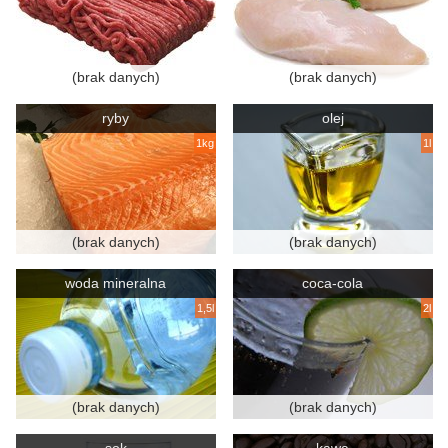
(brak danych)
(brak danych)
ryby
olej
1kg
1l
(brak danych)
(brak danych)
woda mineralna
coca-cola
1,5l
2l
(brak danych)
(brak danych)