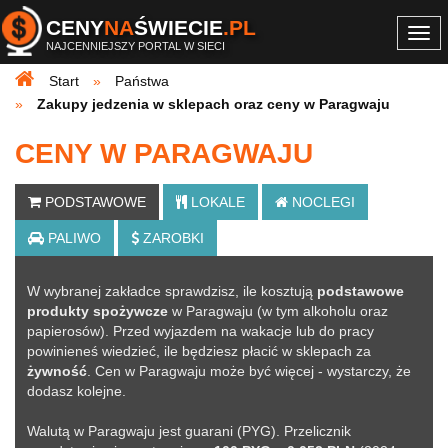
CENY
NA
ŚWIECIE
.PL
Togg
NAJCENNIEJSZY PORTAL W SIECI
navi
Start
Państwa
Zakupy jedzenia w sklepach oraz ceny w Paragwaju
CENY W PARAGWAJU
PODSTAWOWE
LOKALE
NOCLEGI
PALIWO
ZAROBKI
W wybranej zakładce sprawdzisz, ile kosztują
podstawowe
produkty spożywcze
w Paragwaju (w tym alkoholu oraz
papierosów). Przed wyjazdem na wakacje lub do pracy
powinieneś wiedzieć, ile będziesz płacić w sklepach za
żywność
. Cen w Paragwaju może być więcej - wystarczy, że
dodasz kolejne
.
Walutą w Paragwaju jest guarani (PYG). Przelicznik