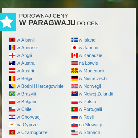
PORÓWNAJ CENY
W PARAGWAJU
DO CEN...
w Albanii
w Islandii
w Andorze
w Japonii
w Anglii
w Kanadzie
w Australii
na Łotwie
w Austrii
w Macedonii
w Belgii
w Niemczech
w Bośni i Hercegowinie
w Norwegii
w Brazylii
w Nowej Zelandii
w Bułgarii
w Polsce
w Chile
w Portugalii
w Chorwacji
w Rosji
na Cyprze
na Słowacji
w Czarnogórze
w Stanach