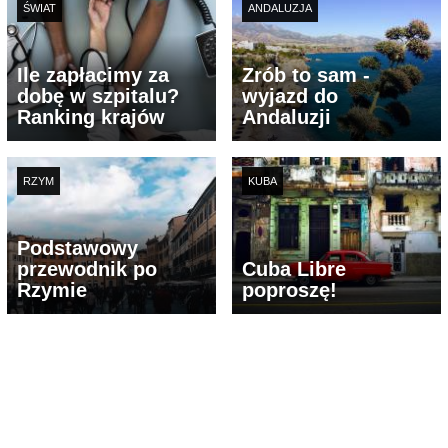
ŚWIAT
ANDALUZJA
Ile zapłacimy za
Zrób to sam -
dobę w szpitalu?
wyjazd do
Ranking krajów
Andaluzji
RZYM
KUBA
Podstawowy
przewodnik po
Cuba Libre
Rzymie
poproszę!