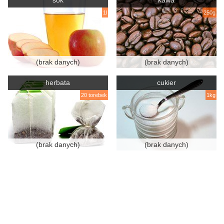
sok
kawa
1l
250g
(brak danych)
(brak danych)
herbata
cukier
20 torebek
1kg
(brak danych)
(brak danych)