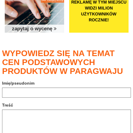
REKLAMĘ W TYM MIEJSCU
WIDZI MILION
UŻYTKOWNIKÓW
ROCZNIE!
zapytaj o wycenę
WYPOWIEDZ SIĘ NA TEMAT
CEN PODSTAWOWYCH
PRODUKTÓW W PARAGWAJU
Imię/pseudonim
Treść