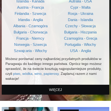
Islandia - Kanada
Autralia - USA
Austria - Francja
Cypr - Malta
Finlandia - Szwecja
Rosja - Ukraina
Irlandia - Anglia
Dania - Islandia
Albania - Czarnogóra
Czechy - Słowacja
Bułgaria - Chorwacja
Bułgaria - Hiszpania
Francja - Niemcy
Czarnogóra - Grecja
Norwegia - Szwecja
Portugalia - Włochy
Szwajcaria - Włochy
USA - Anglia
Możesz porównać ceny najbardziej przydatnych produktów w
Paragwaju do każdego innego państwa. Oprócz tego możesz
sprawdzić, ile na świecie kosztują najpopularniejsze produkty,
czyli
piwo
,
wódka
,
wino
,
papierosy
. Zaplanuj razem z nami
wakacje!
WIĘCEJ