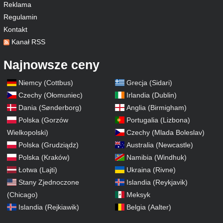
Reklama
Regulamin
Kontakt
Kanał RSS
Najnowsze ceny
Niemcy (Cottbus)
Grecja (Sidari)
Czechy (Ołomuniec)
Irlandia (Dublin)
Dania (Sønderborg)
Anglia (Birmigham)
Polska (Gorzów
Portugalia (Lizbona)
Wielkopolski)
Czechy (Mlada Boleslav)
Polska (Grudziądz)
Australia (Newcastle)
Polska (Kraków)
Namibia (Windhuk)
Łotwa (Lajti)
Ukraina (Rivne)
Stany Zjednoczone
Islandia (Reykjavik)
(Chicago)
Meksyk
Islandia (Rejkiawik)
Belgia (Aalter)