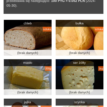
przedstawia się następująco:
100 PYG = 0.052 PLN
(2024-
05-30).
chleb
bułka
sztuka
sztuka
(brak danych)
(brak danych)
masło
ser żółty
200g
1kg
(brak danych)
(brak danych)
jajka
szynka