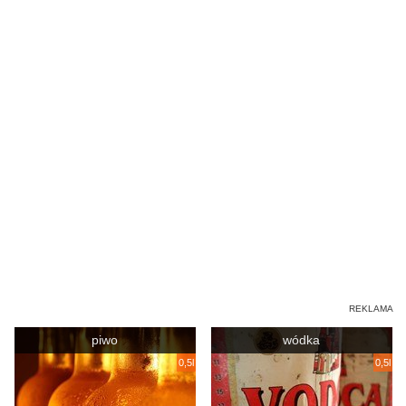
piwo
wódka
0,5l
0,5l