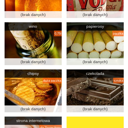
(brak danych)
(brak danych)
wino
papierosy
0,75l
paczka
(brak danych)
(brak danych)
chipsy
czekolada
duża paczka
sztuka
(brak danych)
(brak danych)
strona internetowa
dla Twojej firmy