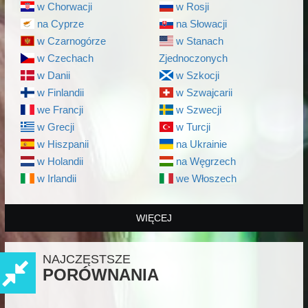
w Chorwacji
w Rosji
na Cyprze
na Słowacji
w Czarnogórze
w Stanach
w Czechach
Zjednoczonych
w Danii
w Szkocji
w Finlandii
w Szwajcarii
we Francji
w Szwecji
w Grecji
w Turcji
w Hiszpanii
na Ukrainie
w Holandii
na Węgrzech
w Irlandii
we Włoszech
WIĘCEJ
NAJCZĘSTSZE
PORÓWNANIA