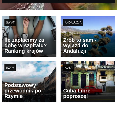
ŚWIAT
ANDALUZJA
Ile zapłacimy za
Zrób to sam -
dobę w szpitalu?
wyjazd do
Ranking krajów
Andaluzji
RZYM
KUBA
Podstawowy
przewodnik po
Cuba Libre
Rzymie
poproszę!