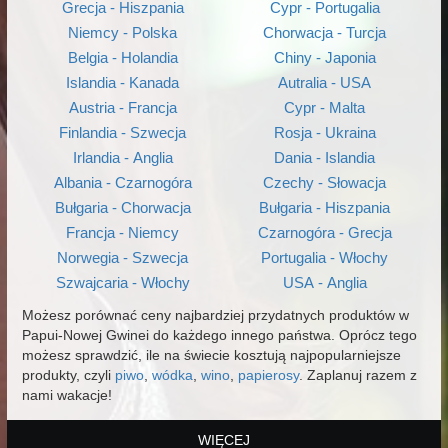
Grecja - Hiszpania
Cypr - Portugalia
Niemcy - Polska
Chorwacja - Turcja
Belgia - Holandia
Chiny - Japonia
Islandia - Kanada
Autralia - USA
Austria - Francja
Cypr - Malta
Finlandia - Szwecja
Rosja - Ukraina
Irlandia - Anglia
Dania - Islandia
Albania - Czarnogóra
Czechy - Słowacja
Bułgaria - Chorwacja
Bułgaria - Hiszpania
Francja - Niemcy
Czarnogóra - Grecja
Norwegia - Szwecja
Portugalia - Włochy
Szwajcaria - Włochy
USA - Anglia
Możesz porównać ceny najbardziej przydatnych produktów w
Papui-Nowej Gwinei do każdego innego państwa. Oprócz tego
możesz sprawdzić, ile na świecie kosztują najpopularniejsze
produkty, czyli
piwo
,
wódka
,
wino
,
papierosy
. Zaplanuj razem z
nami wakacje!
WIĘCEJ