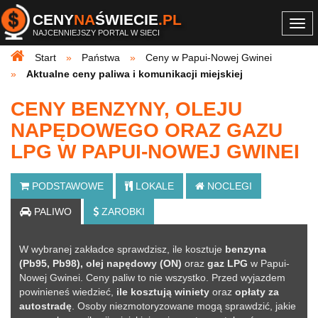
CENY
NA
ŚWIECIE
.PL
Togg
NAJCENNIEJSZY PORTAL W SIECI
navi
Start
Państwa
Ceny w Papui-Nowej Gwinei
Aktualne ceny paliwa i komunikacji miejskiej
CENY BENZYNY, OLEJU
NAPĘDOWEGO ORAZ GAZU
LPG W PAPUI-NOWEJ GWINEI
PODSTAWOWE
LOKALE
NOCLEGI
PALIWO
ZAROBKI
W wybranej zakładce sprawdzisz, ile kosztuje
benzyna
(Pb95, Pb98), olej napędowy (ON)
oraz
gaz LPG
w Papui-
Nowej Gwinei. Ceny paliw to nie wszystko. Przed wyjazdem
powinieneś wiedzieć,
ile kosztują winiety
oraz
opłaty za
autostradę
. Osoby niezmotoryzowane mogą sprawdzić, jakie