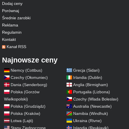
Dodaj ceny
Porównaj
Średnie zarobki
Reklama
Regulamin
Kontakt
Kanał RSS
Najnowsze ceny
Niemcy (Cottbus)
Grecja (Sidari)
Czechy (Ołomuniec)
Irlandia (Dublin)
Dania (Sønderborg)
Anglia (Birmigham)
Polska (Gorzów
Portugalia (Lizbona)
Wielkopolski)
Czechy (Mlada Boleslav)
Polska (Grudziądz)
Australia (Newcastle)
Polska (Kraków)
Namibia (Windhuk)
Łotwa (Lajti)
Ukraina (Rivne)
Stany Zjednoczone
Islandia (Reykjavik)