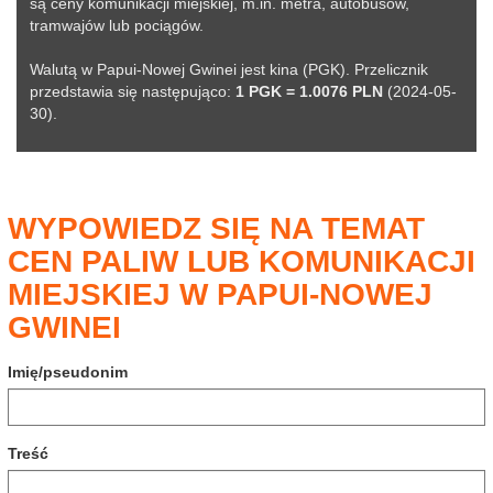
są ceny komunikacji miejskiej, m.in. metra, autobusów,
tramwajów lub pociągów.
Walutą w Papui-Nowej Gwinei jest kina (PGK). Przelicznik
przedstawia się następująco:
1 PGK = 1.0076 PLN
(2024-05-
30).
WYPOWIEDZ SIĘ NA TEMAT
CEN PALIW LUB KOMUNIKACJI
MIEJSKIEJ W PAPUI-NOWEJ
GWINEI
Imię/pseudonim
Treść