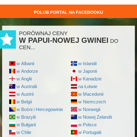
POLUB PORTAL NA FACEBOOKU
PORÓWNAJ CENY
W PAPUI-NOWEJ GWINEI
DO
CEN...
w Albanii
w Islandii
w Andorze
w Japonii
w Anglii
w Kanadzie
w Australii
na Łotwie
w Austrii
w Macedonii
w Belgii
w Niemczech
w Bośni i Hercegowinie
w Norwegii
w Brazylii
w Nowej Zelandii
w Bułgarii
w Polsce
w Chile
w Portugalii