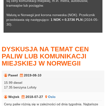
są ceny komunikacji miejskiej, m.in. metra, autobusów,
tramwajów lub pociągów.
Walutą w Norwegii jest korona norweska (NOK). Przelicznik
przedstawia się następująco:
1 NOK = 0.3736 PLN
(2024-05-
30).
DYSKUSJA NA TEMAT CEN
PALIW LUB KOMUNIKACJI
MIEJSKIEJ W NORWEGII
Paweł
2019-08-10
15.99 diesel
17.35 benzyna Lofoty
Wojtek
2018-07-27
Oslo
Ceny paliw różnią się w zależności od dnia tygodnia. Najtańsze