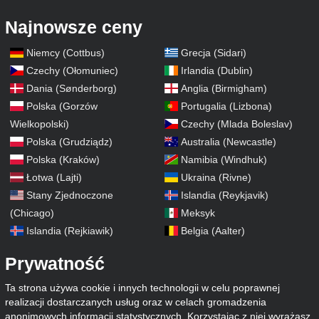
Najnowsze ceny
Niemcy (Cottbus)
Grecja (Sidari)
Czechy (Ołomuniec)
Irlandia (Dublin)
Dania (Sønderborg)
Anglia (Birmigham)
Polska (Gorzów
Portugalia (Lizbona)
Wielkopolski)
Czechy (Mlada Boleslav)
Polska (Grudziądz)
Australia (Newcastle)
Polska (Kraków)
Namibia (Windhuk)
Łotwa (Lajti)
Ukraina (Rivne)
Stany Zjednoczone
Islandia (Reykjavik)
(Chicago)
Meksyk
Islandia (Rejkiawik)
Belgia (Aalter)
Prywatność
Ta strona używa cookie i innych technologii w celu poprawnej
realizacji dostarczanych usług oraz w celach gromadzenia
anonimowych informacji statystycznych. Korzystając z niej wyrażasz