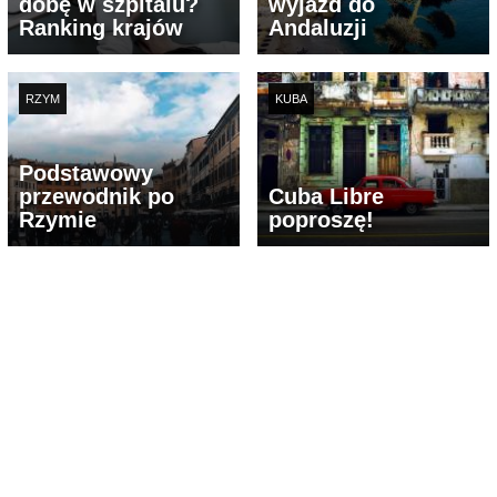
dobę w szpitalu?
wyjazd do
Ranking krajów
Andaluzji
RZYM
KUBA
Podstawowy
przewodnik po
Cuba Libre
Rzymie
poproszę!