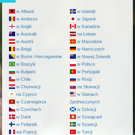
w Albanii
w Islandii
w Andorze
w Japonii
w Anglii
w Kanadzie
w Australii
na Łotwie
w Austrii
w Macedonii
w Belgii
w Niemczech
w Bośni i Hercegowinie
w Nowej Zelandii
w Brazylii
w Polsce
w Bułgarii
w Portugalii
w Chile
w Rosji
w Chorwacji
na Słowacji
na Cyprze
w Stanach
w Czarnogórze
Zjednoczonych
w Czechach
w Szkocji
w Danii
w Szwajcarii
w Finlandii
w Szwecji
we Francji
w Turcji