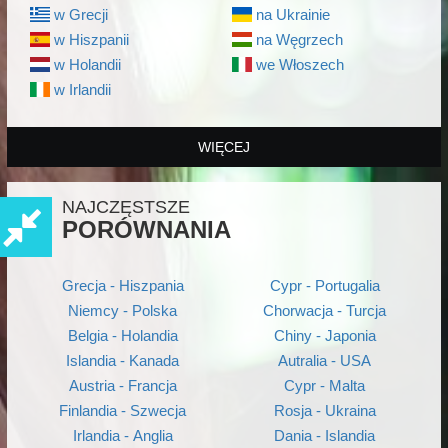
w Grecji
na Ukrainie
w Hiszpanii
na Węgrzech
w Holandii
we Włoszech
w Irlandii
WIĘCEJ
NAJCZĘSTSZE
PORÓWNANIA
Grecja - Hiszpania
Cypr - Portugalia
Niemcy - Polska
Chorwacja - Turcja
Belgia - Holandia
Chiny - Japonia
Islandia - Kanada
Autralia - USA
Austria - Francja
Cypr - Malta
Finlandia - Szwecja
Rosja - Ukraina
Irlandia - Anglia
Dania - Islandia