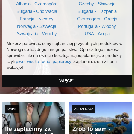
Albania - Czarnogóra
Czechy - Słowacja
Bułgaria - Chorwacja
Bułgaria - Hiszpania
Francja - Niemcy
Czarnogóra - Grecja
Norwegia - Szwecja
Portugalia - Włochy
Szwajcaria - Włochy
USA - Anglia
Możesz porównać ceny najbardziej przydatnych produktów w
Norwegii do każdego innego państwa. Oprócz tego możesz
sprawdzić, ile na świecie kosztują najpopularniejsze produkty,
czyli
piwo
,
wódka
,
wino
,
papierosy
. Zaplanuj razem z nami
wakacje!
WIĘCEJ
ŚWIAT
ANDALUZJA
Ile zapłacimy za
Zrób to sam -