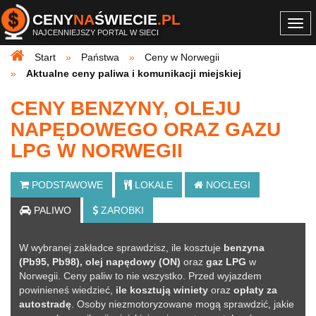
CENY
NA
ŚWIECIE
.PL
Togg
NAJCENNIEJSZY PORTAL W SIECI
navi
Start
Państwa
Ceny w Norwegii
Aktualne ceny paliwa i komunikacji miejskiej
CENY BENZYNY, OLEJU
NAPĘDOWEGO ORAZ GAZU
LPG W NORWEGII
PODSTAWOWE
LOKALE
NOCLEGI
PALIWO
ZAROBKI
W wybranej zakładce sprawdzisz, ile kosztuje
benzyna
(Pb95, Pb98), olej napędowy (ON)
oraz
gaz LPG
w
Norwegii. Ceny paliw to nie wszystko. Przed wyjazdem
powinieneś wiedzieć,
ile kosztują winiety
oraz
opłaty za
autostradę
. Osoby niezmotoryzowane mogą sprawdzić, jakie