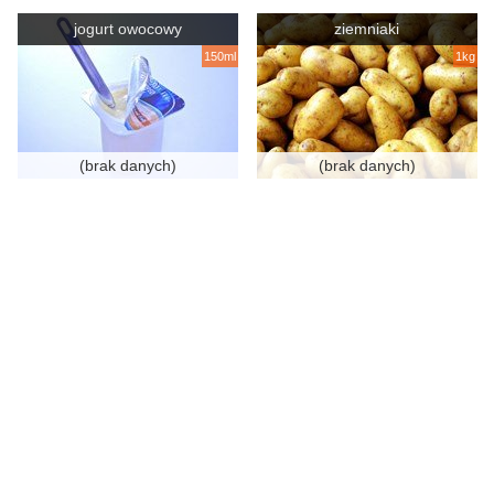
jogurt owocowy
ziemniaki
150ml
1kg
(brak danych)
(brak danych)