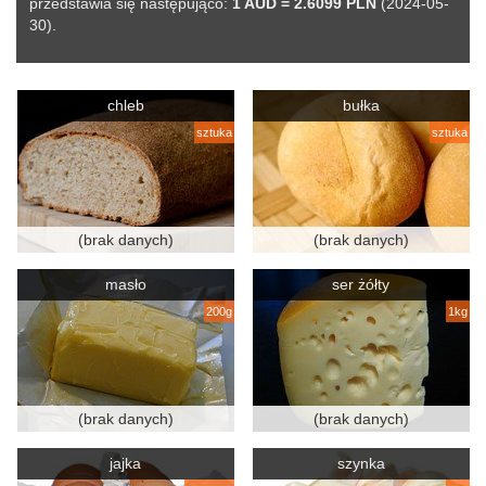
przedstawia się następująco:
1 AUD = 2.6099 PLN
(2024-05-
30).
chleb
bułka
sztuka
sztuka
(brak danych)
(brak danych)
masło
ser żółty
200g
1kg
(brak danych)
(brak danych)
jajka
szynka