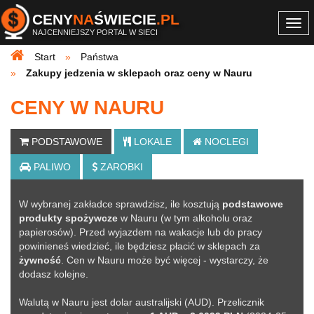
CENY
NA
ŚWIECIE
.PL
Togg
NAJCENNIEJSZY PORTAL W SIECI
navi
Start
Państwa
Zakupy jedzenia w sklepach oraz ceny w Nauru
CENY W NAURU
PODSTAWOWE
LOKALE
NOCLEGI
PALIWO
ZAROBKI
W wybranej zakładce sprawdzisz, ile kosztują
podstawowe
produkty spożywcze
w Nauru (w tym alkoholu oraz
papierosów). Przed wyjazdem na wakacje lub do pracy
powinieneś wiedzieć, ile będziesz płacić w sklepach za
żywność
. Cen w Nauru może być więcej - wystarczy, że
dodasz kolejne
.
Walutą w Nauru jest dolar australijski (AUD). Przelicznik