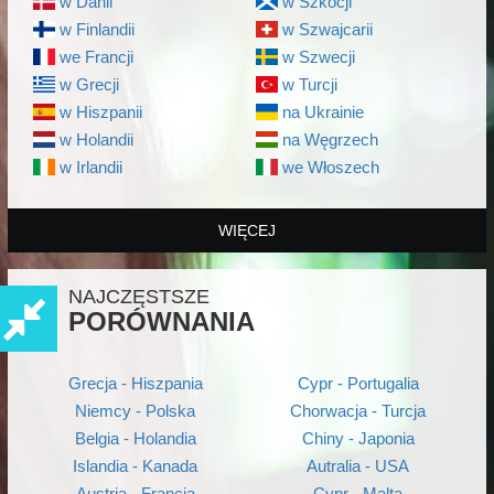
w Danii
w Szkocji
w Finlandii
w Szwajcarii
we Francji
w Szwecji
w Grecji
w Turcji
w Hiszpanii
na Ukrainie
w Holandii
na Węgrzech
w Irlandii
we Włoszech
WIĘCEJ
NAJCZĘSTSZE
PORÓWNANIA
Grecja - Hiszpania
Cypr - Portugalia
Niemcy - Polska
Chorwacja - Turcja
Belgia - Holandia
Chiny - Japonia
Islandia - Kanada
Autralia - USA
Austria - Francja
Cypr - Malta