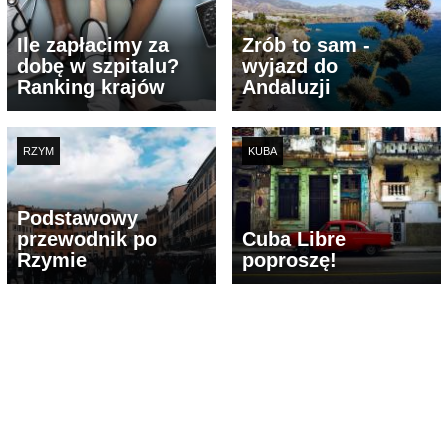
Ile zapłacimy za
Zrób to sam -
dobę w szpitalu?
wyjazd do
Ranking krajów
Andaluzji
RZYM
KUBA
Podstawowy
przewodnik po
Cuba Libre
Rzymie
poproszę!