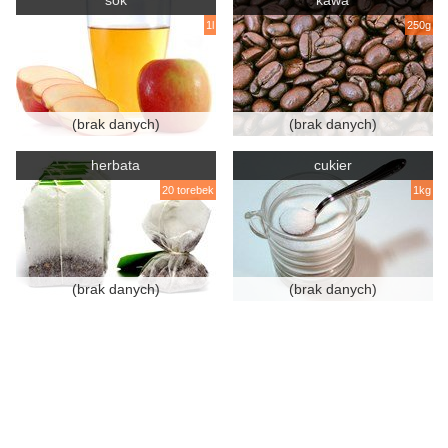
sok
kawa
1l
250g
(brak danych)
(brak danych)
herbata
cukier
20 torebek
1kg
(brak danych)
(brak danych)