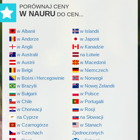
PORÓWNAJ CENY
W NAURU
DO CEN...
w Albanii
w Islandii
w Andorze
w Japonii
w Anglii
w Kanadzie
w Australii
na Łotwie
w Austrii
w Macedonii
w Belgii
w Niemczech
w Bośni i Hercegowinie
w Norwegii
w Brazylii
w Nowej Zelandii
w Bułgarii
w Polsce
w Chile
w Portugalii
w Chorwacji
w Rosji
na Cyprze
na Słowacji
w Czarnogórze
w Stanach
w Czechach
Zjednoczonych