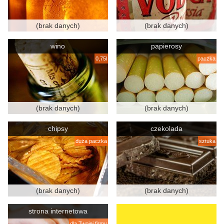
(brak danych)
(brak danych)
wino
papierosy
0,75l
paczka
(brak danych)
(brak danych)
chipsy
czekolada
duża paczka
sztuka
(brak danych)
(brak danych)
strona internetowa
dla Twojej firmy