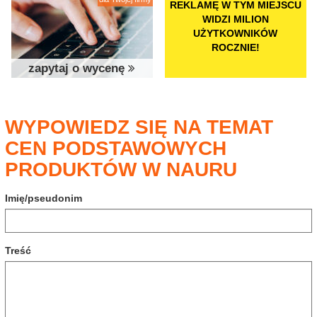
REKLAMĘ W TYM MIEJSCU
WIDZI MILION
UŻYTKOWNIKÓW
ROCZNIE!
zapytaj o wycenę
WYPOWIEDZ SIĘ NA TEMAT
CEN PODSTAWOWYCH
PRODUKTÓW W NAURU
Imię/pseudonim
Treść