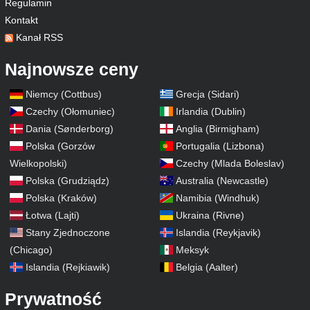
Regulamin
Kontakt
Kanał RSS
Najnowsze ceny
Niemcy (Cottbus)
Grecja (Sidari)
Czechy (Ołomuniec)
Irlandia (Dublin)
Dania (Sønderborg)
Anglia (Birmigham)
Polska (Gorzów
Portugalia (Lizbona)
Wielkopolski)
Czechy (Mlada Boleslav)
Polska (Grudziądz)
Australia (Newcastle)
Polska (Kraków)
Namibia (Windhuk)
Łotwa (Lajti)
Ukraina (Rivne)
Stany Zjednoczone
Islandia (Reykjavik)
(Chicago)
Meksyk
Islandia (Rejkiawik)
Belgia (Aalter)
Prywatność