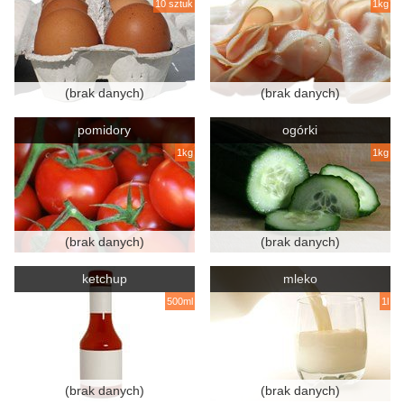
10 sztuk
1kg
(brak danych)
(brak danych)
pomidory
ogórki
1kg
1kg
(brak danych)
(brak danych)
ketchup
mleko
500ml
1l
(brak danych)
(brak danych)