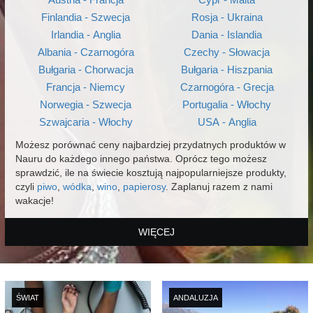
Finlandia - Szwecja
Rosja - Ukraina
Irlandia - Anglia
Dania - Islandia
Albania - Czarnogóra
Czechy - Słowacja
Bułgaria - Chorwacja
Bułgaria - Hiszpania
Francja - Niemcy
Czarnogóra - Grecja
Norwegia - Szwecja
Portugalia - Włochy
Szwajcaria - Włochy
USA - Anglia
Możesz porównać ceny najbardziej przydatnych produktów w
Nauru do każdego innego państwa. Oprócz tego możesz
sprawdzić, ile na świecie kosztują najpopularniejsze produkty,
czyli
piwo
,
wódka
,
wino
,
papierosy
. Zaplanuj razem z nami
wakacje!
WIĘCEJ
ŚWIAT
ANDALUZJA