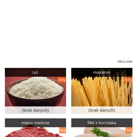
ryż
makaron
400g
400g
(brak danych)
(brak danych)
mięso mielone
filet z kurczaka
1kg
1kg