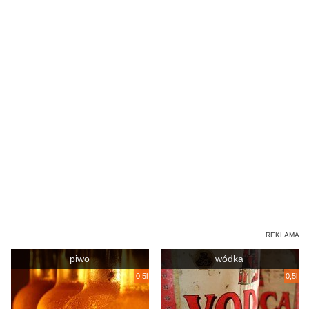
piwo
wódka
0,5l
0,5l