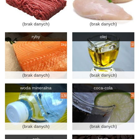
(brak danych)
(brak danych)
ryby
olej
1kg
1l
(brak danych)
(brak danych)
woda mineralna
coca-cola
1,5l
2l
(brak danych)
(brak danych)