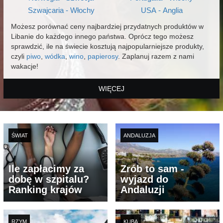
Szwajcaria - Włochy
USA - Anglia
Możesz porównać ceny najbardziej przydatnych produktów w
Libanie do każdego innego państwa. Oprócz tego możesz
sprawdzić, ile na świecie kosztują najpopularniejsze produkty,
czyli
piwo
,
wódka
,
wino
,
papierosy
. Zaplanuj razem z nami
wakacje!
WIĘCEJ
ŚWIAT
ANDALUZJA
Ile zapłacimy za
Zrób to sam -
dobę w szpitalu?
wyjazd do
Ranking krajów
Andaluzji
RZYM
KUBA