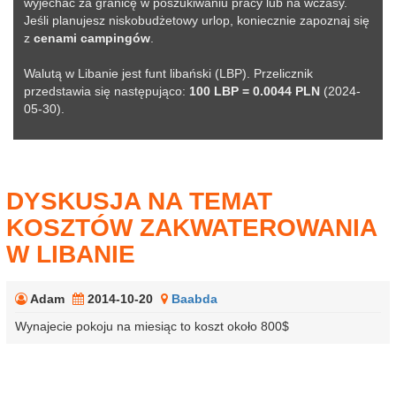
wyjechać za granicę w poszukiwaniu pracy lub na wczasy.
Jeśli planujesz niskobudżetowy urlop, koniecznie zapoznaj się
z
cenami campingów
.
Walutą w Libanie jest funt libański (LBP). Przelicznik
przedstawia się następująco:
100 LBP = 0.0044 PLN
(2024-
05-30).
DYSKUSJA NA TEMAT
KOSZTÓW ZAKWATEROWANIA
W LIBANIE
Adam
2014-10-20
Baabda
Wynajecie pokoju na miesiąc to koszt około 800$