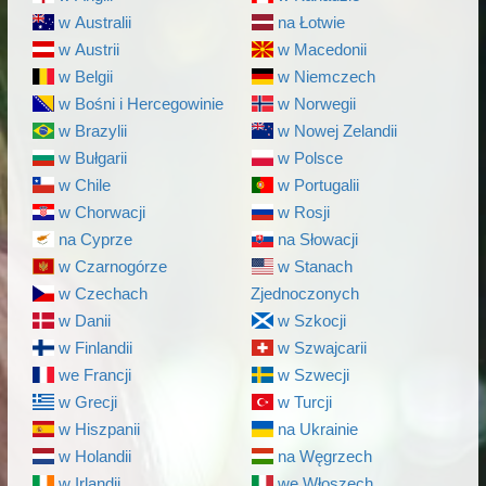
w Australii
na Łotwie
w Austrii
w Macedonii
w Belgii
w Niemczech
w Bośni i Hercegowinie
w Norwegii
w Brazylii
w Nowej Zelandii
w Bułgarii
w Polsce
w Chile
w Portugalii
w Chorwacji
w Rosji
na Cyprze
na Słowacji
w Czarnogórze
w Stanach
w Czechach
Zjednoczonych
w Danii
w Szkocji
w Finlandii
w Szwajcarii
we Francji
w Szwecji
w Grecji
w Turcji
w Hiszpanii
na Ukrainie
w Holandii
na Węgrzech
w Irlandii
we Włoszech