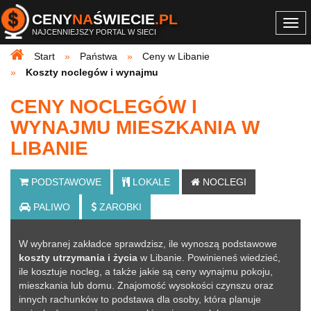
CENY
NA
ŚWIECIE
.PL
Togg
NAJCENNIEJSZY PORTAL W SIECI
navi
Start
Państwa
Ceny w Libanie
Koszty noclegów i wynajmu
CENY NOCLEGÓW I
WYNAJMU MIESZKANIA W
LIBANIE
PODSTAWOWE
LOKALE
NOCLEGI
PALIWO
ZAROBKI
W wybranej zakładce sprawdzisz, ile wynoszą podstawowe
koszty utrzymania i życia
w Libanie. Powinieneś wiedzieć,
ile kosztuje nocleg, a także jakie są ceny wynajmu pokoju,
mieszkania lub domu. Znajomość wysokości czynszu oraz
innych rachunków to podstawa dla osoby, która planuje