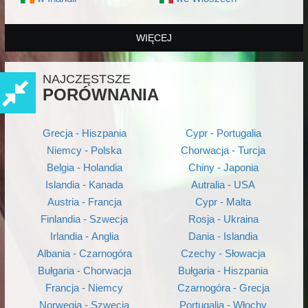
WIĘCEJ
NAJCZĘSTSZE
PORÓWNANIA
Grecja - Hiszpania
Cypr - Portugalia
Niemcy - Polska
Chorwacja - Turcja
Belgia - Holandia
Chiny - Japonia
Islandia - Kanada
Autralia - USA
Austria - Francja
Cypr - Malta
Finlandia - Szwecja
Rosja - Ukraina
Irlandia - Anglia
Dania - Islandia
Albania - Czarnogóra
Czechy - Słowacja
Bułgaria - Chorwacja
Bułgaria - Hiszpania
Francja - Niemcy
Czarnogóra - Grecja
Norwegia - Szwecja
Portugalia - Włochy