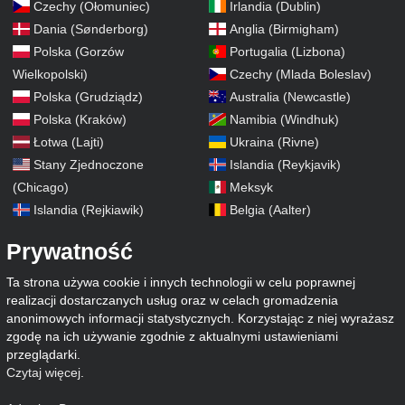
Czechy (Ołomuniec)
Irlandia (Dublin)
Dania (Sønderborg)
Anglia (Birmigham)
Polska (Gorzów
Portugalia (Lizbona)
Wielkopolski)
Czechy (Mlada Boleslav)
Polska (Grudziądz)
Australia (Newcastle)
Polska (Kraków)
Namibia (Windhuk)
Łotwa (Lajti)
Ukraina (Rivne)
Stany Zjednoczone
Islandia (Reykjavik)
(Chicago)
Meksyk
Islandia (Rejkiawik)
Belgia (Aalter)
Prywatność
Ta strona używa cookie i innych technologii w celu poprawnej
realizacji dostarczanych usług oraz w celach gromadzenia
anonimowych informacji statystycznych. Korzystając z niej wyrażasz
zgodę na ich używanie zgodnie z aktualnymi ustawieniami
przeglądarki.
Czytaj więcej
.