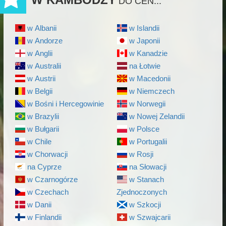
DO CEN...
w Albanii
w Islandii
w Andorze
w Japonii
w Anglii
w Kanadzie
w Australii
na Łotwie
w Austrii
w Macedonii
w Belgii
w Niemczech
w Bośni i Hercegowinie
w Norwegii
w Brazylii
w Nowej Zelandii
w Bułgarii
w Polsce
w Chile
w Portugalii
w Chorwacji
w Rosji
na Cyprze
na Słowacji
w Czarnogórze
w Stanach
w Czechach
Zjednoczonych
w Danii
w Szkocji
w Finlandii
w Szwajcarii