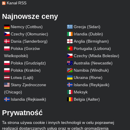
Kanał RSS
Najnowsze ceny
Niemcy (Cottbus)
Grecja (Sidari)
Czechy (Ołomuniec)
Irlandia (Dublin)
Dania (Sønderborg)
Anglia (Birmigham)
Polska (Gorzów
Portugalia (Lizbona)
Wielkopolski)
Czechy (Mlada Boleslav)
Polska (Grudziądz)
Australia (Newcastle)
Polska (Kraków)
Namibia (Windhuk)
Łotwa (Lajti)
Ukraina (Rivne)
Stany Zjednoczone
Islandia (Reykjavik)
(Chicago)
Meksyk
Islandia (Rejkiawik)
Belgia (Aalter)
Prywatność
Ta strona używa cookie i innych technologii w celu poprawnej
realizacji dostarczanych usług oraz w celach gromadzenia