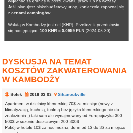
wyjechać za granicę w poszukiwaniu pracy lub na wczasy.
Jeśli planujesz niskobudżetowy urlop, koniecznie zapoznaj się
z
cenami campingów
.
Walutą w Kambodży jest riel (KHR). Przelicznik przedstawia
się następująco:
100 KHR = 0.0959 PLN
(2024-05-30).
DYSKUSJA NA TEMAT
KOSZTÓW ZAKWATEROWANIA
W KAMBODŻY
Bolek
2016-03-03
Sihanoukville
Apartment w dzielnicy khmerskiej 70$-za miesiąc (nowy z
klimatyzacją, kuchnią, toaletą bez języka khmerskiego nie do
znalezienia ;) taki sam ale wynajmowany od Europejczyka 300-
500$ w sezonie deszczowym 200-300$
Pokój w hotelu 10$ za noc można, dorm od 1$ do 3$ za miejsce