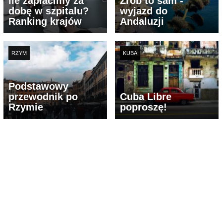
Ile zapłacimy za
Zrób to sam -
dobę w szpitalu?
wyjazd do
Ranking krajów
Andaluzji
RZYM
KUBA
Podstawowy
przewodnik po
Cuba Libre
Rzymie
poproszę!