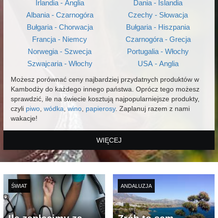
Irlandia - Anglia
Dania - Islandia
Albania - Czarnogóra
Czechy - Słowacja
Bułgaria - Chorwacja
Bułgaria - Hiszpania
Francja - Niemcy
Czarnogóra - Grecja
Norwegia - Szwecja
Portugalia - Włochy
Szwajcaria - Włochy
USA - Anglia
Możesz porównać ceny najbardziej przydatnych produktów w
Kambodży do każdego innego państwa. Oprócz tego możesz
sprawdzić, ile na świecie kosztują najpopularniejsze produkty,
czyli
piwo
,
wódka
,
wino
,
papierosy
. Zaplanuj razem z nami
wakacje!
WIĘCEJ
ŚWIAT
ANDALUZJA