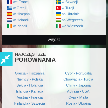
we Francji
w Szwecji
w Grecji
w Turcji
w Hiszpanii
na Ukrainie
w Holandii
na Węgrzech
w Irlandii
we Włoszech
WIĘCEJ
NAJCZĘSTSZE
PORÓWNANIA
Grecja - Hiszpania
Cypr - Portugalia
Niemcy - Polska
Chorwacja - Turcja
Belgia - Holandia
Chiny - Japonia
Islandia - Kanada
Autralia - USA
Austria - Francja
Cypr - Malta
Finlandia - Szwecja
Rosja - Ukraina