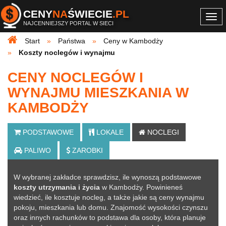
CENY
NA
ŚWIECIE
.PL
Togg
NAJCENNIEJSZY PORTAL W SIECI
navi
Start
Państwa
Ceny w Kambodży
Koszty noclegów i wynajmu
CENY NOCLEGÓW I
WYNAJMU MIESZKANIA W
KAMBODŻY
PODSTAWOWE
LOKALE
NOCLEGI
PALIWO
ZAROBKI
W wybranej zakładce sprawdzisz, ile wynoszą podstawowe
koszty utrzymania i życia
w Kambodży. Powinieneś
wiedzieć, ile kosztuje nocleg, a także jakie są ceny wynajmu
pokoju, mieszkania lub domu. Znajomość wysokości czynszu
oraz innych rachunków to podstawa dla osoby, która planuje