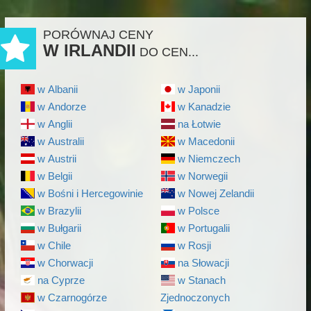
PORÓWNAJ CENY
W IRLANDII
DO CEN...
w Albanii
w Japonii
w Andorze
w Kanadzie
w Anglii
na Łotwie
w Australii
w Macedonii
w Austrii
w Niemczech
w Belgii
w Norwegii
w Bośni i Hercegowinie
w Nowej Zelandii
w Brazylii
w Polsce
w Bułgarii
w Portugalii
w Chile
w Rosji
w Chorwacji
na Słowacji
na Cyprze
w Stanach
w Czarnogórze
Zjednoczonych