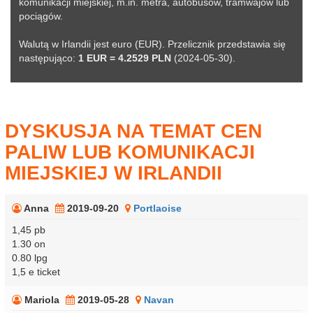
komunikacji miejskiej, m.in. metra, autobusów, tramwajów lub
pociągów.
Walutą w Irlandii jest euro (EUR). Przelicznik przedstawia się
następująco:
1 EUR = 4.2529 PLN
(2024-05-30).
DYSKUSJA NA TEMAT CEN
PALIW LUB KOMUNIKACJI
MIEJSKIEJ W IRLANDII
Anna
2019-09-20
Portlaoise
1,45 pb
1.30 on
0.80 lpg
1,5 e ticket
Mariola
2019-05-28
Navan