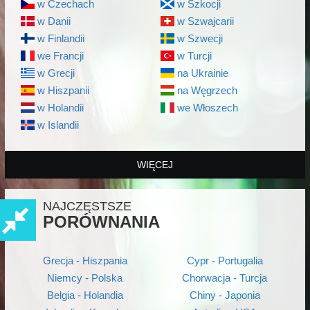
w Czechach
w Szkocji
w Danii
w Szwajcarii
w Finlandii
w Szwecji
we Francji
w Turcji
w Grecji
na Ukrainie
w Hiszpanii
na Węgrzech
w Holandii
we Włoszech
w Islandii
WIĘCEJ
NAJCZĘSTSZE
PORÓWNANIA
Grecja - Hiszpania
Cypr - Portugalia
Niemcy - Polska
Chorwacja - Turcja
Belgia - Holandia
Chiny - Japonia