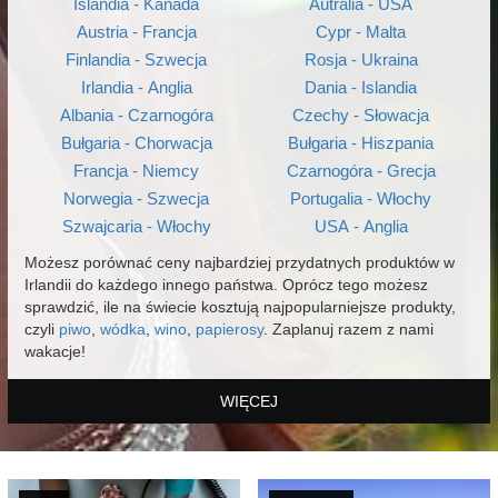
Islandia - Kanada
Autralia - USA
Austria - Francja
Cypr - Malta
Finlandia - Szwecja
Rosja - Ukraina
Irlandia - Anglia
Dania - Islandia
Albania - Czarnogóra
Czechy - Słowacja
Bułgaria - Chorwacja
Bułgaria - Hiszpania
Francja - Niemcy
Czarnogóra - Grecja
Norwegia - Szwecja
Portugalia - Włochy
Szwajcaria - Włochy
USA - Anglia
Możesz porównać ceny najbardziej przydatnych produktów w
Irlandii do każdego innego państwa. Oprócz tego możesz
sprawdzić, ile na świecie kosztują najpopularniejsze produkty,
czyli
piwo
,
wódka
,
wino
,
papierosy
. Zaplanuj razem z nami
wakacje!
WIĘCEJ