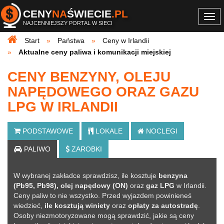
CENY
NA
ŚWIECIE
.PL
Togg
NAJCENNIEJSZY PORTAL W SIECI
navi
Start
Państwa
Ceny w Irlandii
Aktualne ceny paliwa i komunikacji miejskiej
CENY BENZYNY, OLEJU
NAPĘDOWEGO ORAZ GAZU
LPG W IRLANDII
PODSTAWOWE
LOKALE
NOCLEGI
PALIWO
ZAROBKI
W wybranej zakładce sprawdzisz, ile kosztuje
benzyna
(Pb95, Pb98), olej napędowy (ON)
oraz
gaz LPG
w Irlandii.
Ceny paliw to nie wszystko. Przed wyjazdem powinieneś
wiedzieć,
ile kosztują winiety
oraz
opłaty za autostradę
.
Osoby niezmotoryzowane mogą sprawdzić, jakie są ceny