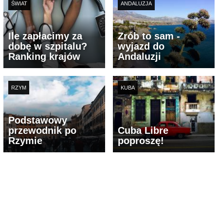
ŚWIAT
ANDALUZJA
Ile zapłacimy za
Zrób to sam -
dobę w szpitalu?
wyjazd do
Ranking krajów
Andaluzji
RZYM
KUBA
Podstawowy
przewodnik po
Cuba Libre
Rzymie
poproszę!