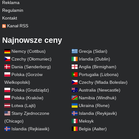
Reklama
Regulamin
Kontakt
Kanał RSS
Najnowsze ceny
Niemcy (Cottbus)
Grecja (Sidari)
Czechy (Ołomuniec)
Irlandia (Dublin)
Dania (Sønderborg)
Anglia (Birmigham)
Polska (Gorzów
Portugalia (Lizbona)
Wielkopolski)
Czechy (Mlada Boleslav)
Polska (Grudziądz)
Australia (Newcastle)
Polska (Kraków)
Namibia (Windhuk)
Łotwa (Lajti)
Ukraina (Rivne)
Stany Zjednoczone
Islandia (Reykjavik)
(Chicago)
Meksyk
Islandia (Rejkiawik)
Belgia (Aalter)